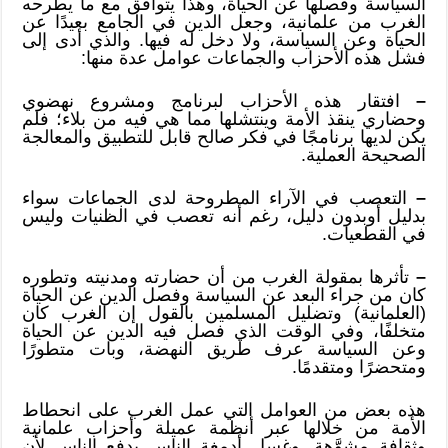
السياسة وفصلها عن الحياة، وهذا يتوافق مع ما يطرحه
الغرب من علمانية، وجعل الدين في الجامع بعيدًا عن
الحياة وعن السياسة، ولا دخل له فيها. والذي أدى إلى
فشل هذه الأحزاب والجماعات عوامل عدة منها:
–
افتقار هذه الأحزاب لبرنامج ومشروع نهضوي
وحضاري ينقذ الأمة وينتشلها مما هي فيه من بلاء؛ فلم
يكن لديها برنامجًا في فكر صالح قابل للتطبيق والمعالجة
الصحيحة العملية.
–
التعصب في الآراء المطروحة لدى الجماعات سواء
بدليل أوبدون دليل، رغم أنه تعصب في الظنيات وليس
في القطعيات.
–
تأثرها بمقولة الغرب من أن حضارته ومدنيته وتطوره
كان من جراء البعد عن السياسة وفصل الدين عن الحياة
(العلمانية) وتضليل المسلمين بالقول إن الغرب كان
متخلفًا، وفي الوقت الذي فصل فيه الدين عن الحياة
وعن السياسة عرف طريق النهضة، وبات متطورًا
ومتحضرًا ومتقدمًا.
هذه بعض من العوامل التي عمل الغرب على انحطاط
الأمة من خلالها عبر أنظمة عميلة وأحزاب علمانية
وثقافة مشوَّهة. وغسل أدمغة الناس بدفع الناس لأن