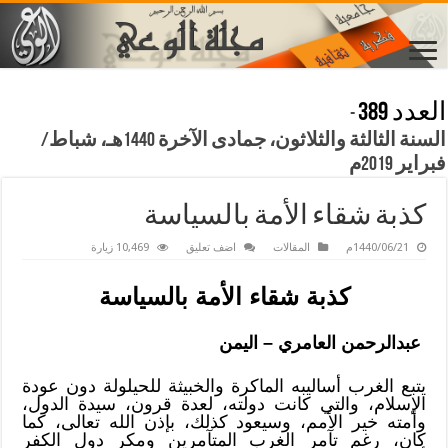
العدد 389
-
السنة الثالثة والثلاثون، جمادى الآخرة 1440هـ، شباط/
فبراير 2019م
كذبة شقاء الأمة بالسياسة
1440/06/21م
المقالات
اضف تعليق
10,469 زيارة
كذبة شقاء الأمة بالسياسة
عبدالرحمن العامري – اليمن
يتبع الغرب أساليبه الماكرة والخبيثة للحيلولة دون عودة
الإسلام، والتي كانت دولته، لعدة قرون، سيدة الدول،
وأمته خير الأمم، وسيعود كذلك، بإذن الله تعالى، كما
كان، رغم تآمر الغرب المتآمرين ومكر دول الكفر