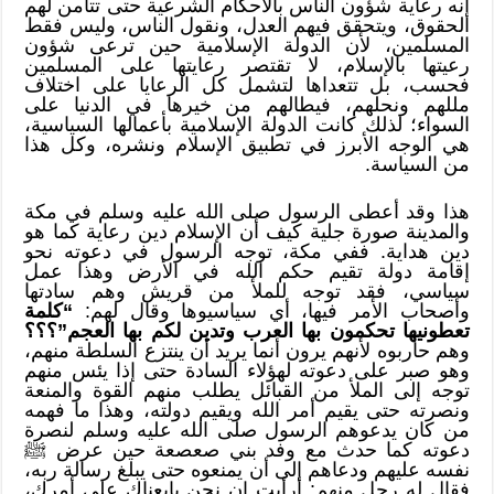
إنه رعاية شؤون الناس بالأحكام الشرعية حتى تتأمن لهم
الحقوق، ويتحقق فيهم العدل، ونقول الناس، وليس فقط
المسلمين، لأن الدولة الإسلامية حين ترعى شؤون
رعيتها بالإسلام، لا تقتصر رعايتها على المسلمين
فحسب، بل تتعداها لتشمل كل الرعايا على اختلاف
مللهم ونحلهم، فيطالهم من خيرها في الدنيا على
السواء؛ لذلك كانت الدولة الإسلامية بأعمالها السياسية،
هي الوجه الأبرز في تطبيق الإسلام ونشره، وكل هذا
من السياسة.
هذا وقد أعطى الرسول صلى الله عليه وسلم في مكة
والمدينة صورة جلية كيف أن الإسلام دين رعاية كما هو
دين هداية. ففي مكة، توجه الرسول في دعوته نحو
إقامة دولة تقيم حكم الله في الأرض وهذا عمل
سياسي، فقد توجه للملأ من قريش وهم سادتها
وأصحاب الأمر فيها، أي سياسيوها وقال لهم:
“كلمة
تعطونيها تحكمون بها العرب وتدين لكم بها العجم”؟؟؟
وهم حاربوه لأنهم يرون أنما يريد أن ينتزع السلطة منهم،
وهو صبر على دعوته لهؤلاء السادة حتى إذا يئس منهم
توجه إلى الملأ من القبائل يطلب منهم القوة والمنعة
ونصرته حتى يقيم أمر الله ويقيم دولته، وهذا ما فهمه
من كان يدعوهم الرسول صلى الله عليه وسلم لنصرة
دعوته كما حدث مع وفد بني صعصعة حين عرض ﷺ
نفسه عليهم ودعاهم إلى أن يمنعوه حتى يبلغ رسالة ربه،
فقال له رجل منهم: أرأيت إن نحن بايعناك على أمرك،