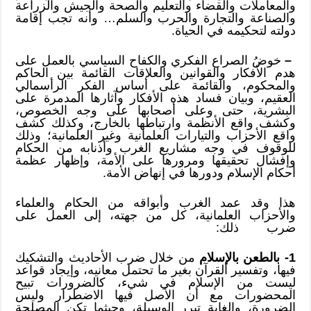
والمعاملات والقضاء والتعليم والصحة والجيش والزراعة
والصناعة والتجارة والحرب والسلم… وأنه تجب إقامة
دولته لتحكيمه في الحياة.
–
خوضُ الصراع الفكري والكفاح السياسي بالعمل على
هدم الأفكار والقوانين والعلاقات القائمة بين الحاكم
والمحكوم، والقائمة على أساس الفكر الرأسمالي
العقيم، وبيان فساد هذه الأفكار وآثارها المدمرة على
البشرية، حتى وعلى أصحابها على وجه الخصوص،
وكشف واقع الأنظمة وارتباطها بالخارج، وكذلك كشف
واقع الأحزاب والتيارات العلمانية وغير العلمانية؛ وذلك
للوقوف في وجه مشاريع الغرب وأذنابه من الحكام
وإفشال تحقيقها ومرورها على الأمة، وإظهار عظمة
أحكام الإسلام ودورها في إنهاض الأمة.
هذا وقد عمد الغرب وأبواقه من الحكام والعلماء
والأحزاب العلمانية، كل من جهته، إلى العمل على
ضرب ذلك:
1-
بالطعن بالإسلام
من خلال ضرب الأحاديث والتشكيك
فيها، وتفسير القرآن بغير ما تحتمل معانيه، وإيجاد قواعد
ليست من الإسلام في شيء، كالضرورات تبيح
المحضورات مع أن الأصل فيها الاضطرار وليس
الضرورة، والغاية تبرر الوسيلة، وحيثما تكن المصلحة