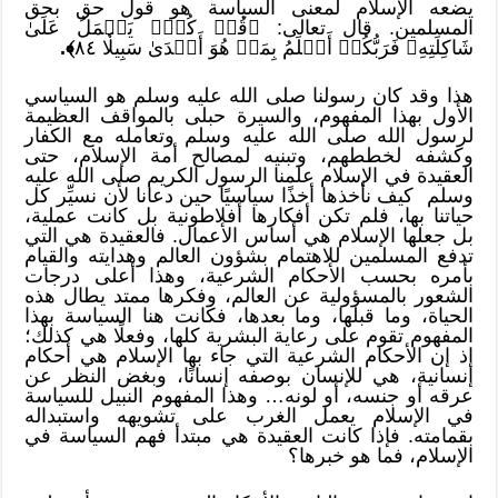
يضعه الإسلام لمعنى السياسة هو قول حق بحق
المسلمين. قال تعالى: ﴿قُلۡ كُلّٞ يَعۡمَلُ عَلَىٰ
شَاكِلَتِهِۦ فَرَبُّكُمۡ أَعۡلَمُ بِمَنۡ هُوَ أَهۡدَىٰ سَبِيلٗا ٨٤
﴾.
هذا وقد كان رسولنا صلى الله عليه وسلم هو السياسي
الأول بهذا المفهوم، والسيرة حبلى بالمواقف العظيمة
لرسول الله صلى الله عليه وسلم وتعامله مع الكفار
وكشفه لخططهم، وتبنيه لمصالح أمة الإسلام، حتى
العقيدة في الإسلام علمنا الرسول الكريم صلى الله عليه
وسلم كيف نأخذها أخذًا سياسيًا حين دعانا لأن نسيِّر كل
حياتنا بها، فلم تكن أفكارها أفلاطونية بل كانت عملية،
بل جعلها الإسلام هي أساس الأعمال. فالعقيدة هي التي
تدفع المسلمين للاهتمام بشؤون العالم وهدايته والقيام
بأمره بحسب الأحكام الشرعية، وهذا أعلى درجات
الشعور بالمسؤولية عن العالم، وفكرها ممتد يطال هذه
الحياة، وما قبلها، وما بعدها، فكانت هنا السياسة بهذا
المفهوم تقوم على رعاية البشرية كلها، وفعلًا هي كذلك؛
إذ إن الأحكام الشرعية التي جاء بها الإسلام هي أحكام
إنسانية، هي للإنسان بوصفه إنسانًا، وبغض النظر عن
عرقه أو جنسه، أو لونه… وهذا المفهوم النبيل للسياسة
في الإسلام يعمل الغرب على تشويهه واستبداله
بقمامته. فإذا كانت العقيدة هي مبتدأ فهم السياسة في
الإسلام، فما هو خبرها؟