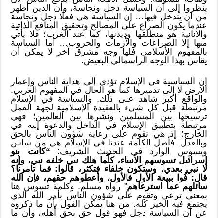
ينظروا إلى أن السياسة دجل ونجاسة، وأن الدين أطهر
من أن يتدخل فيها… إن السياسة هي فعلًا دجل ونجاسة
عندما يكون الصراع على المصالح وتحقيق المنافع الذاتية
والأنانية هو منطلقها وديدنها، كما عند الغرب؛ فلا يأتي
منها إلا الصراعات والأزمات والحروب… أما السياسة
بالمفهوم الأسلامي فلها وجه مشرق آخر لا يمكن أن
يقاس بهذا الوجه الرأسمالي البغيض.
إن السياسية في الإسلام تؤدي إلى هداية الناس وإعمار
الأرض لا إلى تدميرها كما هو الحال في المفهوم الغربي.
والواقع أكبر شاهد على ذلك. والسياسة في الإسلام
مرتبطة قبل كل شيء بالعقيدة الإسلامية لجهة العمل
ترسيخها بين المسلمين ونشرها بين العالمين؛ فهي
مرتبطة بتطبيق الإسلام في الداخل والدعوة إليه في
الخارج؛ إذ هي تقوم على رعاية شؤون الناس بالحق
وبالعدل. فأصل الكلمة عندنا في الإسلام هي من ساس
ويسوس الوارد في الحديث الشريف:
“
كانت بنو
إسرائيل تسوسهم الأنبياء، كلّما هلك نبي خلفه نبي، وإنه
لا نبي بعدي، وستكون خلفاء فتكثر، قالوا: فما تأمرنا؟
قال: فُوا ببيعة الأول فالأول، وأعطوهم حقهم، فإن الله
سائلهم عما استرعاهم
” رواه مسلم. وكلمة تسوس هنا
بمعنى ترعى وتقوم على شؤون الناس بأمر الله الذي
يجتمع فيه الخير كله. من هنا يمكن القول بأن ما ذكروه
عن أن السياسة دجل فهو قول حق بحق أهله، وأن ما