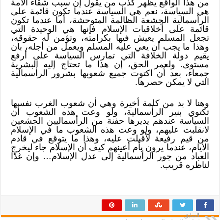
من هذا الواقع يظهر كذب من يقول إن سبب شقاء الأمة
هي السياسة، نعم هي السياسة عندما تكون قائمة على
الرأسمالية الجشعة الظالمة المتوحشة، أما عندما تكون
قائمة على أخلاقيات الإسلام فإنها هي الوحيدة التي
تجعل المسلم يعيش فيها بكرامته، وتؤمن له حقوقه،
وهذا ما يجب أن يعي عليه المسلم ويعمل من أجله، بأن
يقيم دولة الخلافة التي تمارس السياسة على أرفع
مستوى. ولعمر الحق، إن هذا ما تحتاج إليه البشرية
جمعاء، بعد أن اكتوت جميع شعوبها بشرور الرأسمالية
التي لا يمكن حصرها.
وهنا لا بد من كلمة أخيرة وهي أن شعوب الغرب نفسها
تكتوي بنير الرأسمالية، ولو وعت هذه الشعوب أن
السياسة عندهم يديرها حفنة من الرأسماليين الجشعين
لانقلبت عليهم، ولو وعت هذه الشعوب ما في الإسلام
من قيم رفيعة لأقبلت عليه، وهذا ما يتوقع في قادم
الأيام، عندما يرون بأم أعينهم كيف أن الإسلام جاء ليخرج
العباد من جور الرأسمالية إلى عدل الإسلام… وإن غدًا
لناظره قريب.
السابق