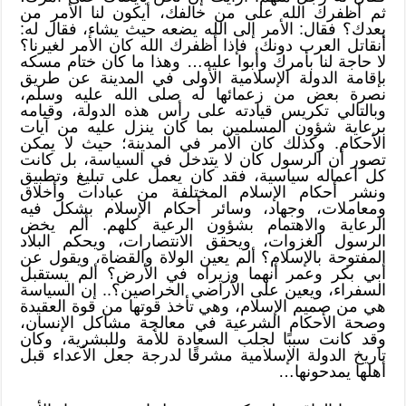
ثم أظفرك الله على من خالفك، أيكون لنا الأمر من
بعدك؟ فقال: الأمر إلى الله يضعه حيث يشاء، فقال له:
أنقاتل العرب دونك، فإذا أظفرك الله كان الأمر لغيرنا؟
لا حاجة لنا بأمرك وأبوا عليه… وهذا ما كان ختام مسكه
بإقامة الدولة الإسلامية الأولى في المدينة عن طريق
نصرة بعض من زعمائها له صلى الله عليه وسلم،
وبالتالي تكريس قيادته على رأس هذه الدولة، وقيامه
برعاية شؤون المسلمين بما كان ينزل عليه من آيات
الأحكام. وكذلك كان الأمر في المدينة؛ حيث لا يمكن
تصور أن الرسول كان لا يتدخل في السياسة، بل كانت
كل أعماله سياسية، فقد كان يعمل على تبليغ وتطبيق
ونشر أحكام الإسلام المختلفة من عبادات وأخلاق
ومعاملات، وجهاد، وسائر أحكام الإسلام بشكل فيه
الرعاية والاهتمام بشؤون الرعية كلهم. ألم يخض
الرسول الغزوات، ويحقق الانتصارات، ويحكم البلاد
المفتوحة بالإسلام؟ ألم يعين الولاة والقضاة، ويقول عن
أبي بكر وعمر أنهما وزيراه في الأرض؟ ألم يستقبل
السفراء، ويعين على الأراضي الخراصين؟.. إن السياسة
هي من صميم الإسلام، وهي تأخذ قوتها من قوة العقيدة
وصحة الأحكام الشرعية في معالجة مشاكل الإنسان،
وقد كانت سببًا لجلب السعادة للأمة وللبشرية، وكان
تاريخ الدولة الإسلامية مشرقًا لدرجة جعل الأعداء قبل
أهلها يمدحونها…