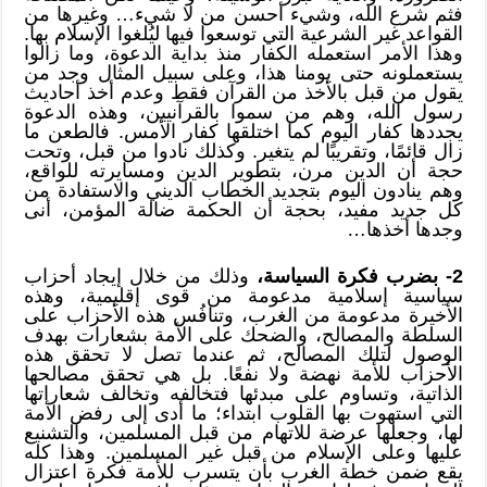
فثم شرع الله، وشيء أحسن من لا شيء… وغيرها من
القواعد غير الشرعية التي توسعوا فيها ليُلغوا الإسلام بها.
وهذا الأمر استعمله الكفار منذ بداية الدعوة، وما زالوا
يستعملونه حتى يومنا هذا، وعلى سبيل المثال وجد من
يقول من قبل بالأخذ من القرآن فقط وعدم أخذ أحاديث
رسول الله، وهم من سموا بالقرآنيين، وهذه الدعوة
يجددها كفار اليوم كما اختلقها كفار الأمس. فالطعن ما
زال قائمًا، وتقريبًا لم يتغير. وكذلك نادوا من قبل، وتحت
حجة أن الدين مرن، بتطوير الدين ومسايرته للواقع،
وهم ينادون اليوم بتجديد الخطاب الديني والاستفادة من
كل جديد مفيد، بحجة أن الحكمة ضالة المؤمن، أنى
وجدها أخذها…
2- بضرب فكرة السياسة،
وذلك من خلال إيجاد أحزاب
سياسية إسلامية مدعومة من قوى إقليمية، وهذه
الأخيرة مدعومة من الغرب، وتنافُس هذه الأحزاب على
السلطة والمصالح، والضحك على الأمة بشعارات بهدف
الوصول لتلك المصالح، ثم عندما تصل لا تحقق هذه
الأحزاب للأمة نهضة ولا نفعًا. بل هي تحقق مصالحها
الذاتية، وتساوم على مبدئها فتخالفه وتخالف شعاراتها
التي استهوت بها القلوب ابتداء؛ ما أدى إلى رفض الأمة
لها، وجعلها عرضة للاتهام من قبل المسلمين، والتشنيع
عليها وعلى الإسلام من قبل غير المسلمين. وهذا كله
يقع ضمن خطة الغرب بأن يتسرب للأمة فكرة اعتزال