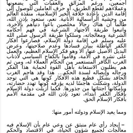
أجمعين، ورغم المزالق والعقبات التي يضعونها
وعملاءهم لقطع الطريق، أو حرف العاملين للوصول إلى
إقامة الدين بإعادة خلافة الخير الإسلامية، منقذة العالم
من وحشية الرأسمالية الأنانية. نعم، ستعود بإذن الله،
طالما أن هناك رجالًا مخلصين باعوا دنياهم بالآخرة،
واتبعوا طريقة الاجتهاد الشرعية في فهم أحكامه
الشرعية ومعالجاته، وسلكوا طريقة الرسول صلى الله
عليه وسلم في إقامة دولة الإسلام، فصارعوا أفكار
الكفر الباطلة ببيان فسادها وعدم صلاحيتها، وعرض
البديل الأصيل عنها، ألا وهو فكر الإسلام العظيم، والعمل
على نشره في الأمة، وقاموا بالكفاح السياسي لأذناب
الغرب الكافر المستعمر من الحكام العملاء له، ومن ثم
هم يطلبون الاستعانة بأهل القوة لحماية هذا الفكر
ورجاله وإيصاله لسدة الحكم… هذا وقد هاجم الغرب
الحاقد بشكل فظيع هذه الأفكار كونها هي التي توجد
الدولة، وشكلت هاجسًا لديه يؤرقه كونها تهدد حضارته،
وبإمكانها اجتثاثها من جذورها. فكما أزيلت دولة الإسلام
بأفكار الكفر ابتداء، تعود بإذن الله في مقدمة الأمم
بأفكار الإسلام الحق.
ومما يعيد الإسلام ودولته أمور منها:
–
إيجاد رأي عام منبثق عن وعي عام بأن الإسلام فيه
معالجات لجميع شؤون الحياة، في الاقتصاد والحكم