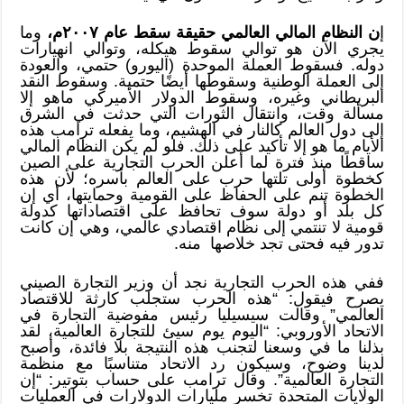
إ
ن النظام المالي العالمي حقيقة سقط عام ٢٠٠٧م،
وما
يجري الآن هو توالي سقوط هيكله، وتوالي انهيارات
دوله. فسقوط العملة الموحدة (اليورو) حتمي، والعودة
إلى العملة الوطنية وسقوطها أيضًا حتمية. وسقوط النقد
البريطاني وغيره، وسقوط الدولار الأميركي ماهو إلا
مسألة وقت، وانتقال الثورات التي حدثت في الشرق
إلى دول العالم كالنار في الهشيم، وما يفعله ترامب هذه
الأيام ما هو إلا تأكيد على ذلك. فلو لم يكن النظام المالي
ساقطًا منذ فترة لما أعلن الحرب التجارية على الصين
كخطوة أولى تلتها حرب على العالم بأسره؛ لأن هذه
الخطوة تنم على الحفاظ على القومية وحمايتها، أي إن
كل بلد أو دولة سوف تحافظ على اقتصاداتها كدولة
قومية لا تنتمي إلى نظام اقتصادي عالمي، وهي إن كانت
تدور فيه فحتى تجد خلاصها منه.
ففي هذه الحرب التجارية نجد أن وزير التجارة الصيني
يصرح فيقول: “هذه الحرب ستجلب كارثة للاقتصاد
العالمي” وقالت سيسيليا رئيس مفوضية التجارة في
الاتحاد الأوروبي: “اليوم يوم سيئ للتجارة العالمية، لقد
بذلنا ما في وسعنا لتجنب هذه النتيجة بلا فائدة، وأصبح
لدينا وضوح، وسيكون رد الاتحاد متناسبًا مع منظمة
التجارة العالمية”. وقال ترامب على حساب بتوتير: “إن
الولايات المتحدة تخسر مليارات الدولارات في العمليات