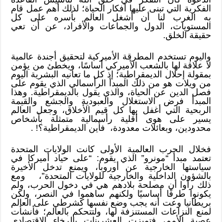
الفكرية التي تبنى عليها أفكار الحياة؛ لذلك أهم عمل قام
به الغرب لنا أن أشغل العالم بأسره على كل
المستويات، الدول والجماعات والأفراد، عن أن تعي
حقيقة الخلق.
واليوم تستخدم المطرقة الأميركية لتحقيق أجندة عالمية
لا علاقة لها بالشعب الأميركي أساسًا، ويخطئ من يؤمن
بمقولة إحلال الديمقراطية؛ إذ كل ما تعانيه البشرية اليوم
من ويلات هو من ذلك المبدأ الرأسمالي الذي يقوم على
فصل الدين عن الحياة، والذي يقول بالديمقراطية. وهذا
المبدأ فرض الاستغلال والعبودية والجشع والقيمة
الربحية التي أغفل بها كل قيم الأخلاق، وجعل العالم
يسير على هوى أقلية رأسمالية متمثلة بأشخاص
محدودين، وبعائلات معدودة، فأين الديمقراطية؟! .
فخلال الحرب العالمية الأولى كانت الولايات المتحدة
تعتمد مبدأ “مونرو” الذي يقوم: “على حياد أميركا في
سياستها الخارجية عن أوروبا، ويمنع تدخل الأخيرة
بالشؤون الداخلية والخارجية للولايات المتحدة”، ومع
ذلك رأوا أن مصلحة بلادهم هي في دخول الحرب، ولم
يكونوا طرفًا أساسيًا ولكنهم ساهموا في النصر، ولكن
بريطانيا وعت أنه يجب وضع نفسها كشرطي على العالم
لمنع النزاعات المستنزفة لها، ولتتحكم بالعالم؛ فأنشأت
عصبة الأمم، فتميزت العشرينات بالرخاء الاقتصادي