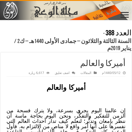
العدد 388
-
السنة الثالثة والثلاثون – جمادى الأولى 1440هـ – ك2 /
يناير 2019م
أميركا والعالم
1440/05/12م
المقالات
اضف تعليق
6,617 زيارة
أميركا والعالم
إن عالمنا اليوم يجري بسرعة، ولا يترك فسحة من
الزمن للتفكير والتفكُّر، ونحن اليوم بحاجة ماسة أن
ننظر بإمعان وتدبُّر؛ لنعلم كيف تدار أحداث العالم التي
نفسرها على أنها أمر واقع لا مناص من الالتزام به. فأول
الدعوة كان التفكر في خلق الله لتأسيس القاعدة