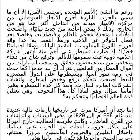
ورغم ما أنشئ (الأمم المتحدة ومجلس الأمن) إلا أن ما
سمي بالحرب الباردة أخرج الاتحاد السوفياتي من
مركزه (لانهيار مبدئه من الداخل أكثر مما هو من
الخارج، وذلك لا يمكن إعادته من جديد نهائيًا)، وأصبحت
الولايات المتحدة تتحكم بالعالم واقتصاداته، وخاصة بعد
فصل الدولار عن الذهب وربط النفط به؛ هذا وقد
أفرزت الثورة المعلوماتية التتقنية الهائلة وضعًا اجتماعيًا
خطرًا؛ إذ صارت تسيطر على أهم مئة أشهر شركة
إعلامية دولية تبث سمومها للعالم، وترفع شأن من تشاء
وتخفض من تشاء بغضون دقائق، وتسحب المليارات من
أموال المضاربين العالميين لتترك أي بلد مدمرًا كما حدث
في أزمة نمور آسيا. وبسيطرتها على الدول المصدرة
للنفط أصبحت تتحكم برفع وخفض أسعاره، وأنشأت
الشركات العابرة للقارات. وبعد كل هذه السيطرة يظهر
أمامنا سؤال وهو: لماذا كل هذا التخوف، وهي تعتلي
قمة العالم اقتصاديًا وتتحكم به؟
إننا نجد أن أميركا مرت عبر تاريخها بأزمات مالية عديدة
منذ عام 1898م إلى 1929م، وفي الستينات والثمانينات
من القرن الماضي، وكانت طريقة المعالجة خارج أميركا
على شكل حروب، أبتدأت من الحرب على إسبانيا،
واحتلال الفلبين، والحربين العالميتين، مرورًا بفيتنام،
وحرب الخليج، وآخرها قد تكون في أيامنا هذه.