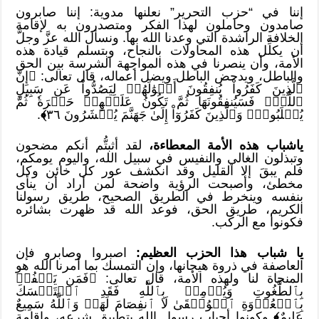
إننا في “حزب التحرير” نعلنها مدوية: إننا صابرون
صامدون وحاملون لهذا الفكر ومتصدرون به لإقامة
الخلافة الراشدة التي وعدنا الله بها. ونسأل الله عزَّ وجلَّ
أن يكلِّل هذه المحاولات بالنجاح، وبتسلم قيادة هذه
الأمة، وأن ينصرنا في هذه المواجهة الشرسة بين الحق
والباطل، ويدحض الباطل ويضل أعماله، قال تعالى: ﴿إِنَّ
ٱلَّذِينَ كَفَرُواْ يُنفِقُونَ أَمۡوَٰلَهُمۡ لِيَصُدُّواْ عَن سَبِيلِ
ٱللَّهِۚ فَسَيُنفِقُونَهَا ثُمَّ تَكُونُ عَلَيۡهِمۡ حَسۡرَةٗ ثُمَّ
يُغۡلَبُونَۗ وَٱلَّذِينَ كَفَرُوٓاْ إِلَىٰ جَهَنَّمَ يُحۡشَرُونَ ٣٦
﴾
.
ياشباب هذه الأمة المعطاءة،
لقد أثبتُّم أنكم مضحون
وتبذلون الغالي والنفيس في سبيل الله، واليوم يومكم،
فلم يبقَ إلا القليل وقد انكشف عور كل خائن وكل
مخطئ، وأصبحت الرؤية واضحة لمن أراد أن ينأى
بنفسه وينخرط في الطريق الصحيح، طريق رسولنا
الكريم، طريق الحق، فوعد الله قد ظهرت بشائره
فكونوا مع الركب.
يا شباب هذا الحزب العظيم:
اصبروا وصابرو فإن
العاصفة في ذروة هيجانها، وإن التمسك بما أمرنا الله هو
المنجاة لنا ولهذه الأمة، قال تعالى: ﴿فَمَن يَكۡفُرۡ
بِٱلطَّٰغُوتِ وَيُؤۡمِنۢ بِٱللَّهِ فَقَدِ ٱسۡتَمۡسَكَ
بِٱلۡعُرۡوَةِ ٱلۡوُثۡقَىٰ لَا ٱنفِصَامَ لَهَاۗ وَٱللَّهُ سَمِيعٌ
عَلِيمٌ
﴾
وكونوا أحباب رسول الله بتطبيق شرعه، وإقامة