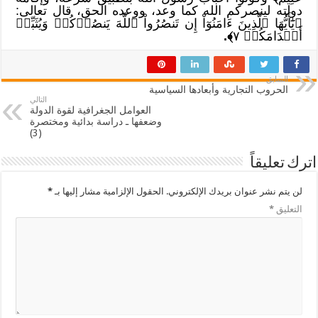
دولته لينصركم الله كما وعد، ووعده الحق، قال تعالى:
﴿يَٰٓأَيُّهَا ٱلَّذِينَ ءَامَنُوٓاْ إِن تَنصُرُواْ ٱللَّهَ يَنصُرۡكُمۡ وَيُثَبِّتۡ
أَقۡدَامَكُمۡ ٧
﴾.
السابق
الحروب التجارية وأبعادها السياسية
التالي
العوامل الجغرافية لقوة الدولة
وضعفها ـ دراسة بدائية ومختصرة
(3)
اترك تعليقاً
لن يتم نشر عنوان بريدك الإلكتروني.
الحقول الإلزامية مشار إليها بـ
*
التعليق
*