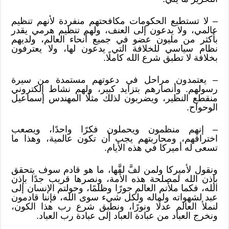
– لا تستطيع الحكومات مكافحتهم منفردة لأنهم تنظيم
عالمي، ولا يدعون إلى العنف، ولهم تنظيم هرمي يقدر
بأكثر من مليون عضو في جميع أنحاء العالم، ولديهم
نظام سياسي للخلافة التي يدعون لها، ولا يعترفون
بخلافة لا تطبق شرع الله كاملًا.
– يعتمدون مراحل في دعوتهم مستمدة من سيرة
رسولهم. وأنصارهم بتزايد كبير، ولهم نشاط إلكتروني
منقطع النظير، ويضربون لذلك مثلًا المهندس إسماعيل
الوحواح.
– إنهم منظمون ويحملون فكرًا واحدًا، ويصعب
اختراقهم، ومحاربتهم يجب أن تكون عالمية، وهذا ما
تسعى له أميركا في هذه الأيام.
ونقول لأميركا ولمن لفَّ لفَّها، ما هو قادم سوف يتحقق
بإذن الله لمصلحة هذه الأمة، ونصرها قريب جدًا بإذن
الله، فكما ملأتم العالم جورًا وظلمًا، وحولتم الإنسان إلى
عبد لشهواته ولماله ولكل شيء سوى الله، فإننا قادمون
لنملأ العالم عدلًا ونورًا، ونطبق شرع رب هذا الكون،
ونخرج العباد من عبادة العباد إلى عبادة رب العباد.