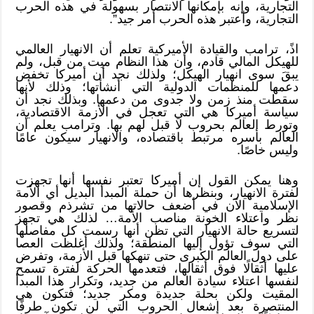
التجارية، وإنه بإمكانها الانتصار بسهولة في هذه الحرب
التجارية، وأعتبر هذه الحرب أمر جيد”.
اذً، ترامب والقيادة الأميركية تعلم أن الانهيار العالمي
للهيكل المالي قادم، وأن هذا النظام ميت من قبل، ولم
يبقَ سوى انهيار الهيكل؛ ولذلك نجد أن أميركا تخفض
دعمها للمنظمات الدولية التي أنشأتها؛ وذلك لأنها
سقطت منذ زمن ولا جدوى من دعمها. وبذلك نجد أن
سياسة أميركا هي التي تعجل في الأزمة الاقتصادية،
وتورط العالم بحروب لا قبل لهم بها. وترامب يعلم أن
العالم بأسره مرتبط باقتصاده، والانهيار سيكون عامًا
وليس خاصًا.
وهنا يمكن القول إن أميركا تعتبر نفسها أنها تجهزت
لفترة الانهيار، وبنظرها أن حملة المبدأ البديل أي الأمة
الإسلامية الآن في أضعف حالاتها من تشرذم وقصور
نظر واعتلاء الخونة مناصب الأمة… لذلك هي تجهز
لتسريع حالة الانهيار التي تظن أنها رسمت كل مفاصلها
التي سوف تؤول إليها المنطقة؛ ولذلك أغلظت العصا
على دول العالم الكبرى حتى تنهكها قبل الأزمة، وتفرض
عليها أثقالًا فوق أثقالها، فتعدمها الحركة لفترة تسمح
لنفسها اعتلاء سيادة العالم من جديد، وتكرار هذا المبدأ
المقيت ولكن بحلة جديدة ومكر جديد؛ فتكون هي
المنتصرة بعد إشعال الحروب التي لن تكون طرفًا