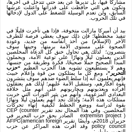
مشاركًا فيها، بل تديرها عن بعد حتى تتدخل في آخرها،
وتكون هي التي حافظت على قدراتها واعتلت عرشها
السابق، ولن تعدم الوسيلة للضغط على الدول لإدخالها
في تلك الحروب.
بيد أن أميركا مازالت متخوفة، فإذا هي تأخرت قليلًا في
تنفيذ مخططها؛ فإن ذلك سوف يعطي فرصة للطرف
الآخر (الإسلام) من أخذ أنفاسه من جديد، وعودة
الصحوة على مستوى الأمة برمتها، وحينها سوف
ينتصرون؛ لذلك هي تحاول خنق كل الدعاة المخلصين
الذين يعملون ليلًا ونهارًا على توعية الأمة، ويحملون
المبدأ الصحيح حملًا صحيحًا، فكرة وطريقة من جنسها،
وهم لا يستطيعون تشويه هذا الحزب العظيم
“حزب
التحرير”،
ومع كل ما يمتلكون من قوة وإعلام خبيث
فإنهم يعلمون أنه إذا سلط الضوء ضدهم سوف ينتشرون
بقوة أفكارهم، وستقبل الأمة عليهم؛ لذلك هم يعتقلون
أفراده ويعذبونهم ويحاربونهم على أنهم مثل خلافة
البغدادي المزعومة، وأنهم من يثير الثورات التي خربت
ممتلكات هذه الأمة؛ ولذلك نجد أنهم يعملون ليلًا ونهارًا
بقوة لدراسة ووضع الخطط لكيفية إنهاء تحركات
المخلصين. وفي هذا المجال نجد تقرير CEP (counter
extremisn project ) الصادر بحق حزب التحرير في
حزيران 2018م، وأيضًا تقرير AFPC(american foreign
policy council وقد أقرت هذه المراكز عن حزب
التحرير ما يلي: