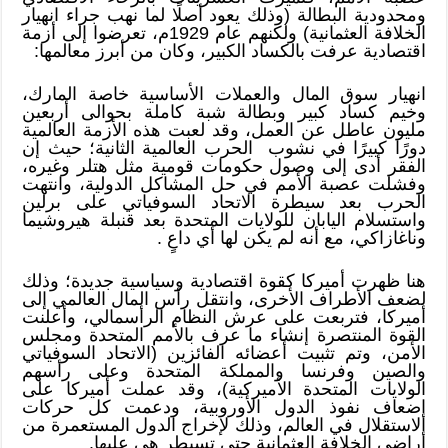
ومحدودية البطالة (وذلك يعود أصلًا لما نهب جراء انهيار
الخلافة العثمانية) ولكنهم عام 1929م، تعرضوا إلى أزمة
اقتصادية عرفت بالكساد الكبير، وكان من أبرز معالمها:
انهيار سوق المال والعملات الأساسية خاصة المارك،
وخيم كساد كبير وبطالة شبة كاملة بحوالى أربعين
مليون عاطل عن العمل، وقد لعبت هذه الأزمة العالمية
دورًا كبيرًا في نشوب الحرب العالمية الثانية؛ حيث إن
الفقر أدى إلى وصول حكومات قومية مثل هتلر وغيره،
وفشلت عصبة الأمم في حل المشاكل الدولية، وانتهت
الحرب بعد سيطرة الاتحاد السوفياتي على برلين
واستسلام اليابان للولايات المتحدة بعد قنبلة هيروشيما
وناغازاكي، مع أنه لم يكن لها أي داعٍ .
هنا ظهرت أميركا كقوة اقتصادية وسياسية جديدة؛ وذلك
لضعف الأطراف الأخرى، وانتقل رأس المال العالمي إلى
أميركا، فتربعت على عرش النظام الرأسمالي، وأعلنت
القوة المنتصرة إنشاء ما عرف بالأمم المتحدة ومجلس
الأمن، وتم تثبيت أعضائه الفائزين (الاتحاد السوفياتي
والصين وفرنسا والمملكة المتحدة وعلى رأسهم
الولايات المتحدة الأميركية)، وقد عملت أميركا على
إضعاف نفوذ الدول الأوروبية، ودعمت كل حركات
الاستقلال في العالم، وذلك لإخراج الدول المستعمرة من
أراضي الخلافة العثمانية حتى تسيطر هي عليها.