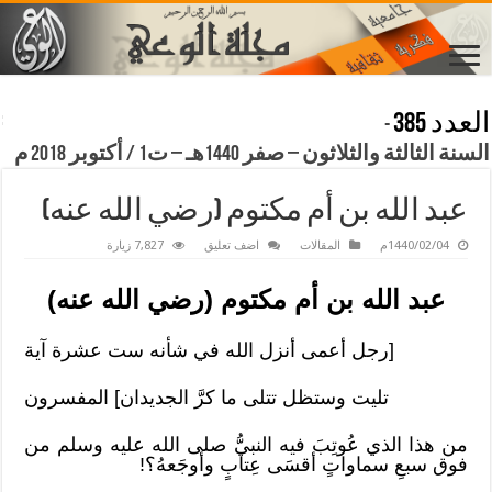
العدد 385
-
السنة الثالثة والثلاثون – صفر 1440هـ – ت1 / أكتوبر 2018 م
عبد الله بن أم مكتوم (رضي الله عنه)
1440/02/04م
المقالات
اضف تعليق
7,827 زيارة
عبد الله بن أم مكتوم (رضي الله عنه)
[رجل أعمى أنزل الله في شأنه ست عشرة آية
تليت وستظل تتلى ما كرَّ الجديدان] المفسرون
من هذا الذي عُوتِبَ فيه النبيُّ صلى الله عليه وسلم من
فوق سبعِ سماواتٍ أقسَى عِتابٍ وأوجَعهُ؟!