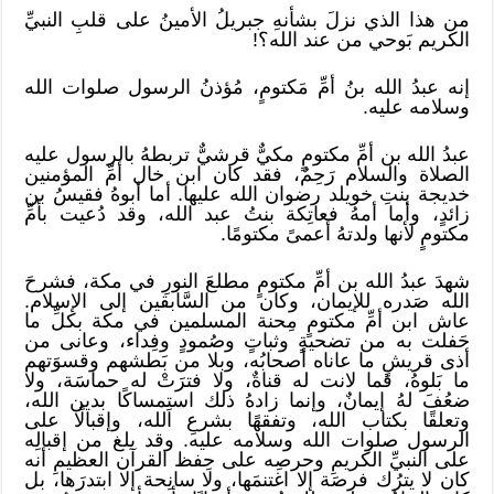
من هذا الذي نزلَ بشأنهِ جبريلُ الأمينُ على قلبِ النبيِّ
الكريم بَوحي من عند الله؟!
إنه عبدُ الله بنُ أمِّ مَكتومٍ، مُؤذنُ الرسول صلوات الله
وسلامه عليه.
عبدُ الله بن أمِّ مكتومٍ مكيٌّ قرشيٌّ تربطهُ بالرسول عليه
الصلاة والسلام رَحِمٌ، فقد كان ابن خال أمِّ المؤمنين
خديجة بنتِ خويلد رضوان الله عليها. أما أبوهُ فقيسُ بن
زائدٍ، وأما أمهُ فعاتِكة بنتُ عبد الله، وقد دُعيت بأمِّ
مكتومٍ لأنها ولدتهُ أعمىً مكتومًا.
شهدَ عبدُ الله بن أمِّ مكتومٍ مطلعَ النورِ في مكة، فشرحَ
الله صَدره للإيمان، وكان من السَّابقين إلى الإسلام.
عاش ابن أمِّ مكتومٍ مِحنة المسلمين في مكة بكلِّ ما
حَفلت به من تضحيةٍ وثباتٍ وصُمودٍ وفِداء، وعانى من
أذى قريشٍ ما عاناه أصحابُه، وبلا من بَطشهم وقسوَتهم
ما بَلوهُ، فما لانت له قناةٌ، ولا فترَتْ له حماسَة، ولا
ضعُفَ لهُ إيمانٌ، وإنما زادهُ ذلك استِمساكًا بدين الله،
وتعلقًا بكتاب الله، وتفقهًا بشرعِ الله، وإقبالًا على
الرسول صلوات الله وسلامه عليه. وقد بلغ من إقبالِه
على النبيِّ الكريمِ وحرصِه على حِفظ القرآن العظيمِ أنه
كان لا يترُك فرصَة إلا اغتنمَها، ولا سانِحة إلا ابتدرَها، بل