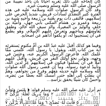
كان إلحاحُه على ذلك يُغريه أحيانًا بأن يأخذ نصِيبهُ من
الرسول صلى الله عليه وسلم ونصيبَ غيرِه.
وقد كان الرسول صلوات الله وسلامه عليه في هذه
الفترةِ كثير التصَدَّي لسادات قريشٍ، شديدَ الحرصِ على
إسلامِهم، فالتقى ذات يومٍ بعُتبة بن رَبيعة وأخيهِ شيبة بن
ربيعة وعمرِو بن هشامٍ المكنى بأبي جهلٍ، وأميَّة بن
خلفٍ والوليدِ بن المغيرة، والدِ سيفِ الله خالدٍ، وطفِق
يُفاوضهُم ويناجيهم ويَعرضُ عليهم الإسلام، وهو يطمعُ
في أن يَستجيبوا له، أو يكفوا أذاهم عن أصحابهِ.
وفيما هو كذلك أقبلَ عليه عبدُ الله بن أمِّ مكتومٍ يَستقرِئه
آية من كتاب الله، ويقول: يا رسول الله، عَلمني ممَّا
عَلمك الله. فأعرضَ الرسول الكريم عنه، وعبَسَ في
وجهه، وتولى نحوَ أولئك النفرِ من قريشٍ، وأقبلَ عليهم
أملًا في أن يُسلمُوا فيكون في إسلامِهم عِزٌّ لدين الله،
وتأييدٌ لدعوة رسوله. وما إن قضى رسول الله صلوات
الله وسلامه عليه حديثه مَعهُم وفرغ من نجواهم، وهمَّ
أن ينقلبَ إلى أهلهِ حتى أمسك الله بعضًا من بَصَرِه،
وأحسَّ كأن شيئًا يخفق برَأسهِ…
ثم أنزل عليه صلى الله عليه وسلم قوله:
﴿
عَبَسَ وَتَوَلَّىٰٓ
١ أَن جَآءَهُ ٱلۡأَعۡمَىٰ ٢ وَمَا يُدۡرِيكَ لَعَلَّهُۥ يَزَّكَّىٰٓ ٣
أَوۡ يَذَّكَّرُ فَتَنفَعَهُ ٱلذِّكۡرَىٰٓ ٤ أَمَّا مَنِ
ٱسۡتَغۡنَىٰ ٥ فَأَنتَ لَهُۥ تَصَدَّىٰ ٦ وَمَا عَلَيۡكَ أَلَّا يَزَّكَّىٰ ٧