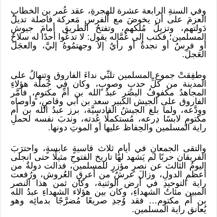
وفي السنةِ الرابعة عشرة للهجرةِ، عقد عُمر بن الخطابِ
العزمَ على أن يخوضَ مع الفرسِ مَعركة فاصلة تديلُ
دَولتهم، وتزيلُ مُلكهم، وتفتحُ الطريق أمامَ جيوش
المسلمين؛ فكتب إلى عُمَّاله يقول: لا تدعُوا أحدًا له سلاحٌ
أو فرسٌ أو نجدةٌ أو رأيٌ إلا وجهتمُوهُ إليَّ، والعجَلَ
العَجلَ.
وطفِقتْ جموع المسلمين تلبِّي نداءَ الفاروق وتنهالُ على
المدينة من كلِّ حدبٍ وصوبٍ، وكان في جُملة هؤلاءِ
المجاهدُ مكفوفُ البصَر عبدُ الله بن أمِّ مكتومٍ، فأمَّر
الفاروق على الجيش الكبير سعد بن أبي وقاصٍ، وأوصاه
وودَّعه، ولما بلغ الجيشُ القادسيَّة، برز عبدُ الله بن أم
مكتومٍ لابسًا دِرعه، مُستكملًا عُدته، وندبَ نفسه لحملِ
راية المسلمين والحِفاظ عليها أو الموتِ دونها.
والتقى الجمعانِ في أيامٍ ثلاث قاسيةٍ عابسةٍ، واحترَبَ
الفريقان حربًا لم يَشهد لها تاريخ الفتوحِ مثيلًا حتى انجلى
اليومُ الثالث عن نصرٍ مؤزرٍ للمسلمين، فدالت دولةٌ من
أعظمِ الدولِ، وزالَ عرشٌ من أعرقِ العُروش، ورُفعت
راية التوحيدِ في أرض الوثنية، وكان ثمن هذا النصر
المبين مئاتُ الشهداءِ، وكان بين هؤلاء الشهداءِ عبدُ الله
بن أم مكتوم… فقد وُجدِ صريعًا مُضرَّجًا بدمائِه وهو
يُعانق راية المسلمين.