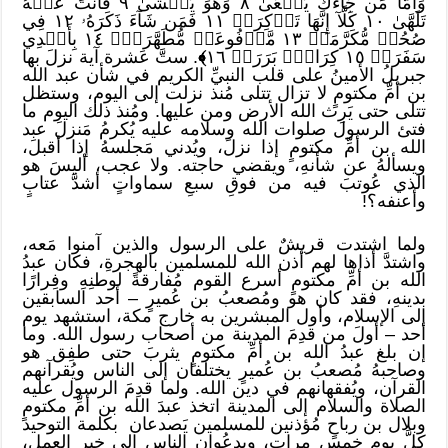
وَأَمَّا مَن جَآءَكَ يَسۡعَىٰ ٨ وَهُوَ يَخۡشَىٰ ٩ فَأَنتَ عَنۡهُ
تَلَهَّىٰ ١٠ كَلَّآ إِنَّهَا تَذۡكِرَةٞ ١١ فَمَن شَآءَ ذَكَرَهُۥ ١٢ فِي
صُحُفٖ مُّكَرَّمَةٖ ١٣ مَّرۡفُوعَةٖ مُّطَهَّرَةِۢ ١٤ بِأَيۡدِي
سَفَرَةٖ ١٥ كِرَامِۢ بَرَرَةٖ ١٦
﴾
. ستَّ عَشرة آية نزلَ بها
جبريلُ الأمينُ على قلب النبيِّ الكريم في شأن عبد الله
بن أمِّ مكتومٍ لا تزال تتلى مُنذ نزلت إلى اليوم، وستظل
تتلى حتى يَرِث الله الأرض ومن عليها. ومُنذ ذلك اليوم ما
فتئ الرسول صلوات الله وسلامه عليه يُكرمُ مَنزلَ عبد
الله بن أمِّ مكتومٍ إذا نزلَ، ويُدني مَجلسهُ إذا أقبلَ،
ويسألهُ عن شأنهِ، ويقضي حاجته. ولا عجب، أليسَ هو
الذي عُوتبَ فيه من فوقِ سبعِ سماواتٍ أشدَّ عتابٍ
وأعنفه؟!
ولما اشتدت قريشٌ على الرسول والذين آمنوا مَعه،
واشتدَّ أذاها لهم أذن الله للمسلمين بالهجرةِ، فكان عبدُ
الله بن أمِّ مكتومٍ أسرع القوم مُفارقةً لوطنِهِ وفِرارًا
بدينهِ، فقد كان هو ومُصعبُ بن عُميرٍ – أحد السابقين
إلى الإسلام، وأول المبشرين به خارج مكة، استشهد يوم
أحد – أولَ من قدِمَ المدينة من أصحاب رسول الله. وما
إن بلغ عبدُ الله بن أمِّ مكتومٍ يثربَ حتى طفِق هو
وصاحبهُ مُصعبُ بن عُميرٍ يختلفان إلى الناس ويُقرآنهم
القرآن، ويُفقهانهم في دين الله. ولما قدِمَ الرسول عليه
الصلاة والسلام إلى المدينة اتخذ عبدَ الله بن أمِّ مكتومٍ
وبلال بن رباحٍ مُؤذنين للمسلمين يَصدعان بكلمة التوحيد
كلَّ يومٍ خمس مراتٍ، ويدعُوان الناس إلى خير العملِ،