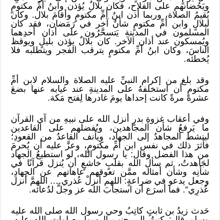
ويَحُضانهم على الفلاح، فكان بلالٌ يُؤذن وابنُ أمِّ مكتومٍ
يُقيمُ الصلاة، وربما أذن ابنُ أمِّ مكتومٍ وأقامَ بلال. وكان
لبلالٍ وابن أمِّ مكتومٍ شأنٌ آخر في رَمَضان، فقد كان
المسلمون في المدينة يَتسحَّرُون على أذان أحدِهما
ويُمسكون عند أذان الآخر. كان بلالٌ يؤذن بليلٍ ويوقظ
الناسَ، وكان ابنُ أمِّ مكتومٍ يترقب الفجر ويتطلبه فلا
يُخطئه.
وقد بلغ من إكرام النبيِّ عليه الصلاة والسلام لابن أمِّ
مكتومٍ أن استخلفهُ على المدينةِ عند غيابه عنها بضعَ
عشرة مرةً كانت إحداها يومَ غادرها لِفتح مَكة.
وفي أعقاب غزوةِ بدرٍ أنزل الله على نبيهِ من آي القرآن
ما يَرفعُ شأن المجاهدين، ويُفضلهم على القاعدين
لينشط المجاهدُ إلى الجهاد، ويأنف القاعدُ من القعودِ؛
فأثرَ ذلك في نفس ابن أمِّ مكتومٍ، وعزَّ عليه أن يُحرمَ
من هذا الفضل وقال: يا رسول الله، لو استطيعُ الجهاد
لجَاهدتُ، ثم سأل الله بقلبٍ خاشعٍ أن يُنزل قرآنًا في
شأنِه وشأن أمثاله ممَّن تعوقهم عاهاتهم عن الجهادِ،
وجعل يدعو في ضراعةٍ: اللهم أنزلْ عُذري…. اللهمَّ أنزل
عُذرِي”. فما أسرَع أن استجابَ الله عز وجلَّ لدُعائه.
حَدث زيدُ بن ثابتٍ كاتِبُ وحي رسول الله صلى الله عليه
وسلم قال: كنتُ إلى جنب الرسول صلوات الله عليه،