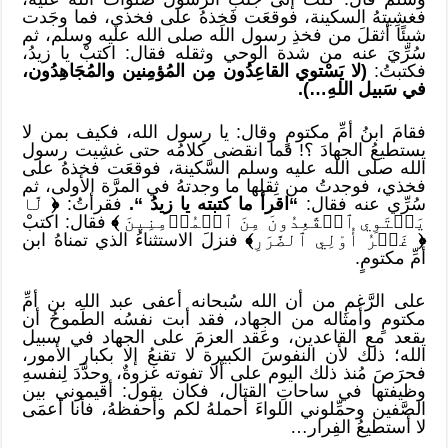
فغشِيتهُ السكينة، فوقعَت فَخِذهُ على فخذي، فما وجَدت
شيئًا أثقلَ من فخذِ رسول الله صلى الله عليه وسلم، ثم
سُرِّيَ عنه من شدة الوحي وثقله فقال: اكتبْ يا زيدُ،
فكتبتُ:
(لا يَسْتوي القاعِدُون مِن المُؤمِنين والمُجَاهِدُون،
في سَبيل اللهِ
…
)
.
فقامَ ابنُ أمِّ مكتومٍ وقال: يا رسول الله، فكيف بمن لا
يستطيعُ الجهادَ ؟! فما انقضى كلامُه حتى غشِيت رسول
الله صلى الله عليه وسلم السَّكينة، فوقعَت فخذهُ على
فخذي، فوجدتُ من ثِقلها ما وجدتهُ في المرَّة الأولى، ثم
سُرِّي عنه فقال:
“اقرأ ما كتبته يا زيدُ
“.
فقرأتُ:
﴿
لَّا
يَسۡتَوِي ٱلۡقَٰعِدُونَ مِنَ ٱلۡمُؤۡمِنِينَ
﴾
فقال: اكتبْ
﴿
غَيۡرُ أُوْلِي ٱلضَّرَرِ
﴾
فنزلَ الاستثناءُ الذي تمناهُ ابن
أمِّ مكتومٍ.
على الرَّغمِ من أن الله سُبحانه أعفى عبد الله بن أمِّ
مكتومٍ وأمثاله من الجهاد، فقد أبت نفسُه الطَموحُ أن
يقعد مع القاعدين، وعَقد العزمَ على الجهاد في سبيل
الله؛ ذلك لأن النفوسَ الكبيرة لا تقنعُ إلا بكبار الأمور،
فحرَصَ مُنذ ذلك اليوم على ألا تفوته غزوةٌ، وحدَّدَ لِنفسهِ
وظيفتها في ساحاتِ القتال، فكان يقول: أقيموني بين
الصَّفين وحمِّلوني اللواءَ أحملهُ لكم وأحفظهُ، فأنا أعمَى
لا أستطيعُ الفِرار…