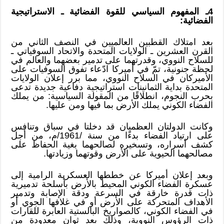
4ـ المفهوم السياسي للقوة الفضائية ـ الاستراتيجية
الفضائية:
بعد امتلاك القطبين العالميين في النصف الثاني من
القرن العشرين ـ الولايات المتحدة والاتحاد السوفياتي ـ
للسلاح النووي، وقدرتهما على تدمير بعضهما والعالم في
لحظة جنونية، تمّ في أميركا ادّعاء تفوق السوفيات على
الأميركان في السلاح النووي، مما برر إعلان الولايات
المتحدة بداية الثمانينات استراتيجية دفاعية جديدة تدعى
بحرب النجوم، انطلاقًا من المقولة السياسية: من يملك
الفضاء الكوني يملك الأرض بما فيها ومن عليها.
وكانت الدولتان العظميان قد دخلتا في سباق وتنافس
على ارتياد الفضاء بدءًا من سنة /1961/م، من أجل
كشف أسراره، وتسخيره لصالحهما بغية الحفاظ على
مصالحهما الحيوية على الأرض وقوتهما وزيادتها.
وبعد إعلان أميركا عن خططها العسكرية الرامية إلى
عسكرة الفضاء الكوني المحيط بالأرض بأسلحة تدميرية
ذات قدرة خارقة في السرعة ودقة الإصابة وتدمير
الأهداف المتحركة على الأرض أو في غلافها الجوي أو
في الفضاء الكوني، كالصواريخ البالستية العابرة للقارات
ذات الرؤوس النووية، وذلك بعد ثوان معدودة من