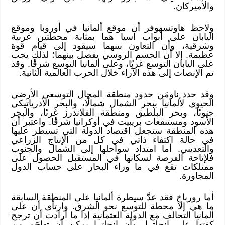
والأميركان.
ولاحظ هاوتسهوفر أن موقع ألمانيا في أوروبا وموقع
اليابان على أبواب آسيا هما بمثابة محطتين غربية
وشرقية، وأن التعاون بينهما سيقود إلى قيام قوة
عظيمة. إلا أن الجسم الروسي يفصل بينهما؛ لذلك يجب
على اليابان التوسع غربًا، وعلى ألمانيا التوسع شرقًا. وقد
تم الإنصات إلى هذه الآراء خلال الحرب العالمية الثانية.
وقد حدد ناومَن حدود منطقة المجال التوسعي الأرضي
الحيوي لألمانيا ببحر الشمال شمالًا، والبحر الأدرياتيكي
جنوبًا، وبحر البلطيق ومنطقة الفلاندرز غربًا، والبحر
الأسود ومستنقعات بريبيت في أوكرانيا شرقًا. واعتبر أن
هذه المنطقة ستجعل اقتصاد الدولة التي تسيطر عليها
في حالة اكتفاء ذاتي في كل من الإنتاج الزراعي
والتعديني. أما امتداد سواحلها إلى الشمال والجنوب
فلإتاحة الفرصة لسكانها في المستقبل الحصول على
ممتلكات تقع في ما وراء البحار على حساب الدول
المجاورة.
أما رورباخ فقد عدَّ سيطرة ألمانيا على المنطقة السابقة
ما هي إلا محطة للتوسع نحو الشرق. وارتأى أن على
ألمانيا التحالف مع الدولة العثمانية إذا ما أرادت أن ترجح
كفتها على إنجلترا، وأن إنجلترا يمكن أن تهاجَم من