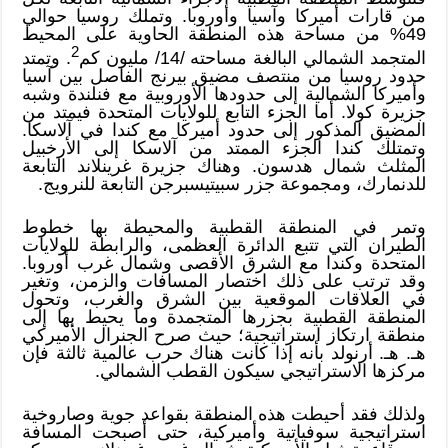
من قارات أميركا وآسيا وأوروبا. وتملك روسيا حوالي
49% من مساحة هذه المنطقة الحاوية على المحيط
2
المتجمد الشمالي البالغة مساحته /14/ مليون كم
. وتمتد
حدود روسيا من منتصف مضيق بيرنج الفاصل بين آسيا
وأميركا الشمالية إلى حدودها الأوروبية مع فنلندة وشبه
جزيرة كولا. أما الجزء التابع للولايات المتحدة فيمتد من
المضيق المذكور إلى حدود أميركا مع كندا في آلاسكا.
وتمتلك كندا الجزء الممتد من آلاسكا إلى الأرخبيل
المثلث شمال هدسون. وهناك جزيرة غرينلاند التابعة
للدنمارك، ومجموعة جزر سبيتيسبرجن التابعة للنرويج.
وتمر في المنطقة القطبية والمحيطة بها خطوط
الطيران التي تتبع الدائرة العظمى، والرابطة للولايات
المتحدة وكندا مع الشرق الأقصى وشمال غرب أوروبا.
وقد ترتب على ذلك اختصار المسافات والزمن، وتغير
في العلاقات الموقعية بين الشرق والغرب، وتحول
المنطقة القطبية بجزرها المتجمدة وما يحيط بها إلى
منطقة ارتكاز استراتيجية؛ حيث صرح الجنرال الأميركي
هـ. هـ. أرنولد بأنه إذا كانت هناك حرب عالمية ثالثة فإن
مركزها الاستراتيجي سيكون القطب الشمالي.
ولذلك فقد أحيطت هذه المنطقة بقواعد جوية وصاروخية
استراتيجية سوفياتية وأميركية، حتى أصبحت المسافة