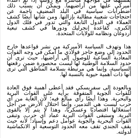
أميركي عليها من أراضيهما. ويمكن أن يسبِّب ذلك
اضطرابات سياسية في البلد المضيف ناجمة عن
احتجاجات شعبية مطالبة بإزالتها. ومن شأنها أيضًا كشف
العملاء في الدول التابعة والتي تدور في فلك الدول
الكبرى، كقاعدة إنجرليك ودورها في كشف تبعية
أردوغان ونظامه للولايات المتحدة.
هذا وتهدف السياسة الأميركية من نشر قواعدها خارج
الحدود إلى وضع حاجز فولاذي ما أمكن في وجه القوات
المعادية الساعية للوصول إلى أراضيها، حيث ترى أن
حدود السلامة الوطنية لها ليست محصورة ضمن رقعتها
السياسية، وإنما هي مرتبطة بسلامة المناطق التي ترى
أنها ذات أهمية حيوية بالنسبة لها.
وبالعودة إلى سفريسكي فقد أعطى أهمية فوق العادة
للقوات الجوية المتفوقة برأيه على القوات البرية
والبحرية. وهذا أيضًا رأي مبالغ فيه؛ لأن الغاية من أي
حرب ليست هي التدمير، وإنما احتلال الأرض من أجل
استغلالها اقتصاديًا وعسكريًا، وهذا لا يتم إلا بالقوى
البرية. وستبقى القوات البرية عماد أي حرب، وتبقى
القوات البحرية والجوية عوامل دعم وإسناد؛ لأنه حيث
يقف الجندي تقف معه الحدود التوسعية أو الانكماشية
لدولته.