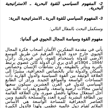
2- المفهوم السياسي للقوة البحرية ـ الاستراتيجية
البحرية.
3-
المفهوم السياسي للقوة البرية ـ الاستراتيجية البرية:
وسنكمل البحث بالمقال التالي:
مفهوم القوة وسياسة المجال الحيوي في ألمانيا:
يأتي في مقدمة المفكرين الألمان أصحاب فكرة المجال
الحيوي خارج حدود الدولة العرقية عن طريق التوسع
الأرضي للدولة باستخدام القوة، يأتي فريدريك راتزل
/1844 ـ 1904/م الذي يرى أن الدولة كائن عضوي يرتبط
بالتربة ويتأثر بالطبيعة، وأن نشاطات الإنسان وخصائص
السكان والدولة تتأثر بالخصائص الجغرافية، مشيرًا إلى
العلاقة الوثيقة بين القوة السياسية والدول القارية ذات
المساحات الواسعة والمواقع الجيدة. ورأى أن الطابع
السياسي للدول في القرن العشرين سيكون سعيها
لتأمين مجالات أرضية واسعة، والتمتع بقدرات عالية من
أجل استغلال مجالها بأفضل صورة، وأن العلاقة القائمة
بين الطاقة البشرية كبيرة العدد والمسلحة بالتقنية وبين
العناصر الجغرافية للمساحة الواسعة هي الأساس
الملائم لقيام دول عالمية عظمى. ولهذا فالدول الكبيرة