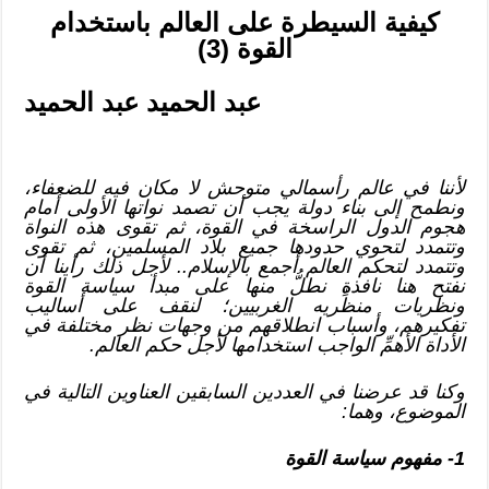
كيفية السيطرة على العالم باستخدام
القوة (3)
عبد الحميد عبد الحميد
لأننا في عالم رأسمالي متوحش لا مكان فيه للضعفاء،
ونطمح إلى بناء دولة يجب أن تصمد نواتها الأولى أمام
هجوم الدول الراسخة في القوة، ثم تقوى هذه النواة
وتتمدد لتحوي حدودها جميع بلاد المسلمين، ثم تقوى
وتتمدد لتحكم العالم أجمع بالإسلام.. لأجل ذلك رأينا أن
نفتح هنا نافذة نطلُّ منها على مبدأ سياسة القوة
ونظريات منظِّريه الغربيين؛ لنقف على أساليب
تفكيرهم، وأسباب انطلاقهم من وجهات نظر مختلفة في
الأداة الأهمِّ الواجب استخدامها لأجل حكم العالم.
وكنا قد عرضنا في العددين السابقين العناوين التالية في
الموضوع، وهما:
1- مفهوم سياسة القوة