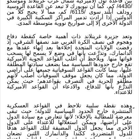
بين قاعدة ثول الأميركية شمال غرب غرينلاند وموسكو
/4430/ كم، كما أن نيويورك لا تبعد عن القاعدة الروسية
رودلف أيلند سوى /6115/ كم، مما لا يحيج كلًا من
الدولتين إذا أرادت تدمير المراكز السكنية الكبيرة في
الدولة الأخرى إلا إلى صواريخ نووية متوسطة المدى.
وتعد جزيرة غرينلاند ذات أهمية خاصة كنقطة دفاع
وهجوم في نصف الكرة الغربي ضد نصفها الشرقي، إذ
رفضت الولايات المتحدة إخلاءها بعد إنهاء عقدها مع
الدانمارك، وتذرَّعت بأنها في وضع لا يسمح لها بسحب
قواتها منها. ويلاحظ أن أغلب القواعد الجوية الأميركية
تقع خارج حدودها السياسية مما يضعف سيادتها المطلقة
عليها، بينما كانت القواعد السوفياتية جميعها على أراضي
الدولة، مما كان يجعل موقف السوفيات أصلب لأنهم
مطلَقو الحرية في التصرف بقواعدهم؛ حيث يمكن
التذرُّع بأنها للدفاع، والادعاء أن القواعد الأميركية
للاعتداء.
ٍوهذه نقطة سلبية تلاحظ في القواعد العسكرية
المنتشرة خارج الحدود السياسية للدولة؛ حيث تبقى
معرضة للمطالبة بالإخلاء؛ لأنها تتعارض مع سيادة الدول
على أراضيها، ويمكن استغلالها للاعتداء على الدول
الأخرى مما يجعل الدول المضيفة لتلك القواعد هدفًا
للدول المتضررة، ككندا والدانمارك اللتين تضعان
نفسيهما في مواجهة مباشرة مع روسيا إذا تم اعتداء