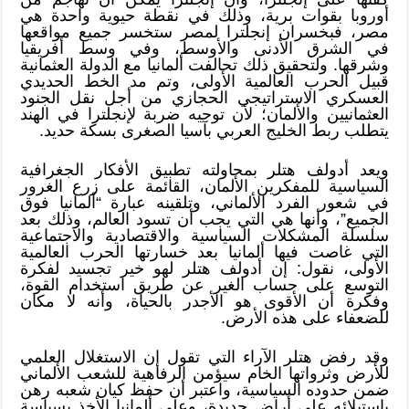
أوروبا بقوات برية، وذلك في نقطة حيوية واحدة هي
مصر، فبخسران إنجلترا لمصر ستخسر جميع مواقعها
في الشرق الأدنى والأوسط، وفي وسط أفريقيا
وشرقها. ولتحقيق ذلك تحالفت ألمانيا مع الدولة العثمانية
قبيل الحرب العالمية الأولى، وتم مد الخط الحديدي
العسكري الاستراتيجي الحجازي من أجل نقل الجنود
العثمانيين والألمان؛ لأن توجيه ضربة لإنجلترا في الهند
يتطلب ربط الخليج العربي بآسيا الصغرى بسكة حديد.
ويعد أدولف هتلر بمحاولته تطبيق الأفكار الجغرافية
السياسية للمفكرين الألمان، القائمة على زرع الغرور
في شعور الفرد الألماني، وتلقينه عبارة “ألمانيا فوق
الجميع”، وأنها هي التي يجب أن تسود العالم، وذلك بعد
سلسلة المشكلات السياسية والاقتصادية والاجتماعية
التي غاصت فيها ألمانيا بعد خسارتها الحرب العالمية
الأولى، نقول: إن أدولف هتلر لهو خير تجسيد لفكرة
التوسع على حساب الغير عن طريق استخدام القوة،
وفكرة أن الأقوى هو الأجدر بالحياة، وأنه لا مكان
للضعفاء على هذه الأرض.
وقد رفض هتلر الآراء التي تقول إن الاستغلال العلمي
للأرض وثرواتها الخام سيؤمن الرفاهية للشعب الألماني
ضمن حدوده السياسية، واعتبر أن حفظ كيان شعبه رهن
باستيلائه على أراضٍ جديدة، وعلى ألمانيا الأخذ بسياسة