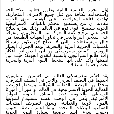
إبان الحرب العالمية الثانية وظهور فعالية سلاح الجو
واستخدامه بكثافة من قبل جميع الأطراف المتحاربة،
تولدت قناعة استراتيجية على أهمية القوى الجوية
مفادها أن من يستطيع التحكم بالقواعد الاستراتيجية
الجوية سيصبح أقوى قوة في العالم، وذلك لقدرة سلاح
الجو على ترجيح كفة المعركة بين المتحاربين، وتفوقه
على سلاحي البر والبحر في تجاوز العقبات الطبيعية من
جبال ومستنقعات، والتي لا تصلح لأن تكون مسرحًا
للعمليات الحربية البرية والبحرية. ويعد الجنرال الطيار
الروسي ألكسندر سفريسكي من أبرز الذين أتوا بأفكار
ذات طابع استراتيجي بالنسبة للقوى الجوية؛ حيث بين
أهميتها وأكد على أنها ستجعل القوى البرية والبحرية
تحت رحمتها مستقبلًا.
لقد قسَّم سفريسكي العالم إلى قسمين متساويين،
أحدهما في النصف الغربي والآخر في النصف الشرقي،
متخذًا من المنطقة القطبية الشمالية مسقطًا لخريطة
الفعالية الجوية الاستراتيجية في العالم. واعتبر أن أميركا
الوسطى والجنوبية تحت السيادة الجوية للقوات
الأميركية، وهي في الوقت نفسه مستودع لتموينها
بالمواد الأولية والغذائية، وسوق لتصريف المنتجات
الصناعية للولايات المتحدة. بينما اعتبر منطقة جنوب
وجنوب شرق آسيا خاضعة لسيادة القوى الجوية