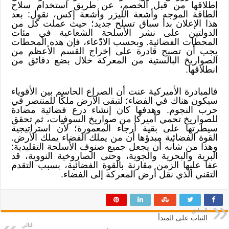
إطلاقها من قبل الخصم، عن طريق استخدام سلاح
الطاقة الموجه وأشعة الليزر وأشعة إكس، نقول: بعد
هذا الإعلان بدأ سباق تسلح جديد؛ حيث عملت كل من
الدولتين على نشر الأسلحة الشعاعية في مئات
المحطات الفضائية. وبحسب الادّعاء، فإن هذه المحطات
يجب أن تصبح قادرة على إخراج القسم الأعظم من
الصواريخ البالستية من المعركة خلال بضع دقائق من
انطلاقها.
فالمبادرة الأميركية عنت أن الصراع الحاسم بين الأقوياء
سيكون هناك في الفضاء؛ لتبقى الأرض ملكًا للمنتصر في
حرب النجوم. وهدفها كان إنشاء درع فضائية مضادة
للصواريخ تحمي أميركا من صواريخ السوفيات، ثم تحقق
سيطرتها على بقية أرجاء المعمورة؛ لأن استراتيجية
القوة الفضائية مبدؤها أن من يملك الفضاء يملك الأرض.
وهذا من شأنه أن يجعل جميع صنوف الأسلحة التقليدية:
البرية والبحرية والجوية، وحتى الصاروخية النووية، قد
عفا عليها الزمن مقارنة بالقوة الفضائية، بسبب التقدم
التقني الذي نقل أرض المعركة إلى الفضاء.
السابق
الثبات على المبدأ
التالي