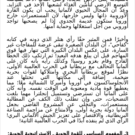
التوسع الأرضي لتأمين الغذاء لشعبها الآخذ في التزايد.
وعدّ أن المجال الحيوي لألمانيا يجب أن يكون القارة
الأوروبية ذاتها وليس خارجها، لأن المستعمرات خارج
أوروبا ستكون عديمة الجدوى إذا لم يصحبها تواجد
أوروبي من أجل استغلالها وحماية أمنها.
وأخيرًا فمن المثير حقًا رأي هتلر الذي دونه في كتابه
“كفاحي”، أن البلدان الصغيرة تبقى عرضة للمفاجآت غير
السارة، على عكس البلدان الكبيرة التي تنهار فيها قوى
المهاجم قبل أن يبلغ هدفه البعيد! ثم ارتكب ذلك الخطأ
الفادح وقام بغزو روسيا! وكذلك رأيه بأنه كان على
ألمانيا التحالف مع بريطانيا في الحرب العالمية الأولى،
نظرًا لموقع بريطانيا البحري وامتلاكها لقوات بحرية
ضخمة، إضافة إلى مكانتها التي تحتلها عند
الأنجلوساكسون في أوروبا وأميركا الشمالية معًا؛ مما
يعطيها قوة مادية ومعنوية في الوقت نفسه. وأنه كان
على ألمانيا أن تسترضي وتستميل إنجلترا مهما بلغت
التضحيات، حتى وإن تطلب ذلك الكف عن المطالبة
بمستعمرات، والتخلي عن المشروع القاضي بجعل
ألمانيا دولة بحرية أولى، والامتناع عن مزاحمة الصناعة
البريطانية، والاقتصار على تعزيز الجيش الألماني البري!
الرأي الذي لم ينفذه أبدًا في الحرب العالمية الثانية!
3ـ المفهوم السياسي للقوة الجوية ـ الاستراتيجية الجوية: