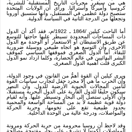
هي من سيقرر مجريات التاريخ المستقبلية للبشرية،
كروسيا وأميركا وأستراليا. ورأى أن الولايات المتحدة
ستصبح دولة عظمى في المستقبل، وأنها ستسبق أوروبا
وتجعلها من الدرجة الثانية في السياسة الدولية.
أما الباحث كيلين /1864 ـ 1922/م، فقد أكد أن الدول
ذات المساحات المحدودة تسيطر عليها حاجتها للتوسع
عن طريق الاستيطان أو الاستعمار أو الوحدة مع الدول
الأخرى، وأن التوسع هو اتجاه طبيعي ووسيلة ضرورية
للبقاء. أما الدول الصغرى فموقفها السياسي كموقف
البشر البدائيين في عالم الحضارة، وكلما ازداد نمو الدول
الكبرى قلَّت أهمية الدول الصغرى.
ويرى كيلين أن القوة أهمُّ من القانون في وجود الدولة،
وأن الحرب ما هي إلا مجرد حقل لتجارب سياسات القوة
لتأمين المجالات الحيوية الأرضية للدول. وأن النصر
سيكون حليفًا للدول القارية على الدول البحرية مستقبلًا،
وأن الأولى ستصل إلى البحار وتسيطر عليها. وأنه لقيام
دولة قوية عظيمة لا بد من المساحة الواسعة والمحمية
بحدود طبيعية تقع على تخومها، وحرية الحركة
والمواصلات، ودرجة عالية من الوحدة الداخلية.
وقد لاحظ أن روسيا محرومة من حرية الحركة ومرونة
المواصلات لكونها لا تشرف على بحار مفتوحة وصالحة