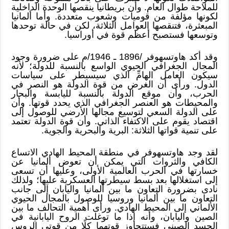
للملاحة طوال العام. وأن بريطانيا ينقصها الوحدة الداخلية
لكونها مؤلفة من قوميات وشعوب متعددة. وأما ألمانيا
المبعثرة، فتنقصها العوامل الثلاثة، لكن في حالة توحدها
وتوسعها فستصبح أعظم قوة في أوراسيا.
وقد أكد هاوتسهوفر /1896 ـ 1946/م على ضرورة وجود
المجال الجغرافي الحيوي الواسع بالنسبة للدولة؛ لأنه
سيكون العامل الهامِّ الذي سيسيطر على سياسات
الدول. ورأى أن الغرض من قوة الدولة هو النصر في
الحرب، وأن موقع الدولة بالنسبة لليابسة والبحار
والمحيطات هو العنصر الجغرافي الذي يحدد قوتها. وأن
على الدولة السعي لتوسيع مجالها الأرضي للوصول إلى
اقتصاد يقوم على الاكتفاء الذاتي. وأن قوة الدولة تعتمد
على تنمية قواتها الثلاثة: البرية والبحرية والجوية.
لقد وجد هاوتسهوفر في منطقة المحيط الهادي الاتساع
الكافي والثروات التي يمكن أن تعوض ألمانيا عن
خسارتها في الحرب العالمية الأولى، وعليها أن تسعى
إلى استغلالها بعد بسط سيطرتها العسكرية عليها؛ ولذلك
نادى بضرورة التعاون ما بين ألمانيا واليابان إلى جانب
التعاون ما بين ألمانيا وروسيا للوصول بالمجال الحيوي
الألماني إلى المحيط الهادي. ورأى أهمية التحالف ما بين
الصين واليابان، وأنه إذا ما توغلت الروح اليابانية في
الجسد الصيني فستتجاوز قوتهما كلًا من قوتي الروس