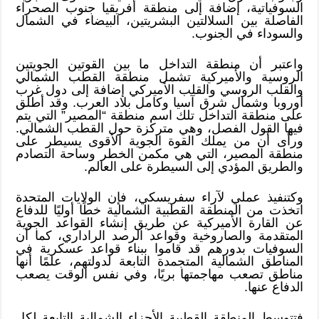
السوفياتية، إضافة إلى منطقة أفريقيا جنوب الصحراء
الفاصلة بين السلالتين البشريتين، البيضاء في الشمال
والسوداء في الجنوب.
واعتبر أن منطقة التداخل ما بين القوتين الجويتين
الروسية والأميركية تشمل منطقة القطب الشمالي
والقلب الروسي والقلب الأميركي إضافة إلى دول غرب
أوروبا وشمال شرق آسيا وكامل بلاد العرب. وقد أطلق
على منطقة التداخل تلك اسم منطقة “المصير” التي يتم
فيها القول الفصل، وهي متركزة حول القطب الشمالي.
ورأى أن من يملك القوة الجوية الأقوى يسيطر على
منطقة المصير، التي هي مكمن الخطر وساحة التصادم
والطريق المؤدي إلى السيطرة على العالم.
وكتنفيذ عملي لآراء سفريسكي، فإن الولايات المتحدة
اتخذت من المنطقة القطبية الشمالية خطًا أوليًا للدفاع
عن القارة الأميركية عن طريق إنشاء القواعد الجوية
المتقدمة والصاروخية وقواعد الرصد الراداري، كما أن
السوفيات بدورهم قد قاموا ببناء قواعد عسكرية في
المناطق الشمالية المتجمدة التابعة لدولتهم، علمًا أنها
مناطق تصعب مهاجمتها بريًا، وفي نفس الوقت يصعب
الدفاع عنها.
فتتوسط المنطقة القطبية الأجزاء الشمالية التابعة لكل