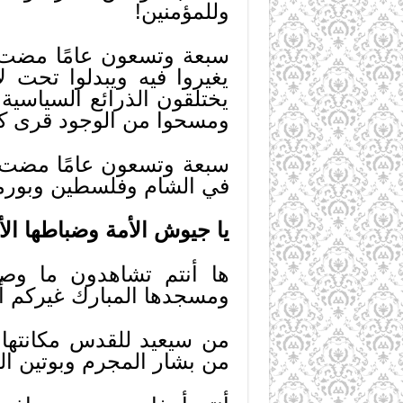
وللمؤمنين!
سبعة وتسعون عامًا مضت ع
يغيروا فيه ويبدلوا تحت ل
يختلقون الذرائع السياسية و
ومسحوا من الوجود قرى كا
سبعة وتسعون عامًا مضت ع
في الشام وفلسطين وبورما 
يا جيوش الأمة وضباطها الأخ
ها أنتم تشاهدون ما وص
ومسجدها المبارك غيركم أيه
من سيعيد للقدس مكانتها،
من بشار المجرم وبوتين ال