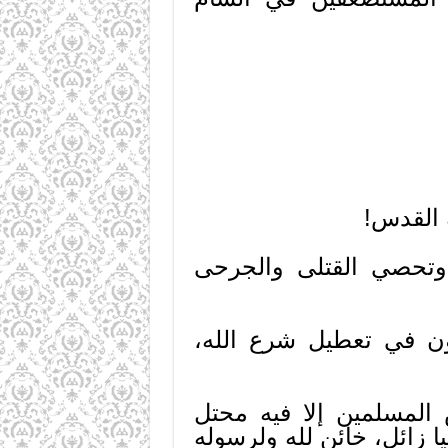
 القدس!
 وتحصي القتلى والجرحى
ون في تعطيل شرع الله،
المسلمين إلا فيه محتل
 زائل، خائن لله ولرسوله