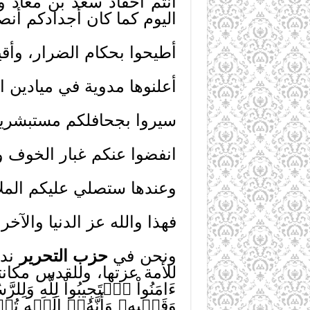
أنتم أحفاد سعد بن معاذ و
اليوم كما كان أجدادكم أنص
أطيحوا بحكام الضرار، وأقيم
أعلنوها مدوية في ميادين ال
سيروا بجحافلكم مستبشري
انفضوا عنكم غبار الخوف وا
وعندها ستصلي عليكم الملا
فهذا والله عز الدنيا والآ
ونحن في
حزب التحرير
ندع
للأمة عزتها، وللقدس مكانتها، 
ءَامَنُواْ ٱسۡتَجِيبُواْ لِلَّهِ وَل
وَقَلۡبِهِۦ وَأَنَّهُۥٓ إِلَيۡهِ تُحۡش