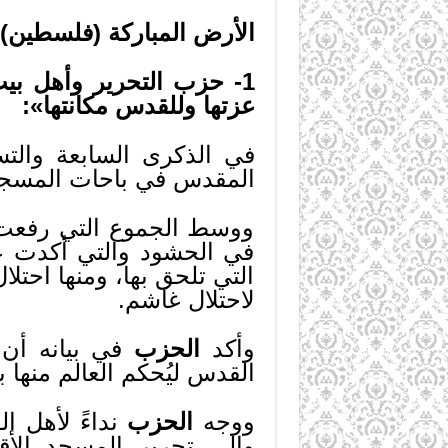
الأرض المباركة (فلسطين)
1- حزب التحرير وأهل ب
عزتها وللقدس مكانتها»:
في الذكرى السابعة والتس
المقدس في باحات المسج
ووسط الجموع التي رفعت ال
في الحشود والتي أكدت على
التي تلحق بها، ومنها احت
لاحتلال غاشم.
وأكد
الحزب
في بيانه أن إ
القدس ليُحكم العالم منها
ووجه
الحزب
نداءً لأهل ا
وإلى تحرير المسجد الأ