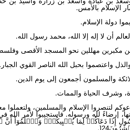
سعد بن عبادة وأسعد بن زرارة وأسيد بن حضي
ار الإسلام بالأمس.
وا دولة الإسلام.
عالم أن لا إله إلا الله، محمد رسول الله.
ن مكبرين مهللين نحو المسجد الأقصى وفلسط
لذل واعتصموا بحبل الله الناصر القوي الجبار.
ئكة والمسلمون أجمعون إلى يوم الدين.
خرة، وشرف الحياة والممات.
وكم لتنصروا الإسلام والمسلمين، ولتعملوا معنا
إرضاءً لله ورسوله. فاستجيبوا لأمر الله في كتابه الع
ِلرَّسُولِ إِذَا دَعَاكُمۡ لِمَا يُحۡيِيكُمۡۖ وَٱعۡلَمُوٓاْ أَن
َرُونَ24[.