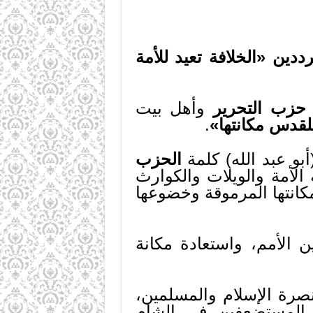
ين «الخلافة تعيد للأمة
حزب التحرير
وأهل بيت
للقدس مكانتها»
.
بو عبد الله) كلمة
الحزب
الأمة والويلات والكوارث
كانتها المرموقة وخضوعها
ين الأمم، واستعادة مكانة
نصرة الإسلام والمسلمين،
 المستضعفين في الشام