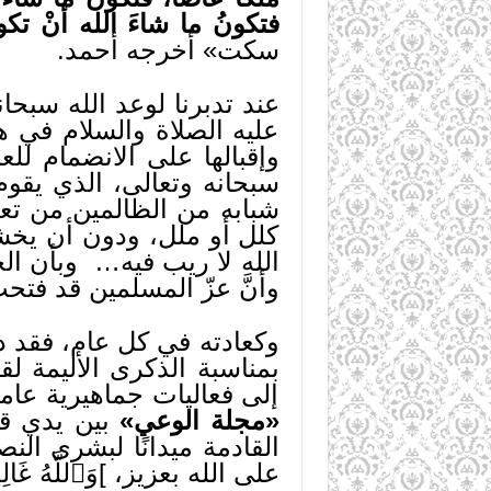
فتكونُ ما شاءَ الله أنْ تكونَ،
سكت» أخرجه أحمد.
عند تدبرنا لوعد الله سبحا
عليه الصلاة والسلام في هذ
وإقبالها على الانضمام للع
سبحانه وتعالى، الذي يقو
شبابه من الظالمين من تع
كلل أو ملل، ودون أن يخشى
الله لا ريب فيه… وبأن الخ
وأنَّ عزّ المسلمين قد فتحت
وكعادته في كل عام، فقد د
بمناسبة الذكرى الأليمة لقضاء ال
إلى فعاليات جماهيرية عامة
«مجلة الوعي»
بين يدي قرا
القادمة ميدانًا لبشرى الن
على الله بعزيز، ]وَٱللَّهُ غَالِبٌ 