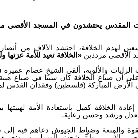
يت المقدس يحتشدون في المسجد الأقصى مردد
عين لهدم الخلافة، احتشد الآلاف من أنصار
د الأقصى مرددين
«الخلافة تعيد للأمة عزتها و
رايات والألوية، ألقى الشيخ عصام عميرة (أ
 أن ضياع الخلافة كان سببًا في ضياع هيبة 
لال الأرض المباركة (فلسطين) وفقدان القدس لم
عادة الخلافة كفيل باستعادة الأمة لهيبتها ب
 بعدل ورشد وحسن رعاية.
لقوة والمنعة وضباط الجيوش دعاهم فيه إلى 
قصى الأسير، ولمِّ شعث المسلمين، ونصرة