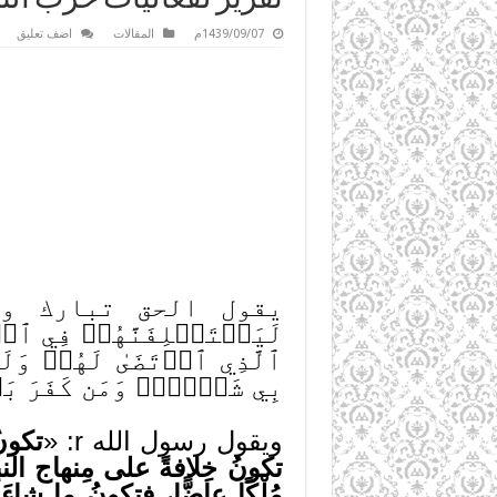
1439/09/07م
المقالات
اضف تعليق
يقول الحق تبارك وتعالى: ]
لَيَسۡتَخۡلِفَنَّهُمۡ فِي ٱلۡأ
ٱلَّذِي ٱرۡتَضَىٰ لَهُمۡ وَلَ
بِي شَيۡ‍ٔٗاۚ وَمَن كَفَرَ بَعۡدَ 
ويقول رسول الله r: «
تكونُ 
تكونُ خِلافةً على مِنهاج النبو
مُلْكًا عاضًّا، فتكونُ ما شاءَ 