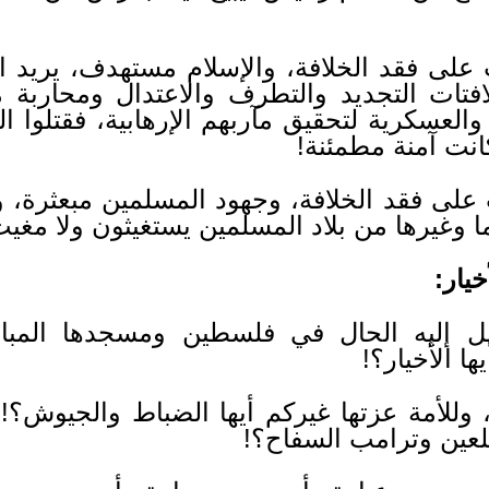
لى فقد الخلافة، والإسلام مستهدف، يريد الك
افتات التجديد والتطرف والاعتدال ومحاربة 
العسكرية لتحقيق مآربهم الإرهابية، فقتلوا الم
نت آمنة مطمئنة!
لى فقد الخلافة، وجهود المسلمين مبعثرة، 
وغيرها من بلاد المسلمين يستغيثون ولا مغيث
يار:
ل إليه الحال في فلسطين ومسجدها المبار
ا الأخيار؟!
 وللأمة عزتها غيركم أيها الضباط والجيوش؟!
لعين وترامب السفاح؟!