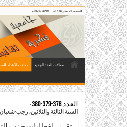
السبت، 25 صفر 1448هـ | 2026/08/08م
مقالات العدد الجديد
مقالات الأعداد السا
العدد 378-379-380
-
السنة الثالثة والثلاثين، رجب-شعبان-رمضان 1439هـ، نيسان-أيا
تقرير لفعاليات حزب التحرير في ذ