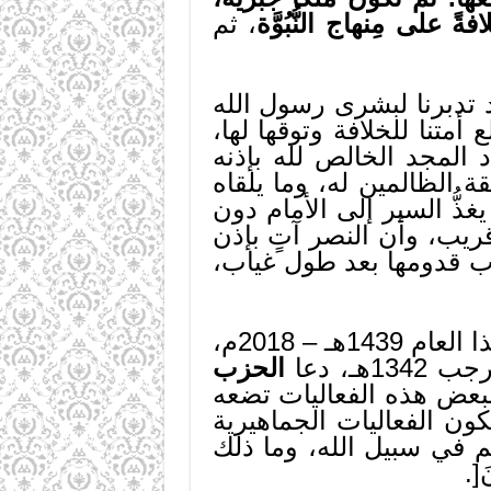
ً على مِنهاج النُّبُوَّة
، ثم
د تدبرنا لبشرى رسول الله
متنا للخلافة وتوقها لها،
د المجد الخالص لله بإذنه
 الظالمين له، وما يلقاه
غذُّ السير إلى الأمام دون
ريب، وأن النصر آتٍ بإذن
ترب قدومها بعد طول غياب،
في شهر رجب المحرم من هذا العام 1439هـ – 2018م،
الحزب
 لبعض هذه الفعاليات تضعه
كون الفعاليات الجماهيرية
هم في سبيل الله، وما ذلك
َ[.