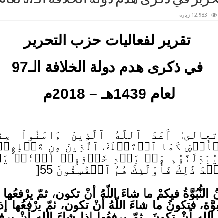
12,983 زيارة
تقرير لفعاليات حزب التحرير
في ذكرى هدم دولة الخلافة الـ
97
لعام 1439هـ – 2018م
َعَدَ ٱللَّهُ ٱلَّذِينَ ءَامَنُواْ مِنكُمۡ و
َرۡضِ كَمَا ٱسۡتَخۡلَفَ ٱلَّذِينَ مِن قَبۡلِهِمۡ وَلَ
يُبَدِّلَنَّهُم مِّنۢ بَعۡدِ خَوۡفِهِمۡ أَمۡنٗاۚ يَ
ذَٰلِكَ فَأُوْلَٰٓئِكَ هُمُ ٱلۡفَٰسِقُونَ 55[
النُّبُوَّةُ فيكمْ ما شاءَ اللّهُ أنْ تكون، ثمّ يرْفعُها ا
َّة، فتكونُ ما شاءَ اللّهُ أنْ تكون، ثمّ يرْفعُها إذ
الله أنْ تكونَ، ثمّ يرفعُها إذا شاءَ الله أنْ يرفعَها