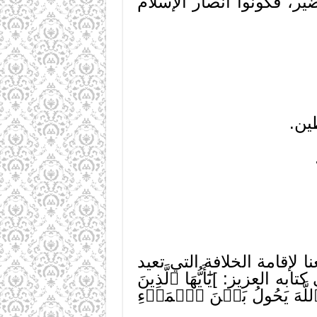
ر، فكونوا أنصار الإسلام
ين.
 لإقامة الخلافة التي تعيد
زيز: ]يَٰٓأَيُّهَا ٱلَّذِينَ
َّ ٱللَّهَ يَحُولُ بَيۡنَ ٱلۡمَرۡءِ