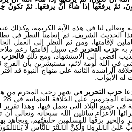
 ثمّ يرفعُها إذا شاءَ أنْ يرفعَها. ثمّ تكونُ خِلافة
نه وتعالى لنا في هذه الآية الكريمة، وكذلك عن
ا الحديث الشريف، ثم إنعامنا النظر في تطلع أ
املين لإقامتها، ومن ثم النظر إلى العمل الجا
م به
حزب التحرير
في سبيل إقامتها رغم ملاحقة
ذيب أفضى إلى الاستشهاد، ومع ذلك
فالحزب
ي
 في الله لومة لائم، مستبشرين بأن الفرج ق
لافة الراشدة الثانية على منهاج النبوة قد اق
 له الأبواب.
عا
حزب التحرير
مجرمين على الخلافة العثمانية في 28 رجب 1342هـ، دعا
 في جميع البلاد التي يعمل فيها، وهذا تقرير
ئها الأعزاء سائلين الله سبحانه وتعالى أن ت
صر والخير يزفُّها للمسلمين خليفتُهم، ويجاهد ب
عَلَىٰٓ أَمۡرِهِۦ وَلَٰكِنَّ أَكۡثَرَ ٱلنَّاسِ لَا يَعۡلَمُون