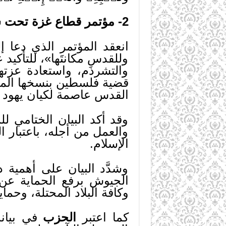
2- مؤتمر قطاع غزة تحت شعار «الخلافةُ تعيد للأمة عزتَها وللقدسِ مكانتَها»:
انعقد المؤتمر الذي دعا إل
وللقدسِ مكانتَها»، للتأكيد
والتشرذم، واستعادة عزته
قضية فلسطين بنسخها المخت
القدس عاصمة لكيان يهود ك
وقد أكد البيان الختامي ل
والعمل من أجله، باعتبار 
الإسلام.
وشدَّد البيان على أهمية 
الجيوش برفع الحماية عن 
وكافة البلاد المحتلة، وحماي
كما اعتبر
الحزب
في بيانه