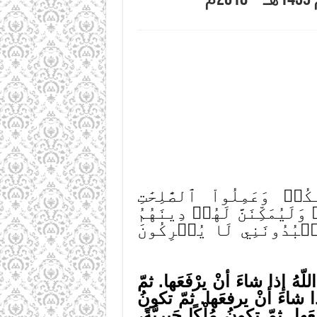
َعَمِلُواْ ٱلصَّٰلِحَٰتِ
يُمَكِّنَنَّ لَهُمۡ دِينَهُمُ
عۡبُدُونَنِي لَا يُشۡرِكُونَ
للّهُ إذا شاءَ أنْ يرْفَعَها. ثمّ
ا شاءَ أنْ يرفعَها. ثمّ تكونُ
. ثمّ تكونُ مُلْكًا جَبريَّةً،