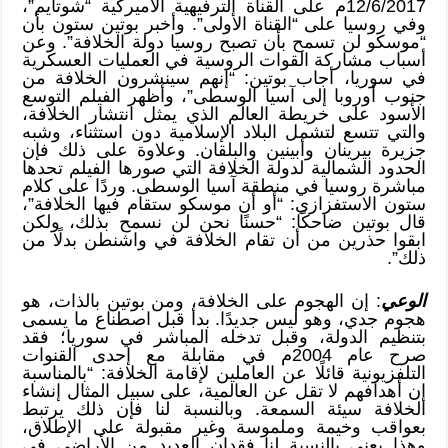
12/6/2017م على القناة الترفيهية الأميركية “شوتايم”،
وفي روسيا على “القناة الأولى”. وأخبر بوتين ستون بأن
“موسكو لن تسمح بأن تصبح روسيا دولة الخلافة”. وعن
أسباب مشاركة القوات الروسية في العمليات العسكرية
في سوريا، أجاب بوتين: “إنهم سينشرون الخلافة من
جنوب أوروبا إلى آسيا الوسطى”، وأظهر الفيلم التوسع
الأسود على خريطة العالم الذي يمثل انتشار الخلافة،
والتي تتسع لتشمل البلاد الإسلامية دون استثناء، وشبه
جزيرة بيرينان وأبينين والبلقان. وعلاوة على ذلك فإن
الحدود الشمالية لدولة الخلافة التي صورها الفيلم تحدها
مباشرة روسيا في منطقة آسيا الوسطى. وردًا على كلام
ستون الاستفزازي: “أو أن موسكو ستقام فيها الخلافة”،
قال بوتين ضاحكًا: “حسنًا نحن لن نسمح بذلك، ولكن
ابقوا حذرين من أن تقام الخلافة في واشنطن بدلًا من
ذلك”.
الوعي
: إن الهجوم على الخلافة، ومن بوتين بالذات، هو
هجوم جدي، وهو ليس جديدًا. بدأ قبل اصطناع ما يسمى
بتنظيم الدولة، وقبل تدخله المباشر في سوريا؛ فقد
صرح عام 2004م في مقابلة مع إحدى القنوات
التلفزيونية قائلًا عن العاملين لإقامة الخلافة: “بالمناسبة
إن أهدافهم لا تقل عن العالمية، على سبيل المثال إنشاء
الخلافة سيئة السمعة. وبالنسبة لنا فإن ذلك يرتبط
بعواقب وخيمة وملموسة وغير مقبولة على الإطلاق،
وهذا يعني بالنسبة لنا فقدان العديد من الأراضي في