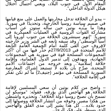
المقام الأول في جنوب البلاد، ويعني احتمال اختلال
هيكل الدولة الداخلي”.
– يبدو أن الخلافة تدخل محاربتها والعمل على منع قيامها
في صميم سياسة روسيا الخارجية، وتحديدًا في سوريا.
وهذا ما بيـَّنـه بوتين حين سأله ستون عن أسباب
مشاركة القوات الروسية في العمليات العسكرية في
سوريا: “إنهم سينشرون الخلافة من جنوب أوروبا إلى
آسيا الوسطى”، وقد سبقه تابعه في الشر وزير خارجيته
لافروف حين ألقى كلمة أمام الجمعية العامة التابعة
للأمم المتحدة في 27/9/2013م حذَّر فيها من أن “أكثر
المجموعات المسلحة قوة في سورية هي المجموعات
الجهادية، ويهدفون إلى تدمير الدول العلمانية، وإقامة
خلافة إسلامية”. وبعد خروجه من اجتماعات الأمم
المتحدة، صرَّح بأن بلاده لا تستبعد إشراك المعارضة
السورية المسلحة في مؤتمر (جنيف2) ما لم تكن تفكر
في إقامة الخلافة”.
– واضح من كلام بوتين أن سعي المسلمين لإقامة
الخلافة هو الهاجس الذي يؤرقه، فقوله: “موسكو لن
تسمح بأن تصبح روسيا دولة الخلافة”. وتحذيره واشنطن
من هكذا مصير. وخوفه من انتشار الخلافة ووصولها إلى
حدود بلاده… كل هذا يشير إلى مدى القلق والهاجس
الذي يسيطر على فكر الرجل.