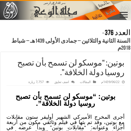
العدد 376
-
السنة الثانية والثلاثين – جمادى الأولى 1439هـ – شباط
2018م
بوتين: “موسكو لن تسمح بأن تصبح
روسيا دولة الخلافة”.
1439/06/22م
المقالات
اضف تعليق
7,757 زيارة
بوتين: “موسكو لن تسمح بأن تصبح
روسيا دولة الخلافة”.
أجرى المخرج الأميركي الشهير أوليفر ستون مقابلات
مع بوتين، وقد تم بثها في فيلم وثائقي مكون من أربعة
أجزاء وعنوانه: “مقابلات بوتين” وبدأ عرضه في