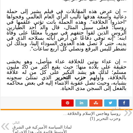
– إن عرض هذه المقابلات في فيلم يشير إلى حملة
دعائية واسعة هدفها تأليب الرأي العام العالمي وفحواها
“احذروا الخلافة”. وهذه الحملة باتت تؤتي علقمها في
روسيا؛ فعلى سبيل المثال، قال والد أحد الطيارين
الروس الذين لقوا حتفهم في سوريا معلقًا على وفاة
ابنه: “إنه توفي دفاعًا عن أرض آبائه بسلاحه الذي في
يديه، حتى لا تصل هذه العدوى السوداء إلينا، وبذلك لن
نضطر للبس البرقع ونصلي كل أربع ساعات”.
– إن عداء بوتين للخلافة عداء متأصل، وهو يخشى
حقيقة على بلاده منها؛ حيث يقبع أكثر من 20 مليون
مسلم؛ لذلك هو يشد النكير على كل من له علاقة
بالخلافة، وأولهم
حزب التحرير
الذي تمتلئ سجونه
بشبابه، وحيث تصل عقوبة الانتماء إليه في بعض محاكمه
بالفعل إلى السجن مدى الحياة.
السابق
روسيا وهاجس الإسلام والخلافة…
وحزب التحرير (1)
التالي
لماذا السياسة الأميركية في الشرق
الأوسط قائمة على هذا الإجرام؟