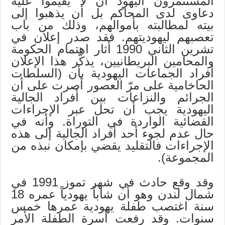
المستثمرون اليهود أن لا يقيموا عليه
دعاوى لدى المحاكم بل أن يذهبوا إلى
بيته لمطالبته بأموالهم، وذلك من باب
تعصبهم ليهوديتهم. فقد صدر إعلان في
تشرين الثاني 1990 أثار اهتمام الحكومة
والمحامين البريطانيين، يذكّر هذا الإعلان
أفراد الجماعات اليهودية بأن (السلطات
الحاخامية على مرّ العصور أصرت على أن
الجرائم والنزاعات بين أفراد الجالية
اليهودية يجب أن تحل عبر الإجراءات
القضائية الواردة في التوراة. وأنه في
حال عدم لجوء أحد أفراد الجالية إلى هذه
الإجراءات فالتقليد يقضي بإمكان نبذه من
المجموعة).
وقد وقع حادث في شهر تموز 1991 في
شمال لندن وهو أن شاباً يهودياً عمره 18
سنة اغتصب طفلة يهودية عمرها خمس
سنوات. وقد رفعت أسرة الطفلة الأمر