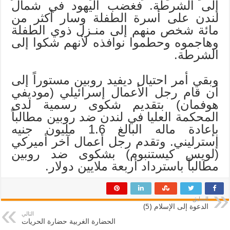
إلى الشرطة. فغضب اليهود في شمال
لندن على أسرة الطفلة وسار أكثر من
مائة شخص منهم إلى منـزل ذوي الطفلة
وهاجموه وحطموا نوافذه لأنهم شكوا إلى
الشرطة.
وبقي أمر احتيال ديفيد روبين مستوراً إلى
أن قام رجل الأعمال إسرائيلي (موديفي
هوفمان) بتقديم شكوى رسمية لدى
المحكمة العليا في لندن ضد روبين مطالباً
بإعادة ماله البالغ 1.6 مليون جنيه
إسترليني. وتقدم رجل أعمال آخر أميركي
(لويس كيستنبوم) بشكوى ضد روبين
مطالباً باسترداد أربعة ملايين دولار.
السابق
الدعوة إلى الإسلام (5)
التالي
الحضارة الغربية حضارة الحريات