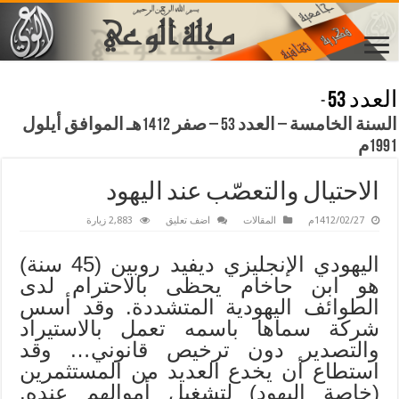
العدد 53
-
السنة الخامسة – العدد 53 – صفر 1412هـ الموافق أيلول
1991م
الاحتيال والتعصّب عند اليهود
1412/02/27م
المقالات
اضف تعليق
2,883 زيارة
اليهودي الإنجليزي ديفيد روبين (45 سنة)
هو ابن حاخام يحظى بالاحترام لدى
الطوائف اليهودية المتشددة. وقد أسس
شركة سماها باسمه تعمل بالاستيراد
والتصدير دون ترخيص قانوني… وقد
استطاع أن يخدع العديد من المستثمرين
(خاصة اليهود) لتشغيل أموالهم عنده.