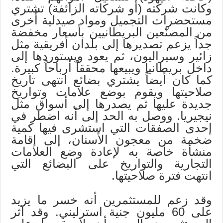
وكانت شركته (أو شركاته الزائفة) تشتري
مستحضرات التجميل ومواد صيدلية أخرى
من المصنّعين البريطانيين بأسعار مخفضة
جداً يزعم تصديرها إلى بلدان أفريقية مثل
زائير وسيراليون، ثم يعود ويستوردها إلى
داخل بريطانيا ويبيعها محققاً أرباحاً كبيرة.
كما كان أيضاً يشتري بضائع انتهى تاريخ
صلاحيتها ويقوم بوضع علامات وتواريخ
جديدة عليها ثم يصدرها إلى أسواق مثل
نيجيريا. ووصل به الحد إلى أنه اضطر في
إحدى الصفقات التي استشرى فيها كمية
ضخمة من معجون الأسنان، إلى إقامة
منشأة خاصة به لإعادة وضع العلامات
التجارية والتواريخ على البضائع التي
انتهت فترة صلاحيتها.
وقد زعم للمستثمرين أنه خسر ما يزيد
على 60 مليون جنية استرليني. وقد آثر