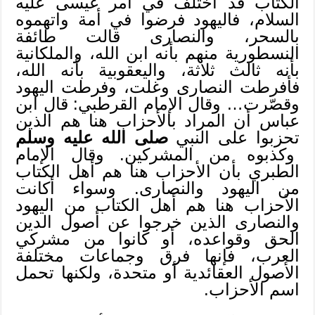
الكتاب قد اختلف في أمر عيسى عليه
السلام، فاليهود فرضوا في أمة واتهموه
بالسحر، والنصارى قالت طائفة
النسطورية منهم بأنه ابن الله، والملكانية
بأنه ثالث ثلاثة، واليعقوبية بأنه الله،
فأفرطت النصارى وغلت، وفرطت اليهود
وقصّرت… وقال الإمام القرطبي: قال ابن
عباس أن المراد بالأحزاب هنا هم الذين
تحزبوا على النبي
صلى الله عليه وسلم
وكذبوه من المشركين. وقال الإمام
الطبري بأن الأحزاب هنا هم أهل الكتاب
من اليهود والنصارى. وسواء أكانت
الأحزاب هنا هم أهل الكتاب من اليهود
والنصارى الذين خرجوا عن أصول الدين
الحق وقواعده، أو كانوا من مشركي
العرب، فإنها فرق وجماعات مختلفة
الأصول العقائدية أو متحدة، ولكنها تحمل
اسم الأحزاب.