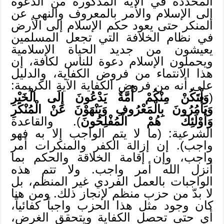
المحددة في الآية المذكورة من الدعوة
إلى الإسلام والأمر بالمعروف والنهي عن
المنكر حتى يعود حكم الإسلام إلى الأرض
في نظام الخلافة التي تجعل المسلمين
يعيشون من جديد الحياة الإسلامية
ويحملون الإسلام دعوة للناس لكافة، إن
هذا الانتماء من فروض الكفاية، والدليل
على أنه من فروض الكفاية الآية الكريمة:
(
وَلْتَكُنْ مِنْكُمْ أُمَّةٌ يَدْعُونَ إِلَى الْخَيْرِ
وَيَأْمُرُونَ بِالْمَعْرُوفِ وَيَنْهَوْنَ عَنْ الْمُنْكَرِ
وَأُوْلَئِكَ هُمْ الْمُفْلِحُونَ
). والقاعدة
الشرعية: (ما لا يتم الواجب إلا به فهو
واجب). إن إزالة الكفر والمنكرات أمر
واجب، وإن إقامة الخلاقة والحكم بما
أنزل الله أمر واجب. ولا تتم هذه
الواجبات بالعمل الفردي غير المنظم، بل
لا بدّ من حزب منظم لإنجاز ذلك. ومن هنا
كان وجود مثل هذا الحزب واجباً كفائياً،
أي حتى تحصل الكفاية ويتحقق الغرض،