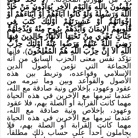
يُؤْمِنُونَ بِاللَّهِ وَالْيَوْمِ الآخِرِ يُوَادُّونَ مَنْ حَادَّ
اللَّهَ وَرَسُولَهُ وَلَوْ كَانُوا آبَاءَهُمْ أَوْ أَبْنَاءَهُمْ أَوْ
إِخْوَانَهُمْ أَوْ عَشِيرَتَهُمْ أُوْلَئِكَ كَتَبَ فِي
قُلُوبِهِمْ الإِيمَانَ وَأَيَّدَهُمْ بِرُوحٍ مِنْهُ وَيُدْخِلُهُمْ
جَنَّاتٍ تَجْرِي مِنْ تَحْتِهَا الأَنْهَارُ خَالِدِينَ فِيهَا
رَضِيَ اللَّهُ عَنْهُمْ وَرَضُوا عَنْهُ أُوْلَئِكَ حِزْبُ
اللَّهِ أَلاَ إِنَّ حِزْبَ اللَّهِ هُمْ الْمُفْلِحُونَ
)، فإنها
تؤكد نفس معنى الحزب السابق من أنه
الجماعة التي تؤمن بأصول الدين
الإسلامي وقواعده، وتربط بين هذه
الأصول والقواعد وبين وما تبرمه من
عقود وعهود، بإخلاص ونية صادقة مع الله،
عندما تبرمها مع الآخرين في هذه الحياة
مهما كانت القرابة أو الصلة بهم، فلا عقود
وعهود، بإخلاص ونية صادقة مع الله،
عندما تبرمها مع الآخرين في هذه الحياة
مهما كانت القرابة أو الصلة بهم، فلا
يجاملون أحداً على حساب ذلك مطلقاً،