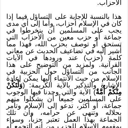
الأحزاب.
هذا بالنسبة للإجابة على التساؤل فيما إذا
كان في الإسلام أحزاب، وأما إلى أي مدى
يجب على المسلمين أن ينخرطوا في
جماعة أو حزب معين من الأحزاب التي
تستحق أو توصف بحزب الله، فهذا مما
أشير إليه في تضاعيف الحديث عن معاني
كلمة (حزب) عند ورودها في الآيات
القرآنية. ولمزيد من التوضيح على هذا
الجانب من التساؤل حول الحزبية في
الإسلام من حيث الانتماء إليها يمكن إعادة
الإشارة والتذكير بالآية الكريمة: (
وَلْتَكُنْ
مِنْكُمْ أُمَّةٌ
) الآية والتي وجدنا فيها الوجوب
على المسلمين جميعاً أن يشكلوا منهم
جماعة، أو أكثر، تدعو إلى الإسلام وتأمر
بحلاله وتنهى عن حرامه، وأن تلك
الجماعة بهذا العمل تعتبر حزباً، وسواء
بمفهوم الإسلام للحزب من أنه التجمع أو