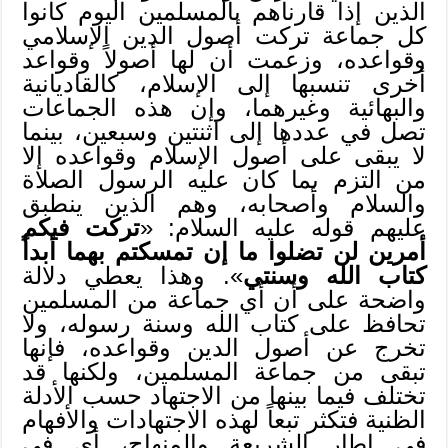
الذين إذا قارناهم بالمسلمين اليوم كانوا
كل جماعة تركت أصول الدين الإسلامي
وقواعده، وزعمت أن لها أصولاً وقواعد
أخرى تنسبها إلى الإسلام، كالقاديانية
والبهائية وغيرهما، وإن هذه الجماعات
تصل في عددها إلى اثنتين وسبعين، بينما
لا يبقى على أصول الإسلام وقواعده إلا
من التزم بما كان عليه الرسول الصلاة
والسلام وأصحابه، وهم الذين ينطبق
عليهم قوله عليه السلام: «
تركت فيكم
أمرين لن تضلوا ما إن تمسكتم بهما أبداً
كتاب الله وسنتي
». وهذا يعطي دلالة
واضحة على أن أي جماعة من المسلمين
تحافظ على كتاب الله وسنة رسوله، ولا
تخرج عن أصول الدين وقواعده، فإنها
تبقى من جماعة المسلمين، ولكنها قد
تختلف فيما بينها من الاجتهاد حسب الأدلة
الظنية فتكثر تبعاً لهذه الاجتهادات والأفهام
في إطار الشريعة والمنهاج، أي في