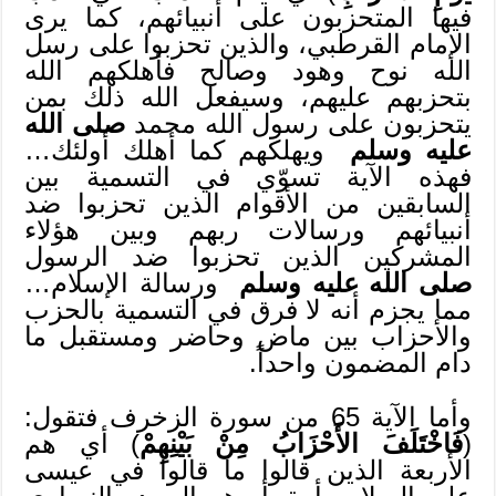
فيها المتحزبون على أنبيائهم، كما يرى
الإمام القرطبي، والذين تحزبوا على رسل
الله نوح وهود وصالح فأهلكهم الله
بتحزبهم عليهم، وسيفعل الله ذلك بمن
يتحزبون على رسول الله محمد
صلى الله
عليه وسلم
ويهلكهم كما أهلك أولئك…
فهذه الآية تسوّي في التسمية بين
السابقين من الأقوام الذين تحزبوا ضد
أنبيائهم ورسالات ربهم وبين هؤلاء
المشركين الذين تحزبوا ضد الرسول
صلى الله عليه وسلم
ورسالة الإسلام…
مما يجزم أنه لا فرق في التسمية بالحزب
والأحزاب بين ماض وحاضر ومستقبل ما
دام المضمون واحداً.
وأما الآية 65 من سورة الزخرف فتقول:
(
فَاخْتَلَفَ الأَحْزَابُ مِنْ بَيْنِهِمْ
) أي هم
الأربعة الذين قالوا ما قالوا في عيسى