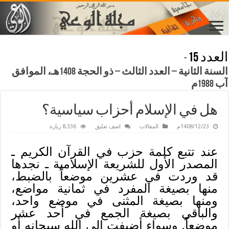
العدد 15
-
السنة الثانية – العدد الثالث – ذو الحجة 1408هـ، الموافق
آب 1988م
هل في الإسلام أحزاب سياسية؟
1408/12/23م
المقالات
اضف تعليق
8,336 زيارة
عند تتبع كلمة حزب في القرآن الكريم ـ
المصدر الأول للشريعة الإسلامية ـ نجدها
قد وردت في عشرين موضعاً بالضبط،
منها بصيغة المفرد في ثمانية مواضع،
ومنها بصيغة المثنى في موضع واحد،
والباقي بصيغة الجمع في أحد عشر
موضعاً. وسواء أضيفت إلى الله سبحانه أو