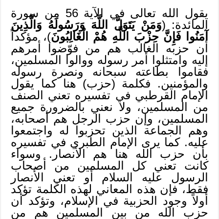
يقول الله تعالى في الآية 56 من سورة
المائدة: (
وَمَنْ يَتَوَلَّ اللَّهَ وَرَسُولَهُ وَالَّذِينَ
آمَنُوا فَإِنَّ حِزْبَ اللَّهِ هُمْ الْغَالِبُونَ
)، مؤكداً
أن حزبه الغالب هم من فوّضوا أمرهم
إليه وامتثلوا أمر رسوله ووالوا المسلمين،
فقاموا بطاعته سبحانه ونصرة رسوله
والمؤمنين. فكلمة (حزب) هنا كما يقول
الإمام القرطبي في تفسيره تعني الصنف
من المسلمين، ولا نعني بالضرورة جميع
المسلمين، وإن حزب الرجل هم أصحابه،
وهم الجماعة الذين تحزبوا له واجتمعوا
عليه. كما يرى الإمام الطبري في تفسيره
بأن حزب الله هنا هم الأنصار. وسواء
كانت تعني كل المسلمين من أصحاب
الرسول عليه السلام أو تعني الأنصار
فقط، فإن هذه المعاني لهذه الكلمة تؤكد
أولاً وجود الحزبية في الإسلام، وتؤكد أن
حزب الله من بين المسلمين هم من