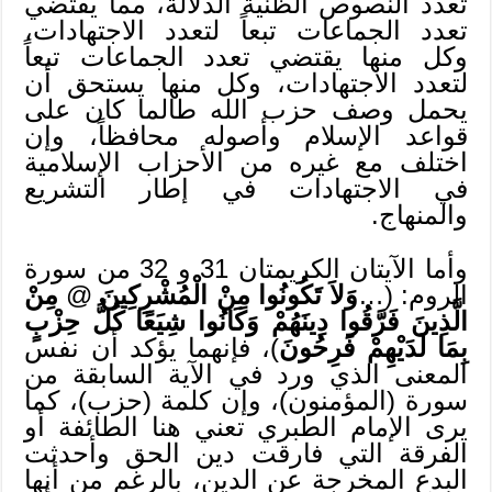
تعدد النصوص الظنية الدلالة، مما يقتضي
تعدد الجماعات تبعاً لتعدد الاجتهادات،
وكل منها يقتضي تعدد الجماعات تبعاً
لتعدد الاجتهادات، وكل منها يستحق أن
يحمل وصف حزب الله طالما كان على
قواعد الإسلام وأصوله محافظاً، وإن
اختلف مع غيره من الأحزاب الإسلامية
في الاجتهادات في إطار التشريع
والمنهاج.
وأما الآيتان الكريمتان 31 و 32 من سورة
الروم: (…
وَلاَ تَكُونُوا مِنْ الْمُشْرِكِينَ
@
مِنْ
الَّذِينَ فَرَّقُوا دِينَهُمْ وَكَانُوا شِيَعًا كُلُّ حِزْبٍ
بِمَا لَدَيْهِمْ فَرِحُونَ
)، فإنهما يؤكد أن نفس
المعنى الذي ورد في الآية السابقة من
سورة (المؤمنون)، وإن كلمة (حزب)، كما
يرى الإمام الطبري تعني هنا الطائفة أو
الفرقة التي فارقت دين الحق وأحدثت
البدع المخرجة عن الدين، بالرغم من أنها