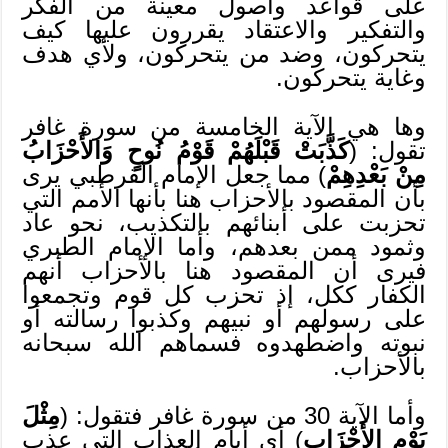
على قواعد وأصول معينة من الفكر
والتفكير والاعتقاد يقررون عليها كيف
يتحركون، وضد من يتحركون، ولأي هدف
وغاية يتحركون.
وها هي الآية الخامسة من سورة غافر
تقول: (
كَذَّبَتْ قَبْلَهُمْ قَوْمُ نُوحٍ وَالأَحْزَابُ
مِنْ بَعْدِهِمْ
) مما جعل الإمام القرطبي يرى
بأن المقصود بالأحزاب هنا بأنها الأمم التي
تحزبت على أبنائهم بالتكذيب، نحو عاد
وثمود ممن بعدهم، وأما الإمام الطبري
فيرى أن المقصود هنا بالأحزاب أنهم
الكفار ككل، إذ تحزب كل قوم وتجمعوا
على رسولهم أو نبيهم وكذبوا رسالته أو
نبوته واضطهدوه فسماهم الله سبحانه
بالأحزاب.
وأما الآية 30 من سورة غافر فتقول: (
مِثْلَ
يَوْمِ الأَحْزَابِ
) أي أيام العذاب التي عذب