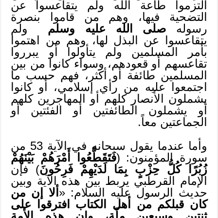
التزموا طاعة الله ولم يتقاعسوا عن
التضحية فيها، وهم من قاموا بنصرة
رسوله
صلى الله عليه وسلم
ولم
يتقاعسوا عن البذل لها، وهم من اهتموا
بأمر المسلمين ولم يتأولوا أو يبرروا
تقاعسهم أو قعودهم، وسواء كانوا من بين
المسلمين طائفة أو أكثر، فهم حسب ما
اجتمعوا عليه من رأي إسلامي، أو كانوا
يشملون الأنصار كلهم أو المهاجرين كلهم
أو يشملون الطائفتين أو الفئتين أو
الجماعتين معاً.
وأما عندما يقول سبحانه في الآية 53 من
سورة المؤمنون: (
فَتَقَطَّعُوا أَمْرَهُمْ بَيْنَهُمْ
زُبُرًا كُلُّ حِزْبٍ بِمَا لَدَيْهِمْ فَرِحُونَ
) فإن
الإمام القرطبي يربط بين هذه الآية وبين
حديث الرسول عليه السلام: «
ألا إن من
كان قبلكم من أهل الكتاب افترقوا على
ثنتين وسبعين ملّة، وإن هذه الأمة