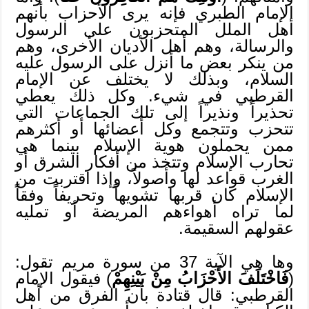
الإمام الطبري فإنه يرى الأحزاب بأنهم
أهل الملل المتحزبون على الرسول
والرسالة، وهم أهل الأديان الأخرى، وهم
من ينكر بعض ما أنزل على الرسول عليه
السلام، وبذلك لا يختلف عن الإمام
القرطبي في شيء. وكل ذلك يعطي
تحذيراً ونذيراً إلى تلك الجماعات التي
تتحزب وتتجمع وكل أعضائها أو أكثرهم
ممن يحملون هوية الإسلام بينما هي
تحارب الإسلام وتتخذ من أفكار الشرق أو
الغرب قواعد لها وأصولاً، وإذا اقتربت من
الإسلام كان قربها تشويهاً وتحريفاً وفقاً
لما تراه أهواءهم المريضة أو تمليه
عقولهم السقيمة.
وها هي الآية 37 من سورة مريم تقول:
(
فَاخْتَلَفَ الأَحْزَابُ مِنْ بَيْنِهِمْ
) فيقول الإمام
القرطبي: قال قتادة بأن الفرق من أهل