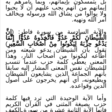
بل يتمسكون بإيمانهم، وبما يأمرهم به
إيمانهم من أنهم يجب عليهم أن لا يحبوا
ولا يوالوا من يشاق الله ورسوله ويخالف
أمر الله ونهيه.
والآية السادسة من سورة فاطر: (
إِنَّ
الشَّيْطَانَ لَكُمْ عَدُوٌّ فَاتَّخِذُوهُ عَدُوًّا إِنَّمَا
يَدْعُو حِزْبَهُ لِيَكُونُوا مِنْ أَصْحَابِ السَّعِيرِ
)
تقول بأن الشيطان يدعو شيعته ومن
أطاعه ليكونوا من أصحاب النار، وهذا
المعنى يعطي كلمة حزب عندما تنسب
للشيطان نفس المعنى المشار إليه سابقاً
بأنهم الجماعة الذين يشايعون الشيطان
ويطيعونه، أي أنهم يخرجون على أصول
الدين وقواعده.
وأما الآية الوحيدة التي ترد فيها كلمة
حزب بصيغة المثنى في القرآن الكريم
فإنها الآية الثانية عشرة من سورة الكهف