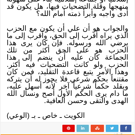
منهجها وقلة التضحيات فيها، هل يكون قد
أدى واجبه وأبرأ ذمته أمام الله؟
والجواب هو أن علي أن يكون مع الحزب
الذي يراه أقرب إلى الحق، وأقرب إلى ما
يرضي الله ورسوله. فإن كان يرى هذا
الحزب هو على الحق أكثر من تلك
الجماعة كان عليه أن ينضم إلى هذا
الحزب ولو كانت التضحيات فيه أكثر.
وهذا الأمر يتبع قاعدة التقليد، فمن كان
مقتنعاً بحكم شرعي فلا يجوز له أن يتركه
ويقلد حكماً شرعياً آخر لأنه أسهل عليه،
ما دام يرى الحكم الأول أصح ونسأل الله
الهدى والتقى وحسن العافية.
الكويت ـ خاص ـ بـ (الوعي)
السابق