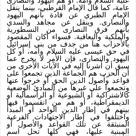
عليه السلام وأمة. أو هم اليهود والنصارى
عامة، كما قال الإمام القرطبي، بينما ينقل
الإمام الطبري عن قادة بأنهم اليهود
والنصارى. وينقل عن مجاهد والسدي
بأنهم فرق النصارى من النسطورية
والملكية واليعاقبة. فسواء أكان المقصود
بالأحزاب هنا من جدف من بني إسرائيل
في حق عيسى عليه السلام وأمه، أو كل
اليهود والنصارى، فإن الأمر لا يخرج عما
سبق أن أشرنا إليه في الآيات الأخرى من
أن الحزب هم الجماعة الذين تجمعوا على
قواعد وأصول الدين الحق أو خرجوا عنها
وتجمعوا على غيرها من المبادئ الوضعية
كالاشتراكية أو الشيوعية أو الرأسمالية أو
الديمقراطية، أو هم من انقسموا فيها
بينهم في إطار الدين الواحد أو المبدأ
واختلفوا في إطار الاجتهادات الفرعية
المنبثقة عن تلك القواعد والأصول أو
المبنية عليها، فهي كلها تحل اسم