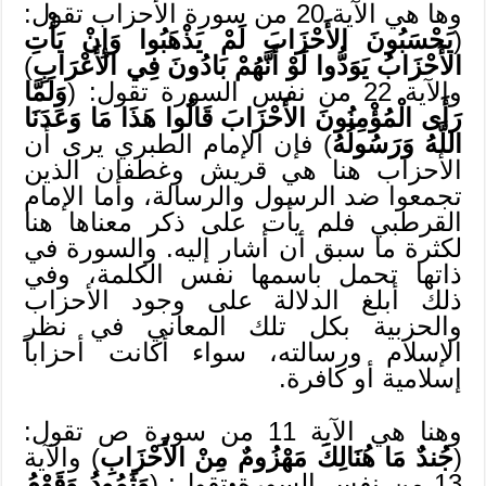
وها هي الآية 20 من سورة الأحزاب تقول:
(
يَحْسَبُونَ الأَحْزَابَ لَمْ يَذْهَبُوا وَإِنْ يَأْتِ
الأَحْزَابُ يَوَدُّوا لَوْ أَنَّهُمْ بَادُونَ فِي الأَعْرَابِ
)
والآية 22 من نفس السورة تقول: (
وَلَمَّا
رَأَى الْمُؤْمِنُونَ الأَحْزَابَ قَالُوا هَذَا مَا وَعَدَنَا
اللَّهُ وَرَسُولُهُ
) فإن الإمام الطبري يرى أن
الأحزاب هنا هي قريش وغطفان الذين
تجمعوا ضد الرسول والرسالة، وأما الإمام
القرطبي فلم يأت على ذكر معناها هنا
لكثرة ما سبق أن أشار إليه. والسورة في
ذاتها تحمل باسمها نفس الكلمة، وفي
ذلك أبلغ الدلالة على وجود الأحزاب
والحزبية بكل تلك المعاني في نظر
الإسلام ورسالته، سواء أكانت أحزاباً
إسلامية أو كافرة.
وهنا هي الآية 11 من سورة ص تقول:
(
جُندٌ مَا هُنَالِكَ مَهْزُومٌ مِنْ الأَحْزَابِ
) والآية
13 من نفس السورة تقول: (
وَثَمُودُ وَقَوْمُ