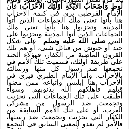
لُوطٍ وَأَصْحَابُ الأَيْكَةِ أُوْلَئِكَ الأَحْزَابُ
) فإن
الإمام القرطبي يرى في كلمة الأحزاب
هنا بأنها تعني ملك الجماعات الذين أتوا
المدينة وتحزبوا هنا بأنها تعني ملك
الجماعات الذين أتوا المدينة وتحزبوا على
النبي
صلى الله عليه وسلم
على شكل
جند أو جيوش من قبائل شتى، أو هم تلك
القرون الماضية من الكفار، فهؤلاء الجند
على طريقة أولئك، فسميت تلك الأمم في
تجمعها ضد رسول كل منها ورسالته
بالأحزاب. وأما الإمام الطبري فيرى في
الأحزاب هنا إبليس واتباعه ممن مضوا
قبلهم فأهلكهم الله بذنوبهم. وسواء
أطلقت على تلك الجماعات التي تحزبت
وتجمعت ضد الرسول من مشركي
العرب، أو على تلك الأمم السابقة من
الكفار التي تحزبت وتجمعت ضد رسلها،
فالأمر لم يعدو المعنى السابق في التجمع