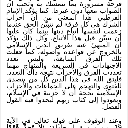
فرحة مسرورة بما تتمسك به وتحب أن
الصواب معها دون غيرها. كما يؤكد الإمام
القرطبي هذا المعنى من أن أحزاب
الشرك هي كل فرقة لم تتبيّن الحق عندما
زعمت لنفسها اتباع دينها بينما كان عليها
أن تتبيّن قبل هذا الاتباع. وكل ذلك يؤكد
أن المنهيّ عنه تفريق الدين الإسلامي
بالخروج عن قواعده وأصوله، كما فعلت
تلك الفرق السابقة، وليس تعدد
الاجتهادات في الشريعة والمنهاج مهما
تعددت الفرق والأحزاب نتيجة ذاك التعدد.
فليتق الله في هذا الدين كل من يتصدى
للفتوى والتهجم على الجماعات والأحزاب
الإسلامية بحجة أن لا حزبية في الإسلام،
ويعودوا إلى كتاب ربهم ليجدوا فيه القول
الفصل.
وعند الوقوف على قوله تعالى في الآية
19 من سورة المجادلة: (
لاَ تَجِدُ قَوْمًا