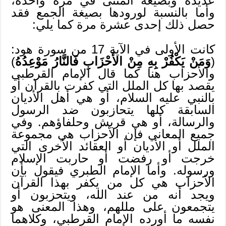
عديدة وبصيغة المثنى في مرة واحدة،
وأما بالنسبة لورودها بصيغة الجمع فقد
حصل ذلك إحدى عشرة مرة كما يلي:
كانت الأولى في الآية 17 من سورة هود:
(
وَمَنْ يَكْفُرْ بِهِ مِنْ الأَحْزَابِ فَالنَّارُ مَوْعِدُهُ
)
والأحزاب هنا كما قال الإمام القرطبي
يقصد بها كل الملل التي كفرت بالقرآن أو
بالنبي عليه السلام، أو هي أهل الأديان
السابقة كلها يتحازبون ضد الرسول
والرسالة، أو هي قريش وحلفاؤهم. وفي
جميع المعاني فإن الأحزاب هي مجموعة
الملل أو الأديان أو العقائد الأخرى التي
خرجت أو رفضت أو حاربت الإسلام
ورسوله. وأما الإمام الطبري فيقول بأن
الأحزاب هي كل من يكفر بهذا القرآن
ويجد أنه من عند الله، ويتحزبون أو
يتجمعون على مللهم، وهذا المعنى هو
نفسه ما أورده الإمام القرطبي، وكلاهما