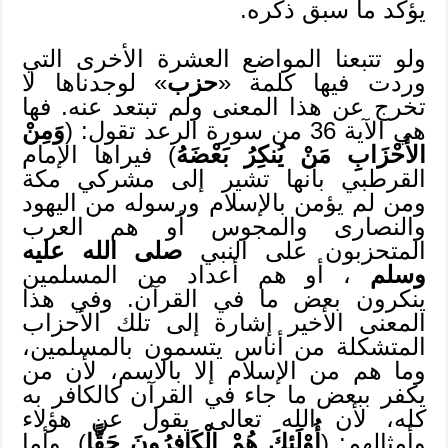
يؤكد ما سبق ذكره.
ولو تتبعنا المواضع العشرة الأخرى التي
وردت فيها كلمة «
حزب
» لوجدناها لا
تخرج عن هذا المعنى ولم تبتعد عنه. فها
هي الآية 36 من سورة الرعد تقول: (
وَمِنْ
الأَحْزَابِ مَنْ يُنكِرُ بَعْضَهُ
) فيراها الإمام
القرطبي بأنها تشير إلى مشركي مكة
ومن لم يؤمن بالإسلام ورسوله من اليهود
والنصارى والمجوس أو هم العرب
المتحزبون على النبي
صلى الله عليه
وسلم
، أو هم أعداد من المسلمين
ينكرون بعض ما في القرآن. وفي هذا
المعنى الأخير إشارة إلى تلك الأحزاب
المتشكلة من أناس يتسمون بالمسلمين،
وما هم من الإسلام إلا بالاسم، لأن من
يكفر ببعض ما جاء في القرآن كالكافر به
كله، لأن الله تعالى يقول عن هؤلاء
وأمثالهم: (
أُوْلَئِكَ هُمْ الْكَافِرُونَ حَقًّا
). وأما