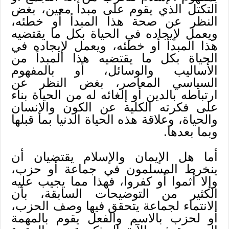
التكتل الذي يقوم على مبدأ معين، بغض
النظر عن صحة هذا المبدأ أو خطئه،
ويعمل لإيجاده في الحياة بكل ما يقتضيه
هذا المبدأ أو خطئه، ويعمل لإيجاده في
الحياة بكل ما يقتضيه هذا المبدأ من
الأساليب والوسائل، أو بالمفهوم
السياسي المعاصر، بغض النظر عن
ارتباطه بالدين أو إلغائه له من الحياة بناء
على فكرته الكلية عن الكون والإنسان
والحياة، وعلاقة هذه الحياة الدنيا بما قبلها
وبما بعدها.
أما هل الإيمان والإسلام يقتضيان أن
ينخرط المسلمون في جماعة أو حزب،
وإلا أثموا أو كفروا، فهذا مما يجيب عليه
الكثير من التوضيحات السابقة، بأن
الانتماء لجماعة يتحقق فيها وصف الحزب،
أو لحزب بالاسم والفعل يقوم بالمهمة