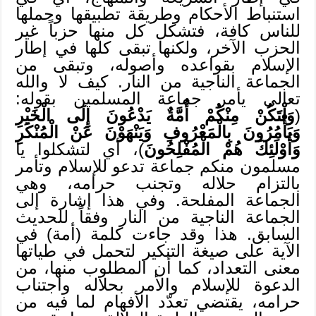
استنباط الأحكام وطريقة تطبيقها وحملها
للناس كافة، فتشكل كل منها حزباً غير
الحزب الآخر، ولكنها تبقى كلها في إطار
الإسلام بقواعده وأصوله، وتبقى من
الجماعة الناجية من النار. كيف لا والله
تعالى يأمر جماعة المسلمين بقوله:
(
وَلْتَكُنْ مِنْكُمْ أُمَّةٌ يَدْعُونَ إِلَى الْخَيْرِ
وَيَأْمُرُونَ بِالْمَعْرُوفِ وَيَنْهَوْنَ عَنْ الْمُنْكَرِ
وَأُوْلَئِكَ هُمْ الْمُفْلِحُونَ
)، أي لتشكلوا يا
مسلمون منكم جماعة تدعو للإسلام وتأمر
بالتزام حلاله وتجنب حرامه، وهي
الجماعة المفلحة. وفي هذا إشارة إلى
الجماعة الناجية من النار وفقاً للحديث
السابق. هذا وقد جاءت كلمة (أمة) في
الآية على صيغة التنكير لتحمل في طياتها
معنى التعداد، كما أن المطلوب منها، من
الدعوة للإسلام والأمر بحلاله واجتناب
حرامه، يقتضي تعدّد الأفهام لما فيه من