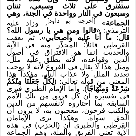
ستفترق على ثلاث وسبعي، ثنتان
وسبعون في النار وواحدة في الجنة، وهي
[أخرجه أبو داود]
الجماعة
»
، وزاد عليه
الترمذي: «
قالوا ومن هي يا رسول الله؟
قال: ما أنا عليه وأصحابي
». ثم يعقب
القرطبي قائلاً: المحذّر منه في الآية
والحديث إنما هو الافتراق في أصول
الدين وقواعده، لأنه يطلق عليه ملل،
ومثل هذا لا يقال في الفروع لأنه لا يوجب
تعديد الملل ولا عذاب النار، مؤكداً هذا
المعنى من قوله تعالى: (
لِكُلٍّ جَعَلْنَا مِنْكُمْ
شِرْعَةً وَمِنْهَاجًا
). وأما الإمام الطبري فيرى
في تفسيره أن كل فريق من تلك الأمم
السابقة بما اختاروه لأنفسهم من الدين
والكتب فرحون، معجبون به، لا يرون أن
الحق سواه. وهكذا يرى الإمامان
القرطبي والطبري أن (الحزب) في هذه
الآية تعني الفريق والملّة، وهم الجماعة