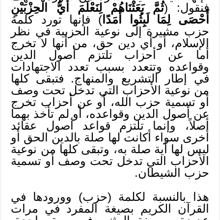
فنقول: (
ثُمَّ بَعَثْنَاهُمْ لِنَعْلَمَ أَيُّ الْحِزْبَيْنِ
أَحْصَى لِمَا لَبِثُوا أَمَدًا
) فإنها تورد كلمة
حزب مشيرة إلى نوعية الحزبية في نظر
الإسلام، أو أي دين حق، من أنها لا تخرج
أما عن أحزاب تلتزم أصول الدين
وقواعده وتتعدد بسبب تعدد الاجتهادات
في إطار التشريع والمنهاج. فتبقى كلها
من نوعية الأحزاب التي تدخل تحت وصف
أو تسمية حزب الله، أو عن أحزاب تخرج
عن أصول الدين وقواعده، أو لم تأخذ بهما
أصلاً، وإنما تلتزم قواعد أصول عقائد
أخرى سواء أكانت لها صلة بالدين الحق أو
ليس لها أية صلة به، وتبقى كلها من نوعية
الأحزاب التي تدخل تحت وصف أو تسمية
حزب الشيطان.
هذا بالنسبة لكلمة (حزب) وورودها في
القرآن الكريم بصيغة المفرد في مرات