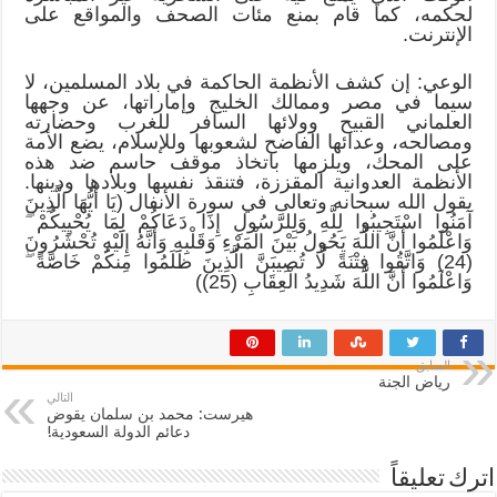
لحكمه، كما قام بمنع مئات الصحف والمواقع على
الإنترنت.
الوعي: إن كشف الأنظمة الحاكمة في بلاد المسلمين، لا
سيما في مصر وممالك الخليج وإماراتها، عن وجهها
العلماني القبيح وولائها السافر للغرب وحضارته
ومصالحه، وعدائها الفاضح لشعوبها وللإسلام، يضع الأمة
على المحك، ويلزمها باتخاذ موقف حاسم ضد هذه
الأنظمة العدوانية المقززة، فتنقذ نفسها وبلادها ودينها.
يقول الله سبحانه وتعالى في سورة الأنفال (يَا أَيُّهَا الَّذِينَ
آمَنُوا اسْتَجِيبُوا لِلَّهِ وَلِلرَّسُولِ إِذَا دَعَاكُمْ لِمَا يُحْيِيكُمْ ۖ
وَاعْلَمُوا أَنَّ اللَّهَ يَحُولُ بَيْنَ الْمَرْءِ وَقَلْبِهِ وَأَنَّهُ إِلَيْهِ تُحْشَرُونَ
(24) وَاتَّقُوا فِتْنَةً لَّا تُصِيبَنَّ الَّذِينَ ظَلَمُوا مِنكُمْ خَاصَّةً ۖ
وَاعْلَمُوا أَنَّ اللَّهَ شَدِيدُ الْعِقَابِ (25))
السابق
رياض الجنة
التالي
هيرست: محمد بن سلمان يقوض
دعائم الدولة السعودية!
اترك تعليقاً