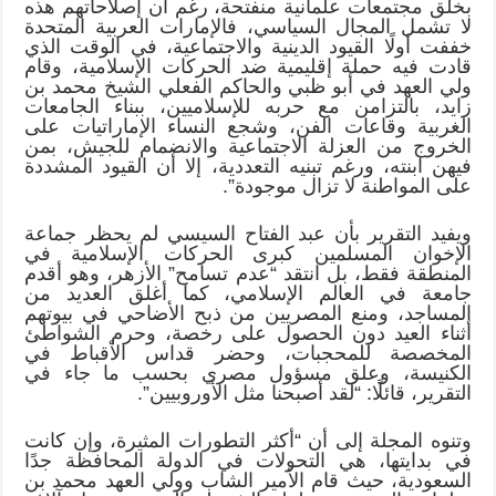
بخلق مجتمعات علمانية منفتحة، رغم أن إصلاحاتهم هذه
لا تشمل المجال السياسي، فالإمارات العربية المتحدة
خففت أولًا القيود الدينية والاجتماعية، في الوقت الذي
قادت فيه حملة إقليمية ضد الحركات الإسلامية، وقام
ولي العهد في أبو ظبي والحاكم الفعلي الشيخ محمد بن
زايد، بالتزامن مع حربه للإسلاميين، ببناء الجامعات
الغربية وقاعات الفن، وشجع النساء الإماراتيات على
الخروج من العزلة الاجتماعية والانضمام للجيش، بمن
فيهن ابنته، ورغم تبنيه التعددية، إلا أن القيود المشددة
على المواطنة لا تزال موجودة”.
ويفيد التقرير بأن عبد الفتاح السيسي لم يحظر جماعة
الإخوان المسلمين كبرى الحركات الإسلامية في
المنطقة فقط، بل انتقد “عدم تسامح” الأزهر، وهو أقدم
جامعة في العالم الإسلامي، كما أغلق العديد من
المساجد، ومنع المصريين من ذبح الأضاحي في بيوتهم
أثناء العيد دون الحصول على رخصة، وحرم الشواطئ
المخصصة للمحجبات، وحضر قداس الأقباط في
الكنيسة، وعلق مسؤول مصري بحسب ما جاء في
التقرير، قائلًا: “لقد أصبحنا مثل الأوروبيين”.
وتنوه المجلة إلى أن “أكثر التطورات المثيرة، وإن كانت
في بدايتها، هي التحولات في الدولة المحافظة جدًا
السعودية، حيث قام الأمير الشاب وولي العهد محمد بن