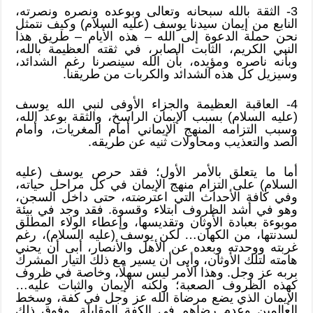
3- الثقة بالله سبحانه وتعالى وبوعده ونصره ونصرته،
النابع من إيمان سيدنا يوسف (عليه السلام) وكيف نتمثل
نحن حملة الدعوة إلى الله – هذه الأيام – طريق هذا
النبي الكريم، الثابت الصابر، في ثقته العظيمة بالله،
وبأنه ناصره ومؤيده، بأن الله سينصرنا رغم الشدائد،
وسيزيل كل هذه الشدائد والكربات من طريقنا.
4- العاقبة العظيمة والجزاء الأوفى لنبي الله يوسف
(عليه السلام) بسبب الإيمان الراسخ، والثقة بوعد الله،
وسبب التزامه المنهج الإيماني أمام المغريات، وأمام
الصد والتعذيب ومحاولات ثنيه عن طريقه.
أما ما يتعلق بالأمر الأول؛ فقد حرص يوسف (عليه
السلام) على التزام منهج الإيمان في كل مراحل حياته،
وفي كافة الأحداث التي اعترضته، حتى داخل السجن،
وهو في أشد الظروف ابتلاء وقسوة. فقد وجد في بيئة
موبوءة بعبادة الأوثان وتقديسها، وإعطاء الولاء المطلق
لسدنتها، من الكهان… لكن يوسف (عليه السلام)، رغم
غربته ووحدته وبعده عن الأهل والأنصار، أبى أن يحني
هامته لتلك الأوثان، وأبى أن يسير مع ذلك التيار المشرك
بربه عز وجل. وهذا الأمر ليس سهلًا، وخاصة في ظروف
كهذه الظروف الصعبة؛ ولكنه الإيمان والثبات عليه…
الإيمان الذي يضع مرضاة الله عز وجل في كفة، وسخط
العالمين وعدم رضاهم في الكفة المقابلة. وفوق ذلك