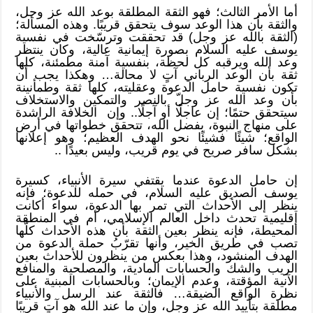
أما الأمر الثالث؛ فهو الثقة المطلقة بوعد الله عز وجل،
والثقة بأن هذا الوعد سوف يتحقق قريبًا. وهذه المسألة؛
(الثقة بالله عز وجل) قد تحققت وترسّخت في نفسية
يوسف عليه السلام بصورة إيمانية عالية، وكان ينتظر
وعد الله ويرقبه كل لحظة، بنفسية آمنة مطمئنة، كلها
ثقة بأن الوعد الرباني آتٍ لا محالة… وهكذا يجب أن
تكون نفسية حامل الدعوة وعقليته، كلها ثقة وطمأنينة
بأن وعد الله عز وجلّ بالنصر والتمكين والاستخلاف
سيتحقق حتمًا؛ إن عاجلًا أو آجلًا.. وإن الخلافة الراشدة
على منهاج النبوة، بفضل الله، تتحقق خطواتها في أرض
الواقع؛ شيئًا فشيئًا نحو الهدف العظيم؛ وهو إعلانها
بشكل سافر صريح في يوم قريب، وليس بعيدًا ..
إن حامل الدعوة عندما يقتفي سيرة الأنبياء، كسيرة
يوسف الصديق عليه السلام، في حمله للدعوة؛ فإنه
ينظر إلى الأحداث التي تمر بها الدعوة، سواء أكانت
إقليمية تحدث داخل العالم الإسلامي، أم في المنطقة
المحيطة، فإنه ينظر بعين الثقة بأن هذه الأحداث كلَّها
تصب في طريق الخير، وأنها تقرّبُ حملة الدعوة من
الهدف المنشود، وهذا بعكس من ينظرون للأحداث بعين
الريب والشك والحسابات المادية، والمصلحية والمنافع
الآنية المؤقتة، وعدم الإيمان؛ وبالحسابات المبنية على
نظرة الواقع الضيقة… فالثقة عند الرسل والأنبياء
مطلقة بتأييد الله عز وجل، وإن ما عند الله هو آتٍ قريبًا