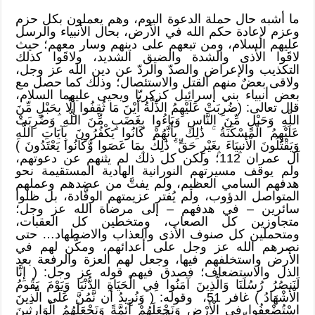
ما أشبه حال حملة الدعوة اليوم، وهم يعملون بكل حزم
وعزم لإعادة حكم الله في الأرض، بحال الأنبياء والرسل
عليهم السلام، ومن تبعهم على دينهم وسار معهم؛ حيث
لاقَوا الأذى والشدة والضيق الشديد، ولاقَوا كذلك
التكذيب والإعراض والصدّ والردّ عن دين الله عز وجل،
ولاقى بعضٌ منهم القتل والاستئصال؛ وذلك كما حصل مع
بعض أنبياء بني إسرائيل كزكريّا ويحيى عليهما السلام،
قال تعالى: (ضُرِبَتْ عَلَيْهِمُ الذِّلَّةُ أَيْنَ مَا ثُقِفُوا إِلَّا بِحَبْلٍ مِّنَ
اللَّهِ وَحَبْلٍ مِّنَ النَّاسِ وَبَاءُوا بِغَضَبٍ مِّنَ اللَّهِ وَضُرِبَتْ
عَلَيْهِمُ الْمَسْكَنَةُ ۚ ذَٰلِكَ بِأَنَّهُمْ كَانُوا يَكْفُرُونَ بِآيَاتِ اللَّهِ
وَيَقْتُلُونَ الْأَنبِيَاءَ بِغَيْرِ حَقٍّ ۚ ذَٰلِكَ بِمَا عَصَوا وَّكَانُوا يَعْتَدُونَ )
آل عمران 112؛ ولكن كل ذلك لم يثنهم عن دعوتهم،
ولم يوقف مسيرتهم النورانية الهادية المستقيمة نحو
هدفهم السامي العظيم، ولم يفتَّ من عضدهم وعملهم
المتواصل الدؤوب، ولم يُفتر عزيمتهم الوقَّادة، بل ظلوا
سائرين – في هدفهم – إلى مرضاة الله عز وجل؛
متجاوزين كل الصعاب، ومتخطين كل العقبات،
ومتحملين كل صنوف الأذى والعذاب والاضطهاد… حتى
نصرهم الله عز وجل على أعدائهم، ومكّن لهم في
الأرض واستخلفهم فيها، وجعل لهم العزة والرفعة بعد
الذل والاستضعاف؛ فصدق فيهم قوله عز وجل: ( إِنَّا
لَنَنصُرُ رُسُلَنَا وَالَّذِينَ آمَنُوا فِي الْحَيَاةِ الدُّنْيَا وَيَوْمَ يَقُومُ
الْأَشْهَادُ ) غافر 51، وقوله: ( وَنُرِيدُ أَن نَّمُنَّ عَلَى الَّذِينَ
اسْتُضْعِفُوا فِي الْأَرْضِ وَنَجْعَلَهُمْ أَئِمَّةً وَنَجْعَلَهُمُ الْوَارِثِينَ