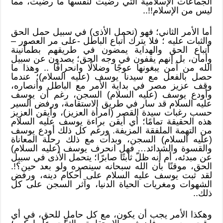
الجماعات الإسلامية التي رضيت لنفسها ما رضيت، مما
ليس من الإسلام!!..
أما الأمر الثاني؛ فهو (تحمل الأذى) في سبيل حمل الحق
والثبات عليه ؛ فلا يترك أتباع الباطل -على مر العصور –
أتباع الحق والهداية يمضون في طريقهم بطمأنينة
وأمان، بل إنهم يقفون في وجه الحق؛ يصدون عن سبيل
الله من آمن يبغونها عوجًا وضلالًا وانحرافًا .. وهذا ما
حصل بالفعل مع سيدنا يوسف (عليه السلام)؛ عندما
وقف عزيز مصر في بداية الأمر مع الباطل وأنصاره،
وأودع يوسف (عليه السلام) السجن، رغم أن يوسف
عليه السلام قد سار في طريق الاستقامة، ورفض السير
حسب رغبات سيدة القصر (امرأة العزيز)، وأيقن العزيز
هذه الحقيقة تمامًا؛ أي أيقن براءة يوسف عليه السلام
من التهمة الملفقة المزيفة. ورغم كل ذلك أودع يوسف
(عليه السلام) السجن، وبدأت مع ذلك رحلة المعاناة
والقسوة والشدائد… فهل انحرف يوسف (عليه السلام)
عن مبدئه، أم أنه ظلّ ثابتًا صابرًا؛ يتحمل الأذى في سبيل
الحق، موقنًا بأن الله سبحانه سينصره ولو بعد حين؟!.
لقد ثبت يوسف عليه السلام على أحكام دينه، ورفض
الشهوات ومغريات الحياة الدنيا، وآثر السجن على كل
ذلك..
وهكذا الأمر يجب أن يكون، مع كل حاملٍ للحق، في أي