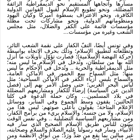
مسارها واتجاهها المستقيم نحو الديمقراطية الزائفة
المضللة، ونحو تطويع الإسلام لقبول القوانين الدولية
الكافرة، ونحو الاعتراف بسطوة أميركا وكيان اليهود
ومنظوماتهم الدولية، ونحو مشاركات تحت مظلة
مؤسسات قائمة على الكفر والضلال، مثل مجلس
الشعب وغيره من مؤسسات…
وفي تونس أيضًا، التفّ الكفار على نقمة الشعب الثائر،
وتطلعاته لتطبيق الإسلام؛ وذلك بحرف الاتجاه بواسطة
(حركة النهضة الإسلامية)؛ فصارت تؤوّل تأويلات ما أنزل
الله بها من سلطان، وتُدخل في الإسلام ما ليس منه؛
مثل الديمقراطية والحرية .. وتُدخل في الأحكام ما ليس
منها؛ مثل السماح ببيع الخمور في الأماكن العامة،
والسماح بلبس أزياء الكفر في الأماكن السياحية؛ مثل
لباس البحر الغربي؛ حتى وصل الأمر بهم إلى (فصل
الدين عن السياسة) إرضاءً للكفار ومشاريعهم المضللة
في بلاد المسلمين… وكان حملة الدعوة في كلتا
الحالتين؛ يقفون وسط الجموع وفي المنابر، ووسائل
الإعلام المتاحة؛ يقولون بأعلى صوتهم: ليس هذا من
الإسلام، ولا من جنسه؛ والإسلام بريء من برامج الكفار،
ومن مشاريعهم السياسية التضليلية .. وفي نفس الوقت
يبيّنون للناس طريق الإسلام الصحيح الذي سار فيه
الأنبياء، وسار فيه رسولنا عليه الصلاة والسلام وصحابته،
غير مبالين بما يقع من صَدٍّ ورَدٍّ؛ من أبواق الأنظمة ومن