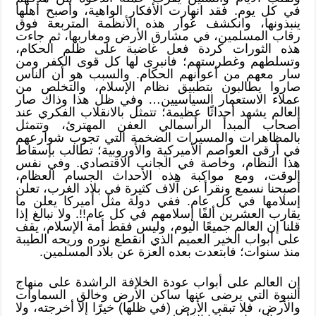
في كل يوم. فقد انهارت الأفكار الواهية، وأصبح أهلها
ينبذونها، وانكشف عُوار هذه الأنظمة المتربعة فوق
رقاب المسلمين، في مشارق الأرض ومغاربها، ثم جاءت
هذه الثورات كردة فعل غاضبة على ظلم الحكام،
وتسلطهم وغطرستهم؛ فانبرى لها كل قوى الكفر ومن
سار معهم من أعوانهم الحكام. والسبب هو أن الناس
صاروا يطالبون بتطبيق نظام الإسلام، والتخلص من
عملاء الاستعمار السياسيين… وفي ظل هذا وذاك صار
العالم يشهد أحداثًا عظيمة؛ تتمثل بالانقلاب الفكري عند
أصحاب المبدأ الرأسمالي العفن المهترئ، وتتمثل
بالمظاهرات والمسيرات الضخمة التي تجوب شوارعهم
في أرقى العواصم الأميركية والأوروبية؛ تطالب بإسقاط
هذا النظام، وخاصة في الجانب الاقتصادي. وفي نفس
الوقت، ومع مواكبة هذه الأحداث الجسام العظام،
أصبحنا نسمع ونقرأ عن آلاف كثيرة في بلاد الغرب، تعلن
إسلامها في كل عام. ففي دولة مثل أميركا يعلن ما
يقارب العشرين ألفًا إسلامهم في كل عام!!. ولا نبالغ إذا
قلنا إن العالم جميعًا اليوم، وليس فقط أمة الإسلام، يقف
على أبواب الخير العميم الذي انقطع نوره وريحه الطيبة
منذ سنوات؛ فابتعدت بعده العزة عن بلاد المسلمين.
إن العالم على أبواب عودة الخلافة الراشدة على منهاج
النبوة التي يرضى عنها ساكن الأرض وخالق السماوات
والأرض، فلا تبقي الأرض (في ظلها) خيرًا إلا أخرجته، ولا