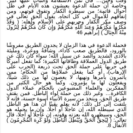
وقت وحين… فان ثمن الاستقامة والثبات عليها كبير؛
وخاصة أن حملة الدعوة يعيشون هذه الأيام في ظل
أحوال قاتمة؛ من سيطرة الكفار وتفوق قوتهم، ومن
إنفاقهم للأموال في كل اتجاه. يقول الحق تعالى في
وصف مكر الكفار وحربهم على الإسلام وأهله: ( وَقَدْ
مَكَرُوا مَكْرَهُمْ وَعِندَ اللَّهِ مَكْرُهُمْ وَإِن كَانَ مَكْرُهُمْ لِتَزُولَ
مِنْهُ الْجِبَالُ ) إبراهيم 46
فحملة الدعوة في هذا الزمان لا يجدون الطريق مفروشًا
بالورود، فالطريق صعب كأداء، وشاقةُ ووعرة، ومليئة
بالأذى الشديد والصد عن سبيل الله؛ سواء كان ذلك عن
طريق الدول العملاقة وطاقاتها الكبيرة؛ كما تفعل أميركا
في حربها على حملة الحق تحت ذريعة (الحرب على
الإرهاب)، أو كما يفعل عملاؤها من الحكام؛ ممن
يأتمرون بأمرها ونهيها، لا يعصون لها من ذلك شيئًا،
ويفعلون لها ما يؤمرون. وكما هو حال الكثير من
المفكرين والعلماء المضبوعين بالحكام عملاء الدول
الكافرة… وغير ذلك من حملة لواء الباطل. فمن يقتفِ
طريق الحق، ويتخذ من سيرة الأنبياء أسوة حسنة، فإنه لا
يلتفت إلى كل ذلك؛ لأنه يعلم يقينًا أن هذا هو الباطل
الذي سيبطله الله، إن عاجلًا أو آجلًا. وإن ما يحمله هو
الحق، وسيظهره الله بعزته وقوته، إن عاجلًا أو آجلًا، قال
تعالى: ( لِيُحِقَّ الْحَقَّ وَيُبْطِلَ الْبَاطِلَ وَلَوْ كَرِهَ الْمُجْرِمُونَ )
الأنفال 8.