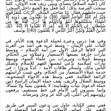
كان (عليه السلام) يتصدَّى ويبيِّن زيف هذه الأوثان، كلما
سنحت الفرصة بذلك؛ كما فعل مع الفتية داخل السجن؛
حيث خاطبهم فقال: (يَا صَاحِبَيِ السِّجْنِ أَأَرْبَابٌ مُّتَفَرِّقُونَ
خَيْرٌ أَمِ اللَّهُ الْوَاحِدُ الْقَهَّارُ (39) مَا تَعْبُدُونَ مِن دُونِهِ إِلَّا
أَسْمَاءً سَمَّيْتُمُوهَا أَنتُمْ وَآبَاؤُكُم مَّا أَنزَلَ اللَّهُ بِهَا مِن
سُلْطَانٍ ۚ إِنِ الْحُكْمُ إِلَّا لِلَّهِ ۚ أَمَرَ أَلَّا تَعْبُدُوا إِلَّا إِيَّاهُ ۚ ذَٰلِكَ
الدِّينُ الْقَيِّمُ وَلَٰكِنَّ أَكْثَرَ النَّاسِ لَا يَعْلَمُونَ (40)) يوسف
وفي هذا درس وعبرة لحملة الدعوة هذه الأيام، في
الثبات على الإيمان – وسط غربة هي أشد من الغربة
التي لاقاها الرعيل الأول من أمة الإسلام – ووسط
تيارات جارفة يصنعها الاستعمار وعملاؤه من الحكام،
ووسط تأويلات وتبريرات من علماء السوء، ووسط
تيارات إسلامية تدّعي لنفسها الفهم للإسلام وتُضلّل
الناس بذلك، وتُسخّر طاقات الأمة – كذبًا وزورًا – في
خدمة عملاء الاستعمار من الحكام، وفي تثبيت كراسيّهم
الزائفة الظالمة. ففي وسط هذه الأجواء المشحونة،
ووسط الضلال والزيف، يقف حملة الإيمان الراسخ (من
حملة الدعوة) بثبات وطمأنينة؛ لا يلتفتون يمينًا ولا شمالًا،
وإنما يسيرون إلى الأمام في خط مستقيم، يرفعون
رؤوسهم إلى أعلى، إلى الله عز وجل ومرضاته.
ففي مصر الكنانة، حاول من يدعون السير في طريق
التغيير على أساس الإسلام، أن يحرفوا البوصلة عن