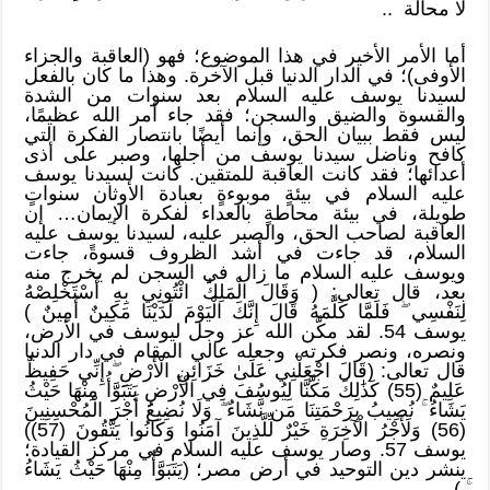
لا محالة ..
أما الأمر الأخير في هذا الموضوع؛ فهو (العاقبة والجزاء
الأوفى)؛ في الدار الدنيا قبل الآخرة. وهذا ما كان بالفعل
لسيدنا يوسف عليه السلام بعد سنوات من الشدة
والقسوة والضيق والسجن؛ فقد جاء أمر الله عظيمًا،
ليس فقط ببيان الحق، وإنما أيضًا بانتصار الفكرة التي
كافح وناضل سيدنا يوسف من أجلها، وصبر على أذى
أعدائها؛ فقد كانت العاقبة للمتقين. كانت لسيدنا يوسف
عليه السلام في بيئةٍ موبوءةٍ بعبادة الأوثان سنواتٍ
طويلة، في بيئة محاطةٍ بالعداء لفكرة الإيمان… إن
العاقبة لصاحب الحق، والصبر عليه، لسيدنا يوسف عليه
السلام، قد جاءت في أشد الظروف قسوةً، جاءت
ويوسف عليه السلام ما زال في السجن لم يخرج منه
بعد، قال تعالى: ( وَقَالَ الْمَلِكُ ائْتُونِي بِهِ أَسْتَخْلِصْهُ
لِنَفْسِي ۖ فَلَمَّا كَلَّمَهُ قَالَ إِنَّكَ الْيَوْمَ لَدَيْنَا مَكِينٌ أَمِينٌ )
يوسف 54. لقد مكَّن الله عز وجل ليوسف في الأرض،
ونصره، ونصر فكرته، وجعله عالي المقام في دار الدنيا
قال تعالى: (قَالَ اجْعَلْنِي عَلَىٰ خَزَائِنِ الْأَرْضِ ۖ إِنِّي حَفِيظٌ
عَلِيمٌ (55) كَذَٰلِكَ مَكَّنَّا لِيُوسُفَ فِي الْأَرْضِ يَتَبَوَّأُ مِنْهَا حَيْثُ
يَشَاءُ ۚ نُصِيبُ بِرَحْمَتِنَا مَن نَّشَاءُ ۖ وَلَا نُضِيعُ أَجْرَ الْمُحْسِنِينَ
(56) وَلَأَجْرُ الْآخِرَةِ خَيْرٌ لِّلَّذِينَ آمَنُوا وَكَانُوا يَتَّقُونَ (57))
يوسف 57. وصار يوسف عليه السلام في مركز القيادة؛
ينشر دين التوحيد في أرض مصر؛ (يَتَبَوَّأُ مِنْهَا حَيْثُ يَشَاءُ
ۚ ).