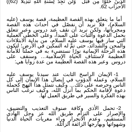
الَّذِينَ خَلَوْا مِن قَبْلُ ۖ وَلَن تَجِدَ لِسُنَّةِ اللَّهِ تَبْدِيلًا (62))
الأحزاب 62.
أما ما يتعلق بهذه القصة العظيمة، قصة يوسف (عليه
السلام)، فلا نريد أن نفصّل في أحداث هذه القصة
ومجرياتها، ولكن نريد أن نقف عند دروس وعبرٍ تتعلق
بحمل الدعوة والثبات على المبدأ، وعلى الخطى العملية
التي سار فيها يوسف عليه السلام، من بداية الابتلاءات
والمحن والشدائد، حتى تمَّ له التمكين في الأرض؛ لتكون
هذه الرحلة الإيمانية نورًا نستضيء به في حملنا للأمانة
العظيمة لاستئناف الحياة الإسلامية… وسنقف على
دروس وعبر هذه القصة العظيمة من عدة زوايا هي:
1- الإيمان الراسخ الثابت عند سيدنا يوسف عليه
السلام، وعمله الدؤوب في إيصال هذا الإيمان إلى كل
الناس وحرصه على ذلك… وكيف نتمثل هذا النهج كحملة
دعوة لإقامة الحكم بما أنزل الله، وكيف نرغِّب الناس
بهذه الفكرة والسير في طريق العمل لها.
2- تحمل الأذى وكافة صنوف التعذيب والتضييق،
والإصرار على التزام طريق الله عز وجل الهادي
المستقيم، وعدم الانجرار وراء مغريات الحياة الدنيا
وشهواتها وبهارجها الزائفة الزائلة.