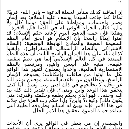
إن العاقبة كذلك ستأتي لحملة الدعوة – بإذن الله- قريبًا؛
تمامًا كما جاءت لسيدنا يوسف عليه السلام؛ بعد إيمان
وصبر واحتساب، ومواظبة على الحق؛ دونما كلل ولا
ملل، فكان الجزاء الأوفى له في الدنيا قبل الآخرة…
وهكذا فإن حملة الدعوة اليوم لإعادة حكم الإسلام؛ قد
آمنوا إيمانًا راسخاً بأن الإسلام هو الحق أمام النظم
السقيمة العقيمة والمبادئ الهابطة الوضعية؛ (النظام
الاشتراكي والنظام الرأسمالي الديمقراطي)، وأيقنوا
كذلك بناء على هذا الإيمان الراسخ الثابت أن هذه النظم
الممتدة في كل العالم الإسلامي إنما هي نظمٌ سقيمة
عقيمة، مبنية على أسس واهيةٍ، ومرتبطةٍ بالنظم
الاستعمارية العالمية، وأخذوا يعملون لتغيير هذا الواقع
بكل ما أوتوا من طاقات وإمكانات؛ يحدوهم الإيمان
الراسخ، وينطلقون من قاعدته المتينة، موقنين بوعد الله
عز وجل، لا يخالجهم في ذلك أدنى ريب وشك. أما كيف
يتحقق هذا الوعد وأين ومتى؟. فإن تقدير ذلك كله بيد
الله وحده… فهو الذي يحكم بعلمه وحكمته وقدرته: متى
يكون ذلك؟ وكيف؟ وأين؟ وإذا حكم رب العزة جل جلاله
في هذا الأمر فإنه يهيئ له أسبابه وظروفه الطيبة التي
تساعد حملة الدعوة لتحقيق هذا الأمر الجلل.
والحقيقة، إن من ينظر في الواقع يرى أن الأحداث
وتقلُّب الأيام والسنين يقرب حملة الدعوة من هدفهم