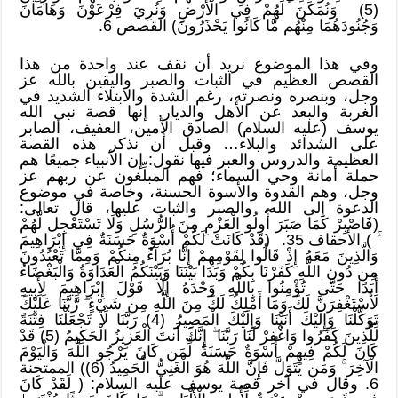
(5) وَنُمَكِّنَ لَهُمْ فِي الْأَرْضِ وَنُرِيَ فِرْعَوْنَ وَهَامَانَ
وَجُنُودَهُمَا مِنْهُم مَّا كَانُوا يَحْذَرُونَ) القصص 6.
وفي هذا الموضوع نريد أن نقف عند واحدة من هذا
القصص العظيم في الثبات والصبر واليقين بالله عز
وجل، وبنصره ونصرته، رغم الشدة والابتلاء الشديد في
الغربة والبعد عن الأهل والديار. إنها قصة نبي الله
يوسف (عليه السلام) الصادق الأمين، العفيف، الصابر
على الشدائد والبلاء… وقبل أن نذكر هذه القصة
العظيمة والدروس والعبر فيها نقول: إن الأنبياء جميعًا هم
حملة أمانة وحي السماء؛ فهم المبلِّغون عن ربهم عز
وجل، وهم القدوة والأسوة الحسنة، وخاصة في موضوع
الدعوة إلى الله، والصبر والثبات عليها، قال تعالى:
(فَاصْبِرْ كَمَا صَبَرَ أُولُو الْعَزْمِ مِنَ الرُّسُلِ وَلَا تَسْتَعْجِل لَّهُمْ
ۚ ) الأحقاف 35. (قَدْ كَانَتْ لَكُمْ أُسْوَةٌ حَسَنَةٌ فِي إِبْرَاهِيمَ
وَالَّذِينَ مَعَهُ إِذْ قَالُوا لِقَوْمِهِمْ إِنَّا بُرَآءُ مِنكُمْ وَمِمَّا تَعْبُدُونَ
مِن دُونِ اللَّهِ كَفَرْنَا بِكُمْ وَبَدَا بَيْنَنَا وَبَيْنَكُمُ الْعَدَاوَةُ وَالْبَغْضَاءُ
أَبَدًا حَتَّىٰ تُؤْمِنُوا بِاللَّهِ وَحْدَهُ إِلَّا قَوْلَ إِبْرَاهِيمَ لِأَبِيهِ
لَأَسْتَغْفِرَنَّ لَكَ وَمَا أَمْلِكُ لَكَ مِنَ اللَّهِ مِن شَيْءٍ ۖ رَّبَّنَا عَلَيْكَ
تَوَكَّلْنَا وَإِلَيْكَ أَنَبْنَا وَإِلَيْكَ الْمَصِيرُ (4) رَبَّنَا لَا تَجْعَلْنَا فِتْنَةً
لِّلَّذِينَ كَفَرُوا وَاغْفِرْ لَنَا رَبَّنَا ۖ إِنَّكَ أَنتَ الْعَزِيزُ الْحَكِيمُ (5) قَدْ
كَانَ لَكُمْ فِيهِمْ أُسْوَةٌ حَسَنَةٌ لِّمَن كَانَ يَرْجُو اللَّهَ وَالْيَوْمَ
الْآخِرَ ۚ وَمَن يَتَوَلَّ فَإِنَّ اللَّهَ هُوَ الْغَنِيُّ الْحَمِيدُ (6)) الممتحنة
6. وقال في آخر قصة يوسف عليه السلام: ( لَقَدْ كَانَ