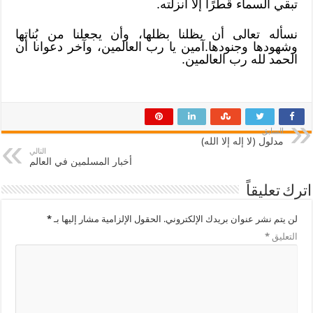
تبقي السماء قطرًا إلا أنزلته.
نسأله تعالى أن يظلنا بظلها، وأن يجعلنا من بُناتها
وشهودها وجنودها.آمين يا رب العالمين، وآخر دعوانا أن
الحمد لله رب العالمين.
السابق
مدلول (لا إله إلا الله)
التالي
أخبار المسلمين في العالم
اترك تعليقاً
لن يتم نشر عنوان بريدك الإلكتروني.
الحقول الإلزامية مشار إليها بـ
*
التعليق
*