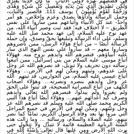
فِي قَصَصِهِمْ عِبْرَةٌ لِّأُولِي الْأَلْبَابِ ۗ مَا كَانَ حَدِيثًا يُفْتَرَىٰ
وَلَٰكِن تَصْدِيقَ الَّذِي بَيْنَ يَدَيْهِ وَتَفْصِيلَ كُلِّ شَيْءٍ وَهُدًى
وَرَحْمَةً لِّقَوْمٍ يُؤْمِنُونَ ) يوسف 111. فالصبر والثبات،
وحمل الرسالة وأداؤها بصدق وعزم وإخلاص، هو أمر
واحدٌ- عند كل الأنبياء وأتباعهم ممن ساروا على نفس
الطريق – لا اختلاف فيه؛ فقد ثبت وصبر أنبياء الله، من
عهد نوح عليه السلام، إلى عهد محمد صل الله عليه
وسلم، على أداء الرسالة وتبليغها بحقّ وصدق، وإن حملة
الرسالة أيضًا – من أتباع هؤلاء الرسل، ممن ناصروهم
وساروا معهم – قد ساروا على نفس النهج الذي سار
عليه أنبياؤهم، فنصرهم الله وأيدهم بروح منه. فهؤلاء
أتباع موسى عليه السلام من بني إسرائيل، ممن اتبعوا
رسالته دون تحريف ولا تبديل، قد نصرهم الله عز وجل
على عدوهم، وثبتهم ومكّن لهم في الأرض… وهؤلاء
أتباع عيسى عليه السلام، من الحواريين، قد ثبتهم الله
عز وجل وأيدهم بنصره ونصرته… وهؤلاء أصحاب
الكهف من أتباع النصرانية الصحيحة، قد ثبتوا على الحق
ولم يغيروا ولم يبدلوا، فنصرهم الله تعالى وأيدهم
وصرف كيد أعدائهم عنهم… وهؤلاء أيضًا أتباع هذا النبي
الكريم محمد صلى الله عليه وسلم قد نصرهم الله عز
وجل وثبَّتهم، ومكَّن لهم في الأرض في جميع المراحل
التي مروا بها بعد وفاة الرسول الكريم، تمامًا كما نصر
نبيهم، عليه الصلاة والسلام، ورسالته … وما زالت هذه
السُنَّة الربانية العظيمة قائمة لا تتبدَّل ولا تتحَّول حتى
يرث الله الأرض ومن عليها قال تعالى: (سُنَّةَ اللَّهِ فِي