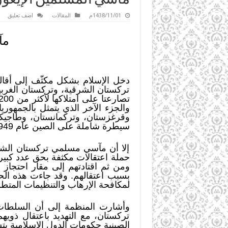
1438/11/01م
المقالات
اضف تعليق
مآ
تركستان الشرقية، وتركستان الغربية 
والجزء الآخر الذي يتمثل بالجمهوري
وقرغزستان، وتركمانستان، وطاجيكس
سيطرة شاملة على الصين عام 1949م.
إلا أن مآسي مسلمي تركستان الشرق
حملة اعتقالات مكثفة بحق عدد كبير
ومن ثم اقتادتهم إلى مقار احتجاز
بسبب اعتقالهم. وقد جاءت هذه الح
لمكافحة الإرهاب والتنظيمات المتطر
وأشارت المنظمة إلى أن السلطات ا
تركستان، مع التهديد باعتقال ذوي
الصينية حكومات الدول الإسلامية بت