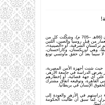
!
دخل الإسلام بشكل مكثّف إلى أقاليم الصين الحالية في عهد الخليفة الأموي عبدالملك بن مروان (86هـ –705 م)، وشكّلت كل من
عمار من قِبل روسيا والصين، اللتين
أول يعرف باسم تركستان الشرقية، أو «الصينية»،
بقًا، وهي أوزبكستان، وكازاخستان،
لا سيما بعد أن حقق ماوتسي تونغ
، حيث شنت أجهزة الأمن المصرية،
ر بغرض الدراسة في جامعة الأزهر،
 على أي جهة قضائية، أو إخطارهم
ي القاهرة، وتوقيعه اتفاق مشترك
حقوق الإنسان في بريطانيا.
 دراستهم في الأزهر والعودة إلى
قرار، كما سبق أن طالبت الحكومة
منيًا.