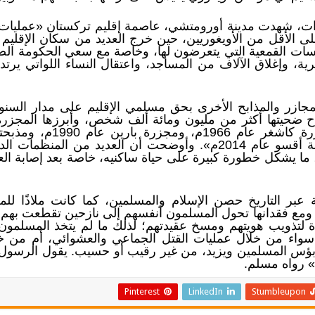
وات، شهدت مدينة أورومتشي، عاصمة إقليم تركستان «عمليات
ت القمعية التي يتعرضون لها، وخاصة مع سعي الحكومة الصين
ية، وإغلاق الآلاف من المساجد، واعتقال النساء اللواتي ير
مجازر والمذابح الأخرى بحق مسلمي الإقليم على مدار السنو
اح ضحيتها أكثر من مليون ومائة ألف شخص، وأبرزها المجزر
الصين مباشرة عام 1949م، 
ويلكيكي عام 2013م، ومذبحة مدينة أقسو عام 2014م». وأوضحت أن العد
ا يشكل خطورة كبيرة على حياة ساكنيه، خاصة بعد إصابة العدي
ية عبر التاريخ حصن الإسلام والمسلمين، كما كانت ملاذًا 
ة، ومع فقدانها تحول المسلمون أنفسهم إلى نازحين تقطعت بهم
تذويب هويتهم ومسخ عقيدتهم؛ لذلك ما لم يتخذ المسلمون 
سواء من خلال عمليات القتل الجماعي والعشوائي، أم من خل
ؤس المسلمين ويزيد، من غير رقيب أو حسيب. يقول الرسول ا
ه» رواه مسلم.
Pinterest
LinkedIn
Stumbleupon