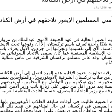
4,516 زيارة
سي المسلمين الإيغور تلاحقهم في أرض الكنانة
بلادًا واحدة تُعرف باسم تركستان، إلاَّ أن وقوعها تحت الاست
تصارعتا على امتلاكها لأكثر من 200 سنة، أدّى إلى تقسيمها وتجزئتها إلى جزءين، ال
ات الإسلامية المستقلة عما كان يسمى بالاتحاد السوفياتي سا
تان. وقد عانى مسلمو تركستان الشرقية من مآس متتالية، 
ية تجاوزت حدود الإقليم هذه المرة لتصل إلى أرض الكنانة
 من طلاب تركستان الشرقية (الأويغوريين)، والمتواجدين بمص
 مجهولة، دون تمكينهم من التواصل مع المحامين، أو عرضهم
ملة بعد مرور أقل من شهر على زيارة نائب وزير الأمن الصين
فة مع وزير الداخلية المصري، حسبما أفادت المنظمة العربية ل
لصينية طالبت في أوقات سابقة الطلاب الأويغوريين بإنهاء
هم المقيمين في تركستان في حال امتناعهم عن تنفيذ ذلك ال
سليم أي مواطن أويغوري يعيش على أرضها بحجة أنهم مطلوبين أ