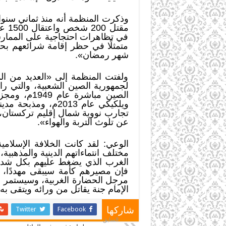
وذكرت المنظمة أنه منذ ثماني سن
في تظاهرات احتجاجية على الممارسا
متمثلًا في حظر إقامة شرائعهم بحر
شهر رمضان».
ولفتت المنظمة إلى «العديد من ال
لجمهورية الصين الشعبية، والتي ر
تجارب نووية شمال إقليم تركستان، م
عن تلوث التربة والهواء».
الوعي: لقد كانت الخلافة الإسلام
مختلف انتماءاتهم الدينية والمذهبي
الغرب الذي يضغط عليهم بكل شدة ل
فإن مصيرهم كأمة سيبقى مهددًا، 
مرجل الحضارة الغربية، وسيستمر ب
الإمام جنة يقاتل من ورائه ويتقى ب
Twitter
Facebook
شاركها
السابق