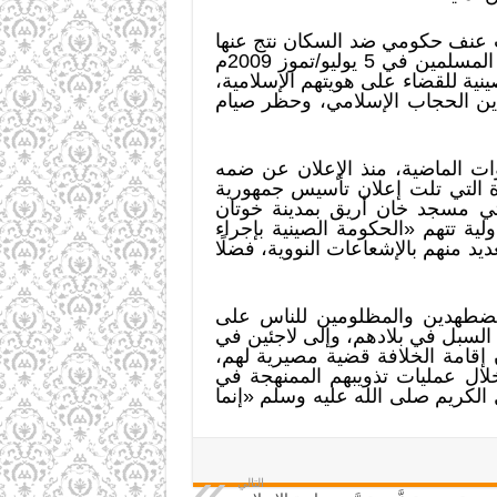
 عنف حكومي ضد السكان نتج عنها
مقتل 200 شخص واعتقال 1500 على الأقل من الأويغوريين، حين خرج العديد من سكان الإقليم المسلمين في 5 يوليو/تموز 2009م
ية للقضاء على هويتهم الإسلامية،
تدين الحجاب الإسلامي، وحظر صيام
ات الماضية، منذ الإعلان عن ضمه
ة التي تلت إعلان تأسيس جمهورية
ومجزرة كاشغر عام 1966م، ومجزرة بارين عام 1990م، ومذبحتي مسجد خان أريق بمدينة خوتان
يد من المنظمات الدولية تتهم «الحكومة الصينية بإجراء
د منهم بالإشعاعات النووية، فضلًا
للمضطهدين والمظلومين للناس على
 السبل في بلادهم، وإلى لاجئين في
إقامة الخلافة قضية مصيرية لهم،
ال عمليات تذويبهم الممنهجة في
لكريم صلى الله عليه وسلم «إنما
التالي