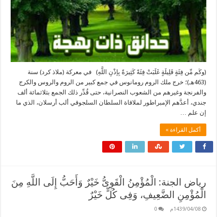
(وكَم مِّن فِئَةٍ قَلِيلَةٍ غَلَبَتْ فِئَةً كَثِيرَةً بِإذْنِ اللَّهِ) في معركة (ملاذ كرد) سنة
(463هـ)؛ خرج ملك الروم رومانوس في جمع كبير من الروم والروس والكرج
والفرنجة وغيرهم من الشعوب النصرانية، حتى قُدِّر ذلك الجمع بثلاثمائة ألف
جندي، أعدَّهم الإمبراطور لملاقاة السلطان السلجوقي ألب أرسلان، الذي ما
إن علم …
أكمل القراءة »
رياض الجنة: الْمُؤْمِنُ الْقَوِىُّ خَيْرٌ وَأَحَبُّ إِلَى اللَّهِ مِنَ
الْمُؤْمِنِ الضَّعِيفِ، وَفِى كُلٍّ خَيْرٌ
1439/04/08م
0