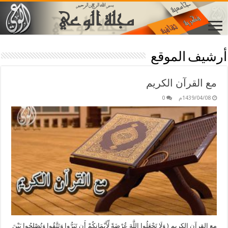
أرشيف الموقع
مع القرآن الكريم
1439/04/08م
0
مع القرآن الكريم ( وَلَا تَجْعَلُوا اللَّهَ عُرْضَةً لِّأَيْمَانِكُمْ أَن تَبَرُّوا وَتَتَّقُوا وَتُصْلِحُوا بَيْنَ