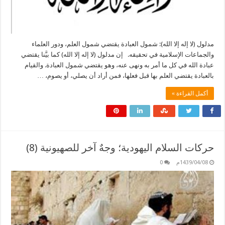
مدلول (لا إله إلا الله): شمول العبادة يقتضي شمول العلم، ودور العلماء
والجماعات الإسلامية في تحقيقه. إن مدلول (لا إله إلا الله) كما بيَّنا يقتضي
عبادة الله في كل ما أمر به ونهى عنه، وهو يقتضي شمول العبادة. والقيام
بالعبادة يقتضي العلم بها قبل فعلها، فمن أراد أن يصلي، أو يصوم، …
أكمل القراءة »
حركات السلام اليهودية؛ وجهٌ آخر للصهيونية (8)
1439/04/08م
0