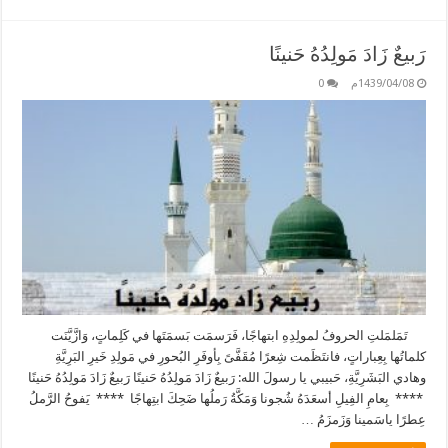
رَبيعٌ زَادَ مَولِدُهُ حَنينًا
1439/04/08م
0
تَمَلمَلتِ الحروفُ لمولِدِهِ ابتهاجًا، فَرَسمَت بَسمَتَها في كَلِماتٍ، وَازَّيَّنَت
كلماتُها بِعِباراتٍ، فانتَظَمت شِعرًا مُقَفَّىً بِأوفَرِ البُحورِ في مَولِدِ خَيرِ البَرِيَّةِ
وهادي البَشَرِيَّةِ، حَبيبي يا رسولَ الله: رَبيعٌ زَادَ مَولِدُهُ حَنينًا رَبيعٌ زَادَ مَولِدُهُ حَنينًا
**** بِعامِ الفِيلِ أسعَدَهُ شُجونا وَمَكَّةُ رَملُها ضَحِكَ ابتِهاجًا **** يَفوحُ الرَّملُ
عِطرًا ياسَمينا وَزَمزَمُ …