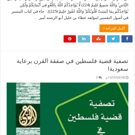
النَّاسِ ۗ وَاللَّهُ سَمِيعٌ عَلِيمٌ (224) لَّا يُؤَاخِذُكُمُ اللَّهُ بِاللَّغْوِ فِي أَيْمَانِكُمْ وَلَٰكِن
يُؤَاخِذُكُم بِمَا كَسَبَتْ قُلُوبُكُمْ ۗ وَاللَّهُ غَفُورٌ حَلِيمٌ (225)). جاء في كتاب التيسير
في أصول التفسير لمؤلفه عطاء بن خليل أبو الرشته أمير …
أكمل القراءة »
تصفية قضية فلسطين في صفقة القرن برعاية
سعودية!
1439/04/08م
0