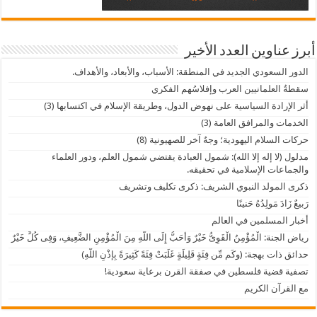
أبرز عناوين العدد الأخير
الدور السعودي الجديد في المنطقة: الأسباب، والأبعاد، والأهداف.
سقطةُ العلمانيين العرب وإفلاسُهم الفكري
أثر الإرادة السياسية على نهوض الدول، وطريقة الإسلام في اكتسابها (3)
الخدمات والمرافق العامة (3)
حركات السلام اليهودية؛ وجهٌ آخر للصهيونية (8)
مدلول (لا إله إلا الله): شمول العبادة يقتضي شمول العلم، ودور العلماء
والجماعات الإسلامية في تحقيقه.
ذكرى المولد النبوي الشريف: ذكرى تكليف وتشريف
رَبيعٌ زَادَ مَولِدُهُ حَنينًا
أخبار المسلمين في العالم
رياض الجنة: الْمُؤْمِنُ الْقَوِىُّ خَيْرٌ وَأَحَبُّ إِلَى اللَّهِ مِنَ الْمُؤْمِنِ الضَّعِيفِ، وَفِى كُلٍّ خَيْرٌ
حدائق ذات بهجة: (وكَم مِّن فِئَةٍ قَلِيلَةٍ غَلَبَتْ فِئَةً كَثِيرَةً بِإذْنِ اللَّهِ)
تصفية قضية فلسطين في صفقة القرن برعاية سعودية!
مع القرآن الكريم