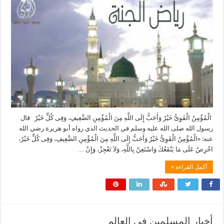
الْمُؤْمِنُ الْقَوِىُّ خَيْرٌ وَأَحَبُّ إِلَى اللَّهِ مِنَ الْمُؤْمِنِ الضَّعِيفِ، وَفِى كُلٍّ خَيْرٌ قال
رسول الله صلى الله عليه وسلم في الحديث الذي رواه أبو هريرة رضي الله
عنه: «الْمُؤْمِنُ الْقَوِىُّ خَيْرٌ وَأَحَبُّ إِلَى اللَّهِ مِنَ الْمُؤْمِنِ الضَّعِيفِ، وَفِى كُلٍّ خَيْرٌ،
احْرِصْ عَلَى مَا يَنْفَعُكَ وَاسْتَعِنْ بِاللَّهِ، وَلاَ تَعْجِزْ، وَإِنْ …
أكمل القراءة »
أخبار المسلمين في العالم