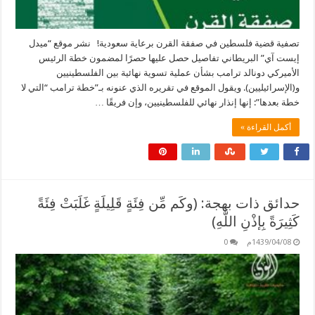
تصفية قضية فلسطين في صفقة القرن برعاية سعودية! نشر موقع “ميدل
إيست آي” البريطاني تفاصيل حصل عليها حصرًا لمضمون خطة الرئيس
الأميركي دونالد ترامب بشأن عملية تسوية نهائية بين الفلسطينيين
و(الإسرائيليين). ويقول الموقع في تقريره الذي عنونه بـ”خطة ترامب “التي لا
خطة بعدها”: إنها إنذار نهائي للفلسطينيين، وإن فريقًا …
أكمل القراءة »
حدائق ذات بهجة: (وكَم مِّن فِئَةٍ قَلِيلَةٍ غَلَبَتْ فِئَةً
كَثِيرَةً بِإذْنِ اللَّهِ)
1439/04/08م
0