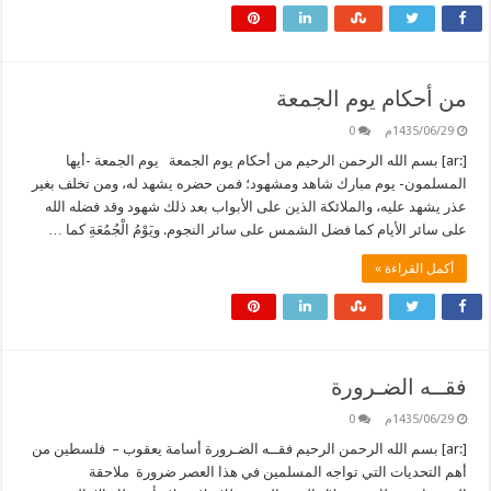
من أحكام يوم الجمعة
1435/06/29م
0
[:ar] بسم الله الرحمن الرحيم من أحكام يوم الجمعة يوم الجمعة -أيها
المسلمون- يوم مبارك شاهد ومشهود؛ فمن حضره يشهد له، ومن تخلف بغير
عذر يشهد عليه، والملائكة الذين على الأبواب بعد ذلك شهود وقد فضله الله
على سائر الأيام كما فضل الشمس على سائر النجوم. ويَوْمُ الْجُمُعَةِ كما …
أكمل القراءة »
فقــه الضـرورة
1435/06/29م
0
[:ar] بسم الله الرحمن الرحيم فقــه الضـرورة أسامة يعقوب – فلسطين من
أهم التحديات التي تواجه المسلمين في هذا العصر ضرورة ملاحقة