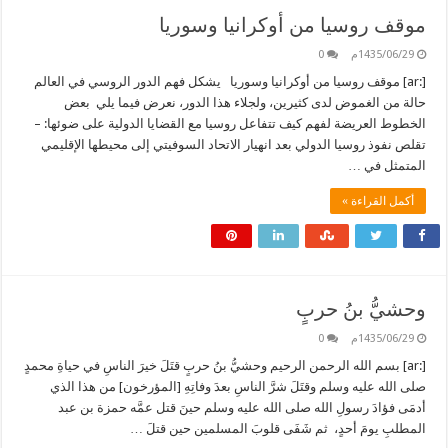
موقف روسيا من أوكرانيا وسوريا
1435/06/29م
0
[:ar] موقف روسيا من أوكرانيا وسوريا يشكل فهم الدور الروسي في العالم
حالة من الغموض لدى كثيرين، ولجلاء هذا الدور، نعرض فيما يلي بعض
الخطوط العريضة لفهم كيف تتفاعل روسيا مع القضايا الدولية على ضوئها: –
تقلص نفوذ روسيا الدولي بعد انهيار الاتحاد السوفيتي إلى محيطها الإقليمي
المتمثل في …
أكمل القراءة »
وحشيُّ بنُ حربٍ
1435/06/29م
0
[:ar] بسم الله الرحمن الرحيم وحشيُّ بنُ حربٍ قتَلَ خيرَ الناسِ في حياةِ محمدٍ
صلى الله عليه وسلم وقتَلَ شرَّ الناسِ بعدَ وفاتِهِ [المؤرخون] من هذا الذي
أدمَى فؤادَ رسولِ الله صلى الله عليه وسلم حينَ قتل عمَّه حمزة بن عبد
المطلبِ يومَ أحدٍ، ثم شَفَى قلوبَ المسلمين حين قتلَ …