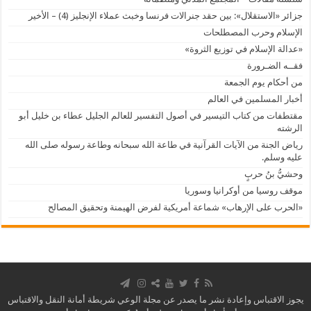
جزائر «الاستقلال»: بين حقد جنرالات فرنسا وخبث عملاء الإنجليز (4) – الأخير
الإسلام وحرب المصطلحات
«عدالة الإسلام في توزيع الثروة»
فقــه الضـرورة
من أحكام يوم الجمعة
أخبار المسلمين في العالم
مقتطفات من كتاب التيسير في أصول التفسير للعالم الجليل عطاء بن خليل أبو
الرشته
رياض الجنة من الآيات القرآنية في طاعة الله سبحانه وطاعة رسوله صلى الله
عليه وسلم.
وحشيُّ بنُ حربٍ
موقف روسيا من أوكرانيا وسوريا
«الحرب على الإرهاب» شماعة أمريكية لفرض الهيمنة وتحقيق المصالح
يجوز الاقتباس وإعادة نشر ما يصدر عن مجلة الوعي شريطة أمانة النقل والاقتباس