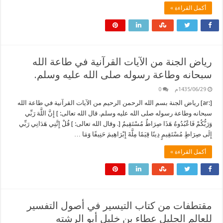
أكمل القراءة »
رياض الجنة من الآيات القرآنية في طاعة الله
سبحانه وطاعة رسوله صلى الله عليه وسلم.
1435/06/29م
0
[:ar] رياض الجنة بسم الله الرحمن الرحيم من الآيات القرآنية في طاعة الله
سبحانه وطاعة رسوله صلى الله عليه وسلم. قال الله تعالى: ] إِنَّ اللَّهَ رَبِّي
وَرَبُّكُمْ فَاعْبُدُوهُ هَذَا صِرَاطٌ مُسْتَقِيمٌ [. وقال الله تعالى: ] قُلْ إِنَّنِي هَدَانِي رَبِّي
إِلَى صِرَاطٍ مُسْتَقِيمٍ دِينًا قِيَمًا مِلَّةَ إِبْرَاهِيمَ حَنِيفًا وَمَا …
أكمل القراءة »
مقتطفات من كتاب التيسير في أصول التفسير
للعالم الجليل عطاء بن خليل أبو الرشته