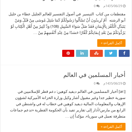
1435/06/29م
0
مقتطفات من كتاب التيسير في أصول التفسير للعالم الجليل عطاء بن خليل
أبو الرشته أَمْ تُرِيدُونَ أَنْ تَسْأَلُوا رَسُولَكُمْ كَمَا سُئِلَ مُوسَى مِنْ قَبْلُ وَمَنْ
يَتَبَدَّلِ الْكُفْرَ بِالْإِيمَانِ فَقَدْ ضَلَّ سَوَاءَ السَّبِيلِ (108) وَدَّ كَثِيرٌ مِنْ أَهْلِ الْكِتَابِ لَوْ
يَرُدُّونَكُمْ مِنْ بَعْدِ إِيمَانِكُمْ كُفَّارًا حَسَدًا مِنْ عِنْدِ أَنْفُسِهِمْ مِنْ …
أكمل القراءة »
أخبار المسلمين في العالم
1435/06/29م
0
[:ar] أخبار المسلمين في العالم ديفيد كوهين: دعم قطر للإسلاميين في
سورية خطير جدا وغير مقبول أشار وكيل وزارة الخزانة الأميركية لشؤون
الإرهاب والمعلومات المالية ديفيد كوهين في خطاب له في واشنطن في
الرابع من مارس/آذار إلى تقارير تفيد بأن الحكومة القطرية «تدعم جماعات
متطرفة تعمل في سوريا». مؤكداً إن …
أكمل القراءة »