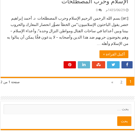
الإسلام وحرب المصطلحات
1435/06/29م
0
[:ar] بسم الله الرحمن الرحيم الإسلام وحرب المصطلحات د. أحمد إبراهيم
خضر يقول الباحثون الإسلاميون:”من الخطأ تصوُّر انحصار المعارك والحروب
بيننا وبين أعدائنا في ساحات القتال ومواطن النزال وحده”. وأعداء الإسلام –
وهم يخوضون حربهم ضد هذا الدين وأصحابه – لا يدعون فجًّا يمكن أن ينالوا به
من الإسلام وأهله …
أكمل القراءة »
1
»
2
صفحة 1 من 2