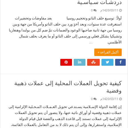
دردشـات سـياسـية
1420/03/11م
0
أولاً: توسيع حلف الناتو وتحجيم روسيا بعد مفاوضات وتحضيرات
استغرقت عدة سنوات، وبعد أخذٍ ورد بين حلف الناتو وأمريكا من جهة وبين
روسيا من جهة ثانية صاحبها الوعود والضمانات تمّ ضم كل من بولندا وهنغاريا
وتشيكيا بشكل فعلي ورسمي إلى حلف الناتو أو ما يعرف بحلف شمال
الأطلسي. …
أكمل القراءة »
كيفية تحويل العملات المحلية إلى عملات ذهبية
وفضية
1420/03/11م
0
إن إقامة الدولة الإسـلامية يسـتدعي تحويل العـمـلات المـحـلية الإلزامية إلى
عملات ذهبية وفضية أو أوراق نائبة عنها، ولا يتصور أن يتم تحويل العملات
الإلزامية إلى عملات تستند إلى قاعدة الذهب والفضة قبل قيام الدولة
الإسلامية، واستقرارها، وإلى أن يتم ذلك لا بد من التعامل بالعملات القائمة،