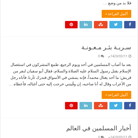
فلا بد من وضع …
أكمل القراءة »
سـريـة بئـر مـعـونـة
1420/03/11م
0
بعد ما أصاب المسلمين في أحد ويوم الرجيع، طمع المشركون في استئصال
الإسلام بقتل رسول السلام عليه الصلاة والسلام، فقال أبو سفيان لنفر من
قريش: ما أحد يغتال محمداً، فإنه يمشي في الأسواق فندرك ثأرنا. فأتاه رجل
من الأعراب وقال له أنا صاحبه، إن وفّيتني خرجت إليه حتى أغتاله، فأعطاه …
أكمل القراءة »
أخبار المسلمين في العالم
1420/03/11م
0