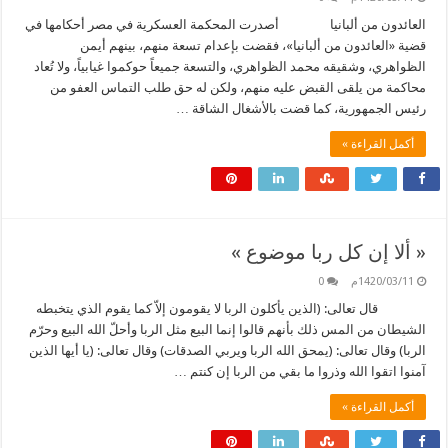
العائدون من ألبانيا أصدرت المحكمة العسكرية في مصر أحكامها في
قضية «العائدون من ألبانيا»، فقضت بإعدام تسعة منهم، بينهم أيمن
الظواهري، وشقيقه محمد الظواهري، والتسعة جميعاً حوكموا غيابياً، ولا تُعاد
محاكمة من يلقى القبض عليه منهم، ولكن له حق طلب التماس العفو من
رئيس الجمهورية، كما قضت بالأشغال الشاقة …
أكمل القراءة »
« ألا إن كل ربا موضوع »
1420/03/11م
0
قال تعالى: (الذين يأكلون الربا لا يقومون إلاّ كما يقوم الذي يتخبطه
الشيطان من المس ذلك بأنهم قالوا إنما البيع مثل الربا وأحلّ الله البيع وحرّم
الربا) وقال تعالى: (يمحق الله الربا ويربي الصدقات) وقال تعالى: (يا أيها الذين
آمنوا اتقوا الله وذروا ما بقي من الربا إن كنتم …
أكمل القراءة »