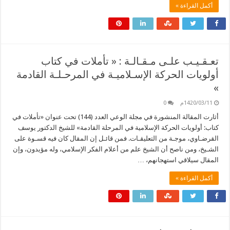
أكمل القراءة »
تعـقـيـب علـى مـقـالـة : « تأملات في كتاب
أولويات الحركة الإسـلاميـة في المرحـلـة القادمة
»
1420/03/11م
0
أثارت المقالة المنشورة في مجلة الوعي العدد (144) تحت عنوان «تأملات في
كتاب: أولويات الحركة الإسلامية في المرحلة القادمة» للشيخ الدكتور يوسف
القرضـاوي، موجـة من التعليقـات. فمن قائـل إن المقال كان فيه قسـوة على
الشـيخ، ومن ناصح أن الشيخ علم من أعلام الفكر الإسلامي، وله مؤيدون، وإن
المقال سيلاقي استهجانهم، …
أكمل القراءة »