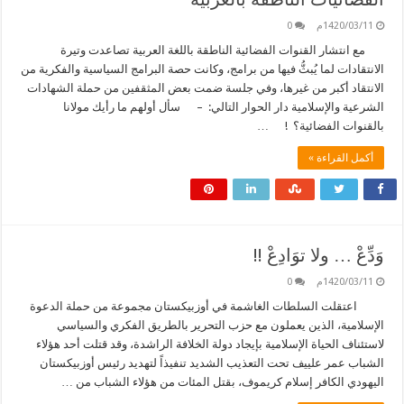
1420/03/11م
0
مع انتشار القنوات الفضائية الناطقة باللغة العربية تصاعدت وتيرة
الانتقادات لما يُبثُّ فيها من برامج، وكانت حصة البرامج السياسية والفكرية من
الانتقاد أكبر من غيرها، وفي جلسة ضمت بعض المثقفين من حملة الشهادات
الشرعية والإسلامية دار الحوار التالي: – سأل أولهم ما رأيك مولانا
بالقنوات الفضائية؟ ! …
أكمل القراءة »
وَدِّعْ … ولا توَادِعْ !!
1420/03/11م
0
اعتقلت السلطات الغاشمة في أوزبيكستان مجموعة من حملة الدعوة
الإسلامية، الذين يعملون مع حزب التحرير بالطريق الفكري والسياسي
لاستئناف الحياة الإسلامية بإيجاد دولة الخلافة الراشدة، وقد قتلت أحد هؤلاء
الشباب عمر علييف تحت التعذيب الشديد تنفيذاً لتهديد رئيس أوزبيكستان
اليهودي الكافر إسلام كريموف، بقتل المئات من هؤلاء الشباب من …