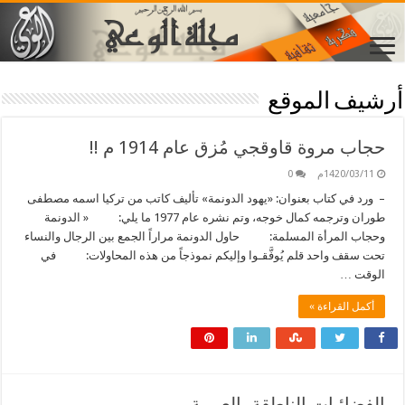
أرشيف الموقع
حجاب مروة قاوقجي مُزق عام 1914 م !!
1420/03/11م
0
– ورد في كتاب بعنوان: «يهود الدونمة» تأليف كاتب من تركيا اسمه مصطفى
طوران وترجمه كمال خوجه، وتم نشره عام 1977 ما يلي: « الدونمة
وحجاب المرأة المسلمة: حاول الدونمة مراراً الجمع بين الرجال والنساء
تحت سقف واحد قلم يُوفَّقـوا وإليكم نموذجاً من هذه المحاولات: في
الوقت …
أكمل القراءة »
الفضائيات الناطقة بالعربية