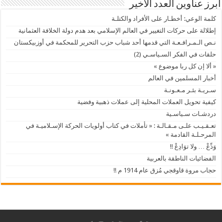
أبرز عناوين العدد الأخير
كلمة الوعي: أخطـار على الأفراد والكتلـة
إطلالة على حركات التغيير في العالم الإسلامي بعد هدم دولة الخلافة العثمانية
نـص الـمـرافـعـة التي قدمها أحد شباب حزب التحرير للمحكمة في أوزبيكستان
حلقات في الفكر السـياسـي (2)
« ألا إن كل ربا موضوع »
أخبار المسلمين في العالم
سـريـة بئـر مـعـونـة
كيفية تحويل العملات المحلية إلى عملات ذهبية وفضية
دردشـات سـياسـية
تعـقـيـب علـى مـقـالـة : « تأملات في كتاب أولويات الحركة الإسـلاميـة في
المرحـلـة القادمة »
وَدِّعْ … ولا توَادِعْ !!
الفضائيات الناطقة بالعربية
حجاب مروة قاوقجي مُزق عام 1914 م !!