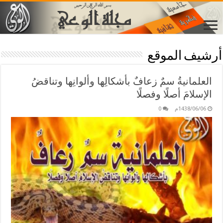
أرشيف الموقع
العلمانيةُ سمٌ زعافٌ بأشكالِها وألوانِها وتناقضُ
الإسلامَ أصلًا وفصلًا
1438/06/06م
0