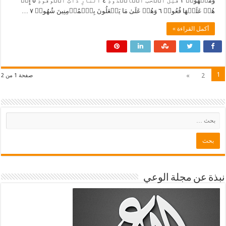
وَمَشۡهُودٖ ٣ قُتِلَ أَصۡحَٰبُ ٱلۡأُخۡدُودِ ٤ ٱلنَّارِ ذَاتِ ٱلۡوَقُودِ ٥ إِذۡ
هُمۡ عَلَيۡهَا قُعُودٞ ٦ وَهُمۡ عَلَىٰ مَا يَفۡعَلُونَ بِٱلۡمُؤۡمِنِينَ شُهُودٞ ٧ …
أكمل القراءة »
1
»
2
صفحة 1 من 2
نبذة عن مجلة الوعي