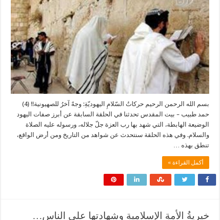
بسم الله الرحمن الرحيم حركاتُ السّلامِ اليهوديّةِ: وجهٌ آخرُ للصهيونية!! (4)
حمد طبيب – بيت المقدس تحدثنا في الحلقة السابقة عن أبرز صفات اليهود
الوضيعة الهابطة، التي شهد بها رب العزة جلّ جلاله، ورسوله عليه الصلاة
والسلام. وفي هذه الحلقة سنتحدث عن شواهد من التاريخ ومن أرض الواقع،
تنطق بهذه …
أكمل القراءة »
خيريةُ الأمةِ الإسلاميةِ وشهادتها على الناس…