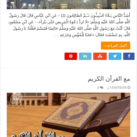
أَشَدُّ النَّاسِ بَـلَاءً النـَّبِيـُّونَ ثـُـمَّ الصَّالِحُونَ (2) – عَنِ ابْنِ عَبَّاسٍ قَالَ: قَالَ رَسُولُ
اللَّهِ صَلَّى اللهُ عَلَيْهِ وَسَلَّمَ: «لَا تُرَدُّ دَعْوَةُ الْمَرِيضِ حَتَّى يَبْرَأَ». – عَنِ ابْنِ مَسْعُودٍ،
قَالَ: كُنْتُ مَعَ رَسُولِ اللَّهِ صَلَّى اللهُ عَلَيْهِ وَسَلَّمَ جَالِسًا فَتَبَسَّمَ فَقُلْنَا: يَا رَسُولَ
اللَّهِ، بِمَ تَبَسَّمْتَ فَقَالَ: «عَجَبًا لِلْمُؤْمِنِ وَجَزَعِهِ …
أكمل القراءة »
مع القرآن الكريم
1438/06/06م
0