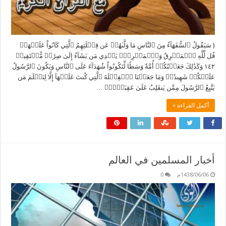
( سَيَقُولُ ٱلسُّفَهَآءُ مِنَ ٱلنَّاسِ مَا وَلَّىٰهُمۡ عَن قِبۡلَتِهِمُ ٱلَّتِي كَانُواْ عَلَيۡهَاۚ
قُل لِّلَّهِ ٱلۡمَشۡرِقُ وَٱلۡمَغۡرِبُۚ يَهۡدِي مَن يَشَآءُ إِلَىٰ صِرَٰطٖ مُّسۡتَقِيمٖ
١٤٢ وَكَذَٰلِكَ جَعَلۡنَٰكُمۡ أُمَّةٗ وَسَطٗا لِّتَكُونُواْ شُهَدَآءَ عَلَى ٱلنَّاسِ وَيَكُونَ ٱلرَّسُولُ
عَلَيۡكُمۡ شَهِيدٗاۗ وَمَا جَعَلۡنَا ٱلۡقِبۡلَةَ ٱلَّتِي كُنتَ عَلَيۡهَآ إِلَّا لِنَعۡلَمَ مَن
يَتَّبِعُ ٱلرَّسُولَ مِمَّن يَنقَلِبُ عَلَىٰ عَقِبَيۡهِۚ …
أكمل القراءة »
أخبار المسلمين في العالم
1438/06/06م
0