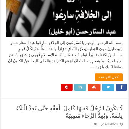
بسم الله الرحمن الرحيم يا مُسْـلِمُونَ إلى الخِلافَةِ سارِعُوا عبد الستار حسن
(أبو خليل) حَمِيَ الوَطيسُ، ذَوُو النِّفاقِ تَـزَلزَلُـوا هذا الظَّــلامُ لِكُـلِّ فَجـرٍ
ســــابِـقٌ لكنَّـنا صُــبُراً نُواجِـهُ حَـتـفَنا يا أُمَّــةَ الإســلامِ قُومِي وَاشـهَدِ سُــنَنُ
الإلهِ فَلا يَجُــودُ بِنَصـرِهِ حَـلَـبُ الإبـاءِ مَعَ الكَـرامَةِ وَالعُـلَى فَلَيَعـلَـمَنَّ الكَـونُ أنَّ
دِماءَنا لَبَّـيكِ يا رُوحَ …
أكمل القراءة »
لَا يَكُونُ الرَّجُلُ فَقِيهًا كَامِلَ الْفِقْهِ حَتَّى يُعِدَّ الْبَلَاءَ
نِعْمَةً، وَيُعِدَّ الرَّخَاءَ مُصِيبَةً
1438/06/06م
0