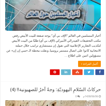
أخبار المسلمين في العالم “الإف بي آي” يوجه صفعة للبيت الأبيض رفض
مكتب التحقيقات الفيدرالي الأميركي (الإف بي آي) طلبًا من البيت الأبيض
لتكذيب التقارير الإعلامية التي تقول إن مستشاري ترامب خلال حملته
الانتخابية كانوا على اتصال مستمر بروسيا. ونقلت محطة الـ «سي إن إن» عن
مسؤولين اثنين على اطلاع …
أكمل القراءة »
حركاتُ السّلامِ اليهوديّةِ: وجهٌ آخرُ للصهيونية!! (4)
1438/06/06م
0