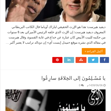
ديفيد هيرست: هذا هو الإرث الحقيقي لباراك أوباما قال الكاتب البريطاني
المعروف ديفيد هيرست: إن الإرث الذي خلفه الرئيس الأميركي بعد 8 سنوات
من حكمه للبيت الأبيض كان عبارة عن خداع في غاية القسوة. وقال هيرست
في مقاله الذي نشره موقع «ميدل إيست آي» إن دونالد ترامب لا يعتبر أكبر …
أكمل القراءة »
يا مُسْـلِمُونَ إلى الخِلافَةِ سارِعُوا
1438/06/06م
0