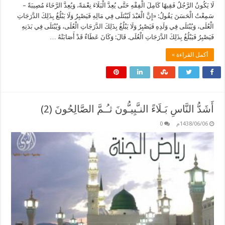
لَا يَكُونُ الرَّجُلُ فَقِيهًا كَامِلَ الْفِقْهِ حَتَّى يُعِدَّ الْبَلَاءَ نِعْمَةً، وَيُعِدَّ الرَّخَاءَ مُصِيبَةً –
سَمِعْتُ الْحَسَنَ يَقُولُ: «إِنَّ الْعَبْدَ لَيُبْتَلَى فِي مَالِهِ فَيَصْبِرُ وَلَا يَبْلُغُ بِذَلِكَ الدَّرَجَاتِ
الْعُلَى، وَيُبْتَلَى فِي وَلَدِهِ فَيَصْبِرُ وَلَا يَبْلُغُ بِذَلِكَ الدَّرَجَاتِ الْعُلَى، وَيُبْتَلَى فِي بَدَنِهِ
فَيَصْبِرُ فَيَبْلُغُ بِذَلِكَ الدَّرَجَاتِ الْعُلَى. قَالَ: وَكَانَ عَطَاءٌ قَدْ أَصَابَتْهُ …
أكمل القراءة »
أَشَدُّ النَّاسِ بَـلَاءً النـَّبِيـُّونَ ثـُـمَّ الصَّالِحُونَ (2)
1438/06/06م
0