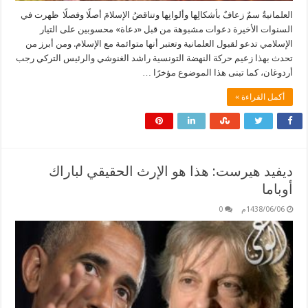
العلمانيةُ سمٌ زعافٌ بأشكالِها وألوانِها وتناقضُ الإسلامَ أصلًا وفصلًا ظهرت في
السنوات الأخيرة دعوات مشبوهة من قبل «دعاة» محسوبين على التيار
الإسلامي تدعو لقبول العلمانية وتعتبر أنها متوائمة مع الإسلام. ومن أبرز من
تحدث بهذا زعيم حركة النهضة التونسية راشد الغنوشي والرئيس التركي رجب
أردوغان، كما تبنى هذا الموضوع مؤخرًا …
أكمل القراءة »
ديفيد هيرست: هذا هو الإرث الحقيقي لباراك
أوباما
1438/06/06م
0