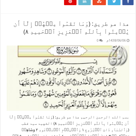
هذا هو طريق: (وَمَا نَقَمُواْ مِنۡهُمۡ إِلَّآ أَن
يُؤۡمِنُواْ بِٱللَّهِ ٱلۡعَزِيزِ ٱلۡحَمِيدِ ٨)
1438/06/06م
0
بسم الله الرحمن الرحيم هذا هو طريق: (وَمَا نَقَمُواْ مِنۡهُمۡ إِلَّآ
أَن يُؤۡمِنُواْ بِٱللَّهِ ٱلۡعَزِيزِ ٱلۡحَمِيدِ ٨) الشهيد سيد قطب
(وَٱلسَّمَآءِ ذَاتِ ٱلۡبُرُوجِ ١ وَٱلۡيَوۡمِ ٱلۡمَوۡعُودِ ٢ وَشَاهِدٖ